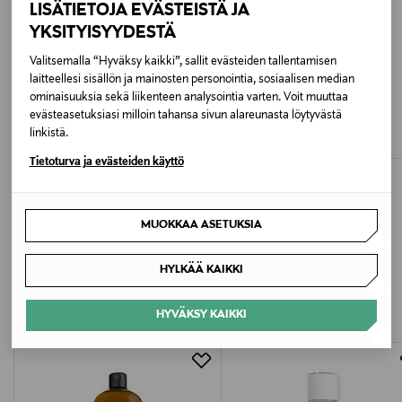
LISÄTIETOJA EVÄSTEISTÄ JA
Ainesosaluettelo
YKSITYISYYDESTÄ
Aqua, Sodium Laureth Sulfate, Cocamidopropyl
Valitsemalla “Hyväksy kaikki”, sallit evästeiden tallentamisen
Betaine, Decyl Glucoside, Kaolin, Glycerin, Coco-
laitteellesi sisällön ja mainosten personointia, sosiaalisen median
Glucoside, Citric Acid, Glycol Distearate, Sodium
L'ORÉAL PARIS
L'OCCITANE EN PROVENCE
ominaisuuksia sekä liikenteen analysointia varten. Voit muuttaa
Chloride, Cellulose, Cellulose Gum, Sodium Sulfate,
Pure Carbon 5in1 Shower Gel -
Verbena Shower Gel -suihkugeeli
evästeasetuksiasi milloin tahansa sivun alareunasta löytyvästä
suihkugeeli 300 ml
Sodium Benzoate, Benzoic Acid, Parfum, CI 61570, CI
Original Price
19,00 €
linkistä.
Original Price
4,90 €
10316, CI 16035, CI 42090
Tietoturva ja evästeiden käyttö
Valmistusmaa
Saksa
MUOKKAA ASETUKSIA
LISÄÄ KIINNOSTAVIA
Valmistajan tuotenumero
HYLKÄÄ KAIKKI
TUOTTEITA
84086
HYVÄKSY KAIKKI
Valmistaja
Beiersdorf Oy