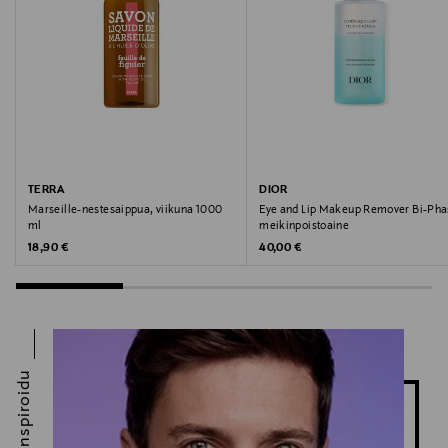
Valmistajan osoite
PL 91, 20101 Turku, Finland
Digitaalinen osoite
kuluttajapalvelu@beiersdorf.com
Avainsanat
TERRA
DIOR
NIVEA MEN, suihkugeeli, ihohoito
Marseille-nestesaippua, viikuna 1000
Eye and Lip Makeup Remover Bi-Pha
ml
meikinpoistoaine
Original Price
Original Price
18,90 €
40,00 €
Inspiroidu