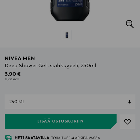
NIVEA MEN
Deep Shower Gel -suihkugeeli, 250ml
Original Price
3,90 €
15,60 €/1l
null
null
LISÄÄ OSTOSKORIIN
HETI SAATAVILLA
TOIMITUS 1-4 ARKIPÄIVÄSSÄ