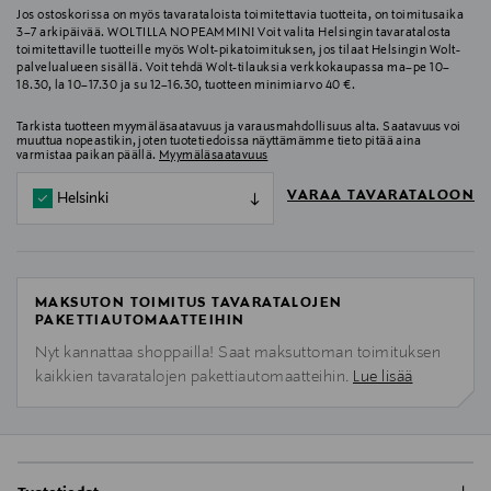
Jos ostoskorissa on myös tavarataloista toimitettavia tuotteita, on toimitusaika
3–7 arkipäivää. WOLTILLA NOPEAMMIN! Voit valita Helsingin tavaratalosta
toimitettaville tuotteille myös Wolt-pikatoimituksen, jos tilaat Helsingin Wolt-
palvelualueen sisällä. Voit tehdä Wolt-tilauksia verkkokaupassa ma–pe 10–
18.30, la 10–17.30 ja su 12–16.30, tuotteen minimiarvo 40 €.
Tarkista tuotteen myymäläsaatavuus ja varausmahdollisuus alta. Saatavuus voi
muuttua nopeastikin, joten tuotetiedoissa näyttämämme tieto pitää aina
varmistaa paikan päällä.
Myymäläsaatavuus
VARAA TAVARATALOON
Helsinki
MAKSUTON TOIMITUS TAVARATALOJEN
PAKETTIAUTOMAATTEIHIN
Nyt kannattaa shoppailla! Saat maksuttoman toimituksen
kaikkien tavaratalojen pakettiautomaatteihin.
Lue lisää