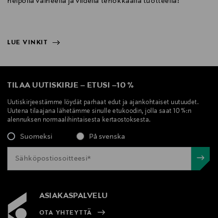
helpolla vaiheella ja viidellä tehokkaalla tuotteella!
LUE VINKIT
NÄYTÄ VÄHEMMÄN
LUE VINKIT
TILAA UUTISKIRJE
–
ETUSI
–
10 %
Uutiskirjeestämme löydät parhaat edut ja ajankohtaiset uutuudet.
Uutena tilaajana lähetämme sinulle etukoodin, jolla saat 10 %:n
alennuksen normaalihintaisesta kertaostoksesta.
Suomeksi
På svenska
ASIAKASPALVELU
OTA YHTEYTTÄ