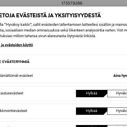
173379286
NO COL
IETOJA EVÄSTEISTÄ JA YKSITYISYYDESTÄ
50 ML
la “Hyväksy kaikki”, sallit evästeiden tallentamisen laitteellesi sisällön ja maino
tia, sosiaalisen median ominaisuuksia sekä liikenteen analysointia varten. Voit 
4006000159843
uksiasi milloin tahansa sivun alareunasta löytyvästä linkistä.
Beiersdorf Oy
 ja evästeiden käyttö
PL 91, 20101 Turku, Finland
SE EVÄSTERYHMIÄ
kuluttajapalvelu@beiersdorf.c
NIVEA MEN, kasvovoide, ihonh
ttämättömät evästeet
Aina hyv
autusevästeet
Hylkää
Hyväk
kkinointievästeet
Hylkää
Hyväk
0,00 €
inen tilaukseesi. Voit palauttaa tilaamasi tuotteen 30 vuorokauden ku