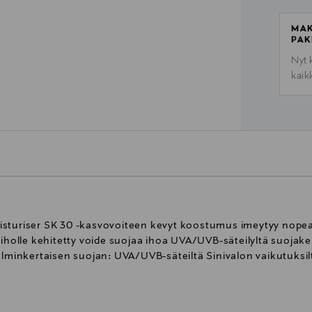
MAK
PAK
Nyt 
kaik
sturiser SK 30 -kasvovoiteen kevyt koostumus imeytyy nopeast
iholle kehitetty voide suojaa ihoa UVA/UVB-säteilyltä suojakert
olminkertaisen suojan: UVA/UVB-säteiltä Sinivalon vaikutuksil