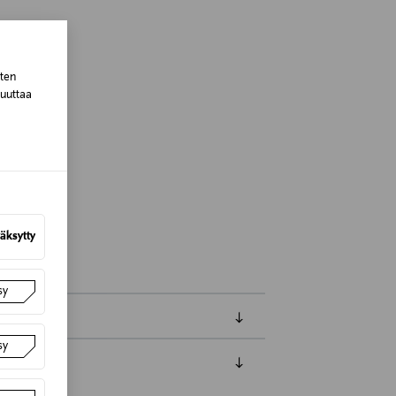
sten
muuttaa
om
oito
äksytty
sy
sy
luessa tuotteen vastaanottamisesta.