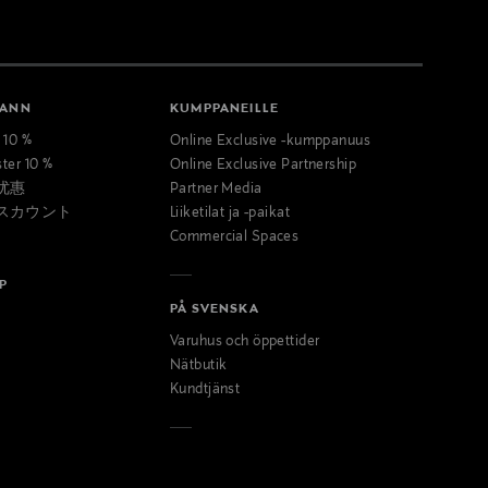
MANN
KUMPPANEILLE
t 10 %
Online Exclusive -kumppanuus
ster 10 %
Online Exclusive Partnership
优惠
Partner Media
スカウント
Liiketilat ja -paikat
Commercial Spaces
P
PÅ SVENSKA
Varuhus och öppettider
Nätbutik
Kundtjänst