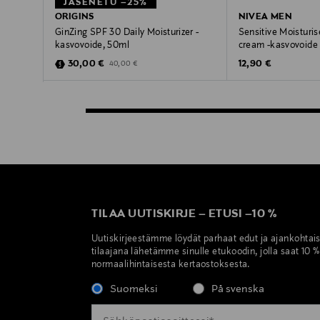
JÄSENETU –25%
ORIGINS
NIVEA MEN
GinZing SPF 30 Daily Moisturizer -
Sensitive Moisturis
kasvovoide, 50ml
cream -kasvovoide
Discounted Price
Original Price
Original Price
30,00 €
12,90 €
40,00 €
TILAA UUTISKIRJE
–
ETUSI
–
10 %
Uutiskirjeestämme löydät parhaat edut ja ajankohtai
tilaajana lähetämme sinulle etukoodin, jolla saat 10 
normaalihintaisesta kertaostoksesta.
Suomeksi
På svenska