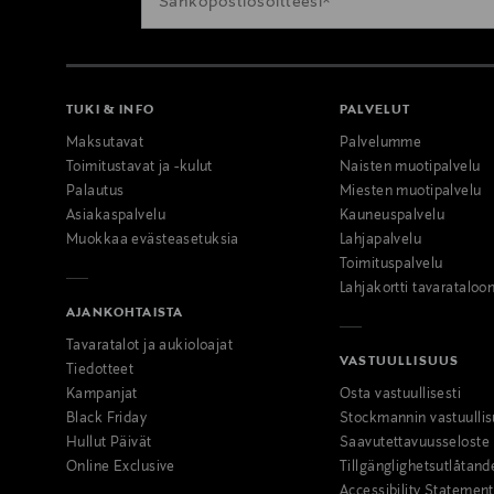
TUKI & INFO
PALVELUT
Maksutavat
Palvelumme
Toimitustavat ja -kulut
Naisten muotipalvelu
Palautus
Miesten muotipalvelu
Asiakaspalvelu
Kauneuspalvelu
Muokkaa evästeasetuksia
Lahjapalvelu
Toimituspalvelu
Lahjakortti tavarataloo
AJANKOHTAISTA
Tavaratalot ja aukioloajat
VASTUULLISUUS
Tiedotteet
Kampanjat
Osta vastuullisesti
Black Friday
Stockmannin vastuullis
Hullut Päivät
Saavutettavuusseloste
Online Exclusive
Tillgänglighetsutlåtand
Accessibility Statement