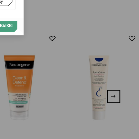
sy
van tuotteen sinetin tulee olla ehjä.
tuotteen koosta riippuen
KAIKKI
lla valittuun osoitteeseen.