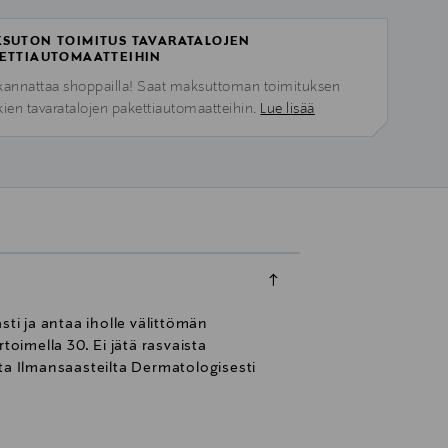
SUTON TOIMITUS TAVARATALOJEN
ETTIAUTOMAATTEIHIN
kannattaa shoppailla! Saat maksuttoman toimituksen
kien tavaratalojen pakettiautomaatteihin.
Lue lisää
i ja antaa iholle välittömän
oimella 30. Ei jätä rasvaista
ta Ilmansaasteilta Dermatologisesti