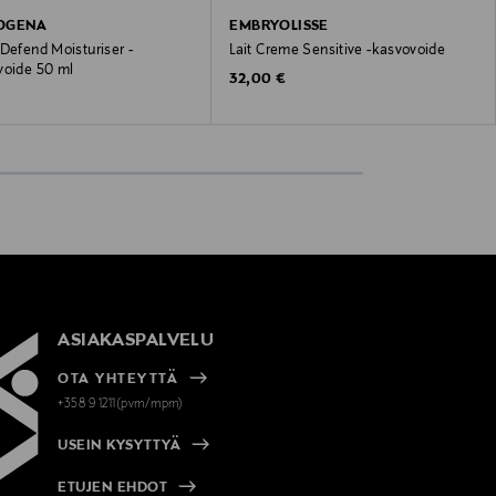
OGENA
EMBRYOLISSE
Defend Moisturiser -
Lait Creme Sensitive -kasvovoide
voide 50 ml
Original Price
32,00 €
 Price
ASIAKASPALVELU
OTA YHTEYTTÄ
+358 9 1211(pvm/mpm)
USEIN KYSYTTYÄ
ETUJEN EHDOT