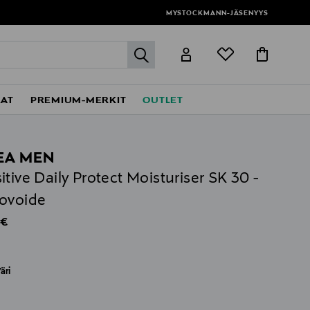
MYSTOCKMANN-JÄSENYYS
label.header.go
EAT
PREMIUM-MERKIT
OUTLET
EA MEN
itive Daily Protect Moisturiser SK 30 -
ovoide
al Price
 €
äri