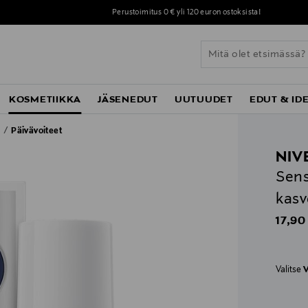
Lue lisää MyStockmann-jäsenyydestä
täältä
KOSMETIIKKA
JÄSENEDUT
UUTUUDET
EDUT & ID
t
Päivävoiteet
NIV
Sens
kasv
Origin
17,90
Valitse
V