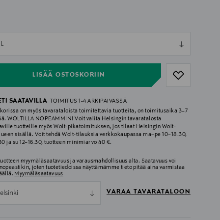
ull
L
ull
LISÄÄ OSTOSKORIIN
ETI SAATAVILLA
TOIMITUS 1-4 ARKIPÄIVÄSSÄ
korissa on myös tavarataloista toimitettavia tuotteita, on toimitusaika 3–7
ää. WOLTILLA NOPEAMMIN! Voit valita Helsingin tavaratalosta
aville tuotteille myös Wolt-pikatoimituksen, jos tilaat Helsingin Wolt-
lueen sisällä. Voit tehdä Wolt-tilauksia verkkokaupassa ma–pe 10–18.30,
.30 ja su 12–16.30, tuotteen minimiarvo 40 €.
 tuotteen myymäläsaatavuus ja varausmahdollisuus alta. Saatavuus voi
nopeastikin, joten tuotetiedoissa näyttämämme tieto pitää aina varmistaa
äällä.
Myymäläsaatavuus
VARAA TAVARATALOON
elsinki