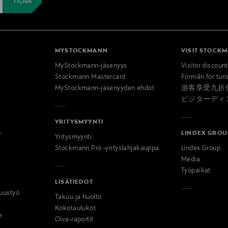
MYSTOCKMANN
VISIT STOCK
MyStockmann-jäsenyys
Visitor discoun
Stockmann Mastercard
Förmån för turi
MyStockmann-jäsenyyden ehdot
游客享受九折
ビジターディ
YRITYSMYYNTI
n
LINDEX GROU
Yritysmyynti
Stockmann Pro -yrityslahjakauppa
Lindex Group
Media
Työpaikat
LISÄTIEDOT
uustyö
Takuu ja huolto
Kokotaulukot
e
Oiva-raportit