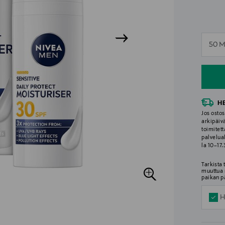
n
50 M
n
H
Jos ostos
arkipäiv
toimitett
palvelua
la 10–17
Tarkista
muuttua 
paikan p
H