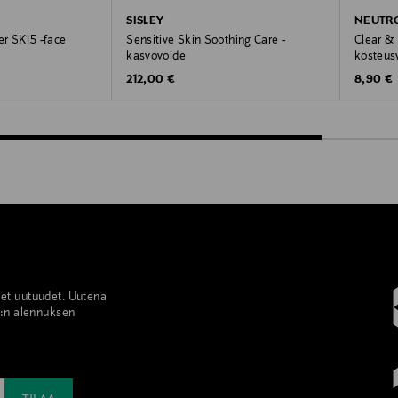
SISLEY
NEUTR
er SK15 -face
Sensitive Skin Soothing Care -
Clear & 
kasvovoide
kosteus
Original Price
Original
212,00 €
8,90 €
set uutuudet. Uutena
%:n alennuksen