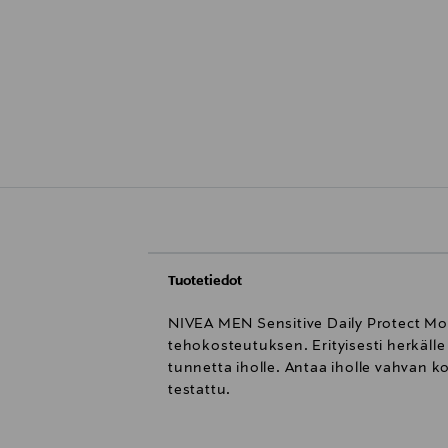
Tuotetiedot
NIVEA MEN Sensitive Daily Protect Moi
tehokosteutuksen. Erityisesti herkälle 
tunnetta iholle. Antaa iholle vahvan k
testattu.