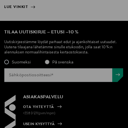
LUE VINKIT
NÄYTÄ VÄHEMMÄN
LUE VINKIT
TILAA UUTISKIRJE
–
ETUSI
–
10 %
Uutiskirjeestämme löydät parhaat edut ja ajankohtaiset uutuudet.
Uutena tilaajana lähetämme sinulle etukoodin, jolla saat 10 %:n
alennuksen normaalihintaisesta kertaostoksesta.
Suomeksi
På svenska
ASIAKASPALVELU
OTA YHTEYTTÄ
+358 9 1211(pvm/mpm)
USEIN KYSYTTYÄ