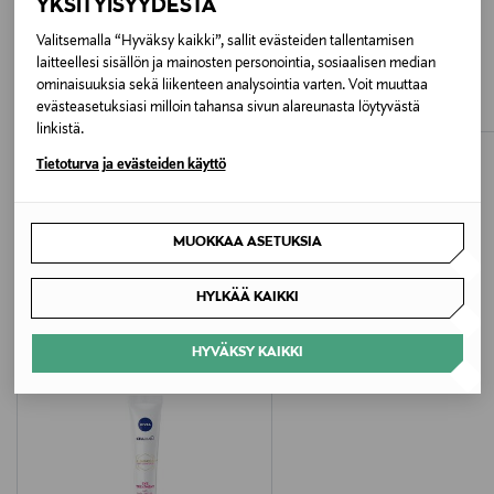
YKSITYISYYDESTÄ
Valmistaja
Valitsemalla “Hyväksy kaikki”, sallit evästeiden tallentamisen
NIVEA
MIZON
laitteellesi sisällön ja mainosten personointia, sosiaalisen median
Anti-Wrinkle Power Extra Firming Day
Collagen Power Firming Enriched
Beiersdorf Oy
ominaisuuksia sekä liikenteen analysointia varten. Voit muuttaa
Cream -päivävoide
Cream -kasvovoide 50 ml
evästeasetuksiasi milloin tahansa sivun alareunasta löytyvästä
Original Price
Original Price
17,50 €
29,90 €
linkistä.
Valmistajan osoite
Tietoturva ja evästeiden käyttö
PL 91, 20101 Turku, Finland
Digitaalinen osoite
MUOKKAA ASETUKSIA
LISÄÄ KIINNOSTAVIA
kuluttajapalvelu@beiersdorf.com
HYLKÄÄ KAIKKI
TUOTTEITA
HYVÄKSY KAIKKI