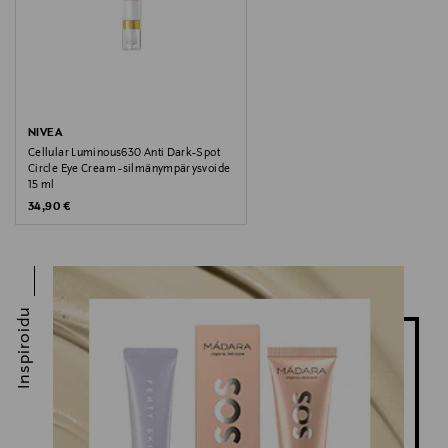
NIVEA
Cellular Luminous630 Anti Dark-Spot
Circle Eye Cream -silmänympärysvoide
15 ml
Original Price
34,90 €
Inspiroidu