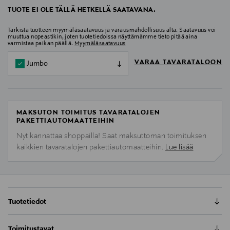
TUOTE EI OLE TÄLLÄ HETKELLÄ SAATAVANA.
Tarkista tuotteen myymäläsaatavuus ja varausmahdollisuus alta. Saatavuus voi
muuttua nopeastikin, joten tuotetiedoissa näyttämämme tieto pitää aina
varmistaa paikan päällä.
Myymäläsaatavuus
VARAA TAVARATALOON
Jumbo
MAKSUTON TOIMITUS TAVARATALOJEN
PAKETTIAUTOMAATTEIHIN
Nyt kannattaa shoppailla! Saat maksuttoman toimituksen
kaikkien tavaratalojen pakettiautomaatteihin.
Lue lisää
Tuotetiedot
NIVEA Q10 POWER Anti-Wrinkle + Firming -
Toimitustavat