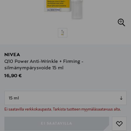
NIVEA
Q10 Power Anti-Wrinkle + Firming -
silmänympärysvoide 15 ml
Original Price
16,90 €
null
null
Ei saatavilla verkkokaupasta. Tarkista tuotteen myymäläsaatavuus alta.
EI SAATAVILLA