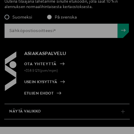
Uutena tilaajana lähetämme sinulle etukoodin, jolla saat 10 %:n
alennuksen normaalihintaisesta kertaostoksesta.
Suomeksi
På svenska
ASIAKASPALVELU
OTA YHTEYTTÄ
+358 9 1211(pvm/mpm)
USEIN KYSYTTYÄ
ETUJEN EHDOT
NÄYTÄ VALIKKO
TUKI & INFO