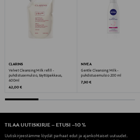
PL 91, 20101 Turku, Finland
Digitaalinen osoite
kuluttajapalvelu@beiersdorf.com
CLARINS
NIVEA
Velvet Cleansing Milk refill -
Gentle Cleansing Milk -
puhdistusemulsio, täyttöpakkaus,
puhdistusemulsio 200 ml
400ml
Original Price
7,90 €
Original Price
42,00 €
TILAA UUTISKIRJE
–
ETUSI
–
10 %
Uutiskirjeestämme löydät parhaat edut ja ajankohtaiset uutuudet.