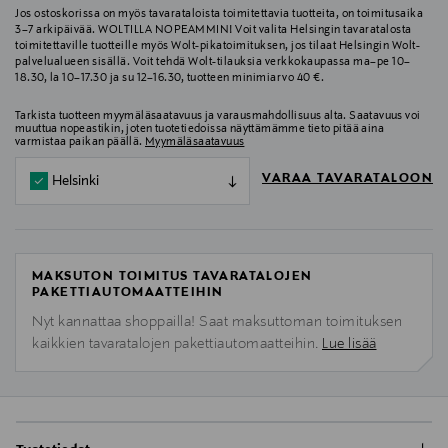
Jos ostoskorissa on myös tavarataloista toimitettavia tuotteita, on toimitusaika
3–7 arkipäivää. WOLTILLA NOPEAMMIN! Voit valita Helsingin tavaratalosta
toimitettaville tuotteille myös Wolt-pikatoimituksen, jos tilaat Helsingin Wolt-
palvelualueen sisällä. Voit tehdä Wolt-tilauksia verkkokaupassa ma–pe 10–
18.30, la 10–17.30 ja su 12–16.30, tuotteen minimiarvo 40 €.
Tarkista tuotteen myymäläsaatavuus ja varausmahdollisuus alta. Saatavuus voi
muuttua nopeastikin, joten tuotetiedoissa näyttämämme tieto pitää aina
varmistaa paikan päällä.
Myymäläsaatavuus
VARAA TAVARATALOON
Helsinki
MAKSUTON TOIMITUS TAVARATALOJEN
PAKETTIAUTOMAATTEIHIN
Nyt kannattaa shoppailla! Saat maksuttoman toimituksen
kaikkien tavaratalojen pakettiautomaatteihin.
Lue lisää