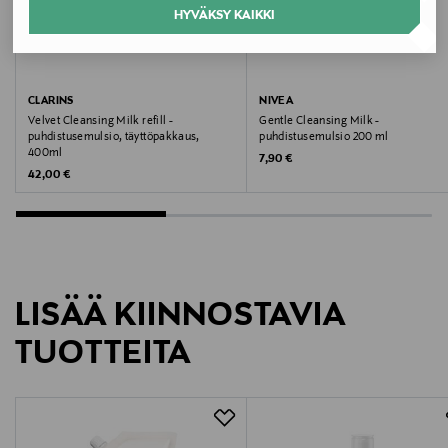
Tyyppi
HYVÄKSY KAIKKI
Puhdistusemulsio
Koko
CLARINS
NIVEA
Velvet Cleansing Milk refill -
Gentle Cleansing Milk -
200 ml
puhdistusemulsio, täyttöpakkaus,
puhdistusemulsio 200 ml
400ml
Original Price
7,90 €
Original Price
Valmistusmaa
42,00 €
Saksa
Valmistajan tuotenumero
7319478110009
LISÄÄ KIINNOSTAVIA
Valmistaja
TUOTTEITA
Beiersdorf Oy
Valmistajan osoite