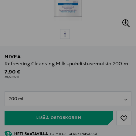
NIVEA
Refreshing Cleansing Milk -puhdistusemulsio 200 ml
Original Price
7,90 €
39,50 €/1l
null
null
LISÄÄ OSTOSKORIIN
HETI SAATAVILLA
TOIMITUS 1-4 ARKIPÄIVÄSSÄ