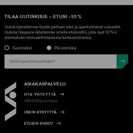
TILAA UUTISKIRJE
–
ETUSI
–
10 %
Uutiskirjeestämme löydät parhaat edut ja ajankohtaiset uutuudet.
Uutena tilaajana lähetämme sinulle etukoodin, jolla saat 10 %:n
alennuksen normaalihintaisesta kertaostoksesta.
Suomeksi
På svenska
ASIAKASPALVELU
OTA YHTEYTTÄ
+358 9 1211(pvm/mpm)
USEIN KYSYTTYÄ
ETUJEN EHDOT