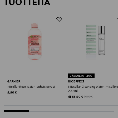
TUOTTEITA
JÄSENETU –20%
GARNIER
BIOEFFECT
Micellar Rose Water -puhdistusvesi
Miscellar Cleansing Water -misellive
200 ml
Original Price
9,90 €
Discounted Price
Original Price
55,90 €
70,00 €