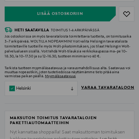
LISÄÄ OSTOSKORIIN
HETI SAATAVILLA
TOIMITUS 1-4 ARKIPÄIVÄSSÄ
Jos ostoskorissa on myös tavarataloista toimitettavia tuotteita, on toimitusaika
3–7 arkipäivää. WOLTILLA NOPEAMMIN! Voit valita Helsingin tavaratalosta
toimitettaville tuotteille myös Wolt-pikatoimituksen, jos tilaat Helsingin Wolt-
palvelualueen sisällä. Voit tehdä Wolt-tilauksia verkkokaupassa ma–pe 10–
18.30, la 10–17.30 ja su 12–16.30, tuotteen minimiarvo 40 €.
Tarkista tuotteen myymäläsaatavuus ja varausmahdollisuus alta. Saatavuus voi
muuttua nopeastikin, joten tuotetiedoissa näyttämämme tieto pitää aina
varmistaa paikan päällä.
Myymäläsaatavuus
VARAA TAVARATALOON
Helsinki
MAKSUTON TOIMITUS TAVARATALOJEN
PAKETTIAUTOMAATTEIHIN
Nyt kannattaa shoppailla! Saat maksuttoman toimituksen