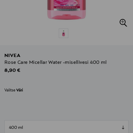
NIVEA
Rose Care Micellar Water -misellivesi 400 ml
Original Price
8,90 €
Valitse
Väri
null
null