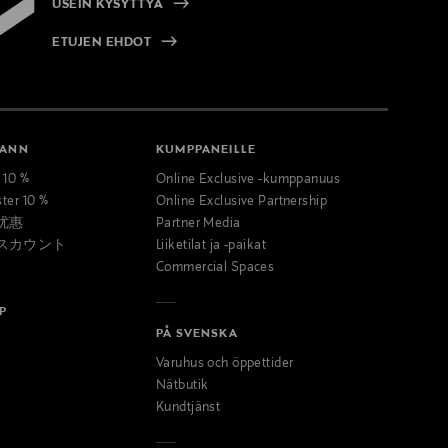
USEIN KYSYTTYÄ
ETUJEN EHDOT
MANN
KUMPPANEILLE
t 10 %
Online Exclusive -kumppanuus
ster 10 %
Online Exclusive Partnership
优惠
Partner Media
スカウント
Liiketilat ja -paikat
Commercial Spaces
P
PÅ SVENSKA
Varuhus och öppettider
Nätbutik
Kundtjänst