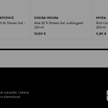
PROVENCE
HOLIKA HOLIKA
NIVEA
th & Shower Gel -
Aloe 92 % Shower Gel -suihkugeeli
Rich Car
250 ml
200 ml
Original Price
Original
10,90 €
5,90 €
set uutuudet. Uutena
%:n alennuksen