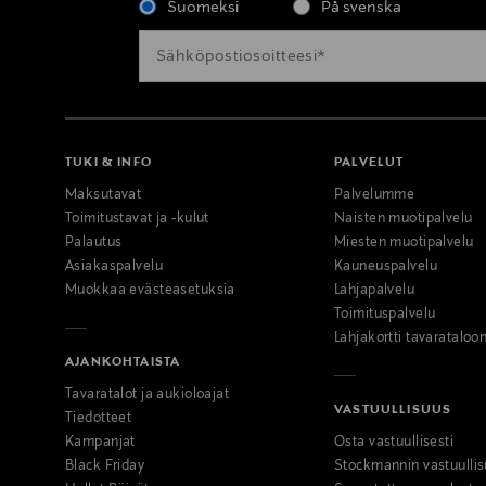
Suomeksi
På svenska
TUKI & INFO
PALVELUT
Maksutavat
Palvelumme
Toimitustavat ja -kulut
Naisten muotipalvelu
Palautus
Miesten muotipalvelu
Asiakaspalvelu
Kauneuspalvelu
Muokkaa evästeasetuksia
Lahjapalvelu
Toimituspalvelu
Lahjakortti tavarataloo
AJANKOHTAISTA
Tavaratalot ja aukioloajat
VASTUULLISUUS
Tiedotteet
Kampanjat
Osta vastuullisesti
Black Friday
Stockmannin vastuullis