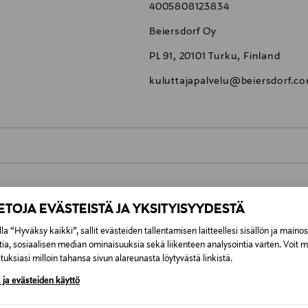
4005808123834
Beiersdorf Oy
PL 91, 20101 Turku, Finland
kuluttajapalvelu@beiersdorf.c
0,00 €
inen tilaukseesi. Voit palauttaa tilaamasi tuotteen 30 vuorokauden ku
IETOJA EVÄSTEISTÄ JA YKSITYISYYDESTÄ
0,00 € – 4,90 €
lee palauttaa avaamattomissa alkuperäispakkauksissaan ja palautetta
la “Hyväksy kaikki”, sallit evästeiden tallentamisen laitteellesi sisällön ja maino
ÖS NÄISTÄ
tia, sosiaalisen median ominaisuuksia sekä liikenteen analysointia varten. Voit 
7,90 €–50,00 € kuljetusyhtiöstä ja 
uksiasi milloin tahansa sivun alareunasta löytyvästä linkistä.
 ja evästeiden käyttö
Alk. 6,90 €, kun toimitus on saatavi