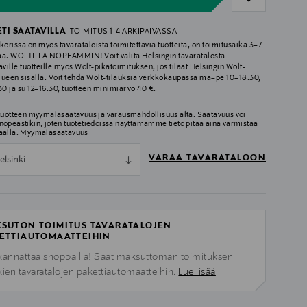
ETI SAATAVILLA
TOIMITUS 1-4 ARKIPÄIVÄSSÄ
korissa on myös tavarataloista toimitettavia tuotteita, on toimitusaika 3–7
ää. WOLTILLA NOPEAMMIN! Voit valita Helsingin tavaratalosta
aville tuotteille myös Wolt-pikatoimituksen, jos tilaat Helsingin Wolt-
lueen sisällä. Voit tehdä Wolt-tilauksia verkkokaupassa ma–pe 10–18.30,
.30 ja su 12–16.30, tuotteen minimiarvo 40 €.
 tuotteen myymäläsaatavuus ja varausmahdollisuus alta. Saatavuus voi
nopeastikin, joten tuotetiedoissa näyttämämme tieto pitää aina varmistaa
äällä.
Myymäläsaatavuus
VARAA TAVARATALOON
elsinki
SUTON TOIMITUS TAVARATALOJEN
ETTIAUTOMAATTEIHIN
kannattaa shoppailla! Saat maksuttoman toimituksen
kien tavaratalojen pakettiautomaatteihin.
Lue lisää