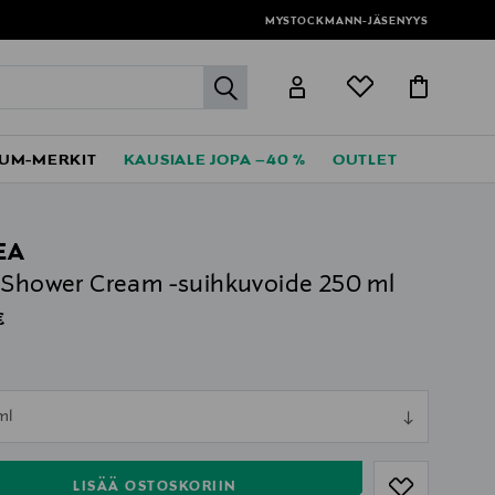
MYSTOCKMANN-JÄSENYYS
label.header.go
UM-MERKIT
KAUSIALE JOPA –40 %
OUTLET
EA
 Shower Cream -suihkuvoide 250 ml
al Price
€
ull
ml
ull
LISÄÄ OSTOSKORIIN