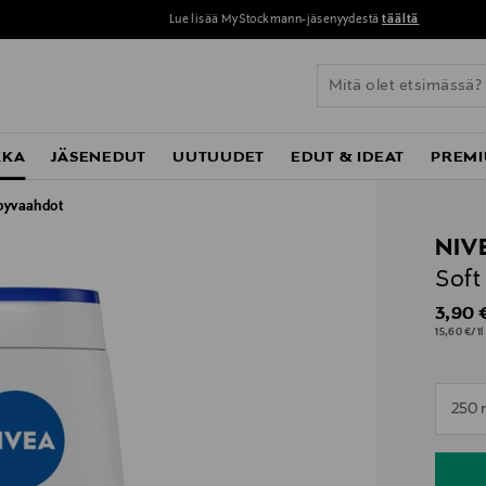
Lue lisää MyStockmann-jäsenyydestä
täältä
KKA
JÄSENEDUT
UUTUUDET
EDUT & IDEAT
PREMI
pyvaahdot
NIV
Soft
Origin
3,90 
15,60 €/1l
n
250 
n