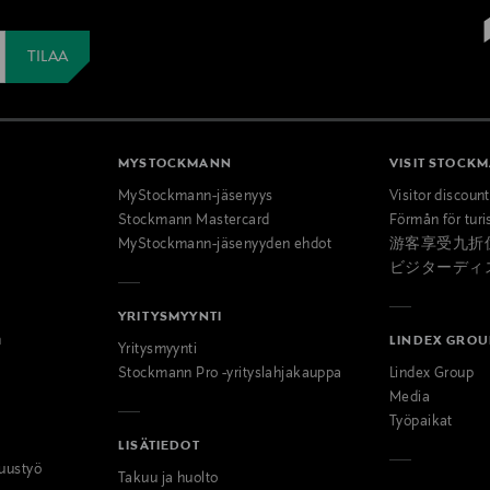
MYSTOCKMANN
VISIT STOCK
MyStockmann-jäsenyys
Visitor discoun
Stockmann Mastercard
Förmån för turi
MyStockmann-jäsenyyden ehdot
游客享受九折
ビジターディ
YRITYSMYYNTI
n
LINDEX GROU
Yritysmyynti
Stockmann Pro -yrityslahjakauppa
Lindex Group
Media
Työpaikat
LISÄTIEDOT
uustyö
Takuu ja huolto