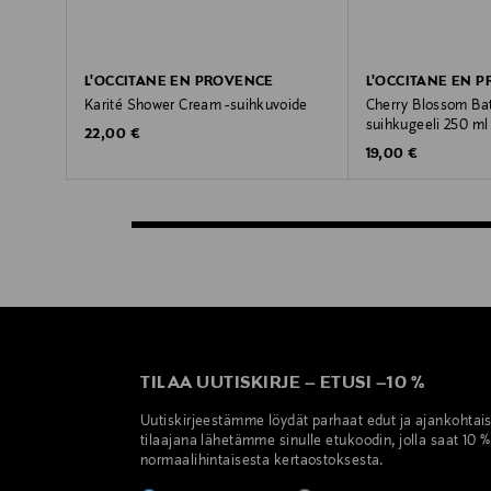
L'OCCITANE EN PROVENCE
L'OCCITANE EN 
Karité Shower Cream -suihkuvoide
Cherry Blossom Ba
suihkugeeli 250 ml
Original Price
22,00 €
Original Price
19,00 €
TILAA UUTISKIRJE
–
ETUSI
–
10 %
Uutiskirjeestämme löydät parhaat edut ja ajankohtai
tilaajana lähetämme sinulle etukoodin, jolla saat 10 
normaalihintaisesta kertaostoksesta.