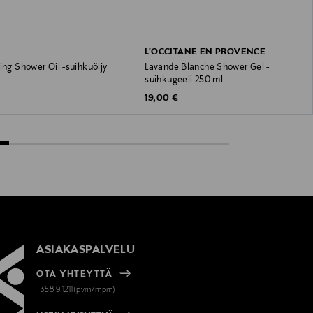
L'OCCITANE EN PROVENCE
ing Shower Oil -suihkuöljy
Lavande Blanche Shower Gel -
suihkugeeli 250 ml
 Price
Original Price
19,00 €
ASIAKASPALVELU
OTA YHTEYTTÄ
+358 9 1211(pvm/mpm)