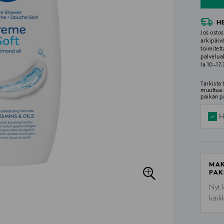
H
Jos ostos
arkipäiv
toimitett
palvelua
la 10–17
Tarkista
muuttua 
paikan p
H
MAK
PAK
Nyt 
kaik