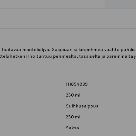
hoitavaa manteliöljyä. Saippuan silkinpehmeä vaahto puhdistaa
eluhetken! Iho tuntuu pehmeältä, tasaiselta ja paremmalta j
111854899
250 ml
Suihkusaippua
250 ml
Saksa