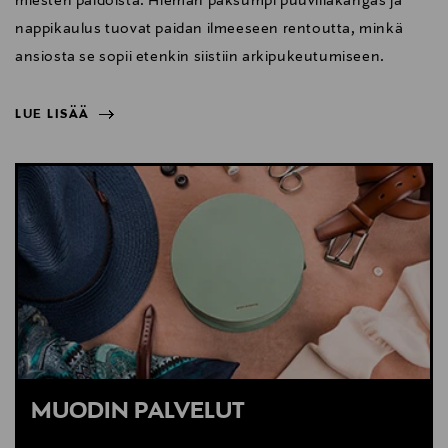
miesten paidoista. Hieman paksumpi puuvillakangas ja
nappikaulus tuovat paidan ilmeeseen rentoutta, minkä
ansiosta se sopii etenkin siistiin arkipukeutumiseen.
LUE LISÄÄ
NÄYTÄ VÄHEMMÄN
LUE LISÄÄ
MUODIN PALVELUT