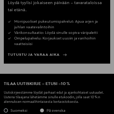
Löydä tyylisi jokaiseen päivään – tavarataloissa
tai etänä.
Monipuoliset pukeutumispalvelut: Apua arjen ja
juhlan vaatevalintoihin
Värikonsultaatio: Löydä sinulle sopiva väripaletti
Ompelupalvelu: Korjaukset uusiin ja vanhoihin
vaatteisiisi
TUTUSTU JA VARAA AIKA
TILAA UUTISKIRJE
–
ETUSI
–
10 %
Uutiskirjeestämme löydät parhaat edut ja ajankohtaiset uutuudet.
Uutena tilaajana lähetämme sinulle etukoodin, jolla saat 10 %:n
alennuksen normaalihintaisesta kertaostoksesta.
Suomeksi
På svenska