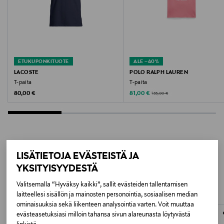
2610000085
Valmistaja
NN07 A/S
ETUKUPONKITUOTE
ALE –40%
LACOSTE
POLO RALPH LAUREN
Valmistajan osoite
T-paita
T-paita
Original Price
Discounted Price
Original Price
80,00 €
81,00 €
135,00 €
Galionsvej 35, 1437 Copenhagen K, Denmark
Digitaalinen osoite
customerservice@nn07.com
LISÄTIETOJA EVÄSTEISTÄ JA
LISÄÄ KIINNOSTAVIA
Avainsanat
YKSITYISYYDESTÄ
TUOTTEITA
NN.07, collegepaita, vohvelipaita, paidat
Valitsemalla “Hyväksy kaikki”, sallit evästeiden tallentamisen
laitteellesi sisällön ja mainosten personointia, sosiaalisen median
ominaisuuksia sekä liikenteen analysointia varten. Voit muuttaa
evästeasetuksiasi milloin tahansa sivun alareunasta löytyvästä