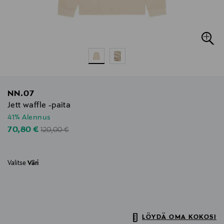
NN.07
Jett waffle -paita
41% Alennus
Original Price
Discounted Price
70,80 €
120,00 €
Valitse
Väri
LÖYDÄ OMA KOKOSI