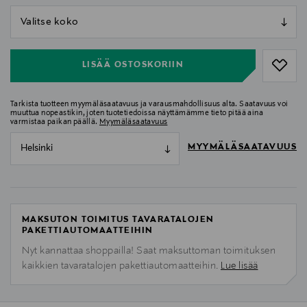
null
null
LISÄÄ OSTOSKORIIN
Tarkista tuotteen myymäläsaatavuus ja varausmahdollisuus alta. Saatavuus voi
muuttua nopeastikin, joten tuotetiedoissa näyttämämme tieto pitää aina
varmistaa paikan päällä.
Myymäläsaatavuus
MYYMÄLÄSAATAVUUS
Helsinki
MAKSUTON TOIMITUS TAVARATALOJEN
PAKETTIAUTOMAATTEIHIN
Nyt kannattaa shoppailla! Saat maksuttoman toimituksen
kaikkien tavaratalojen pakettiautomaatteihin.
Lue lisää