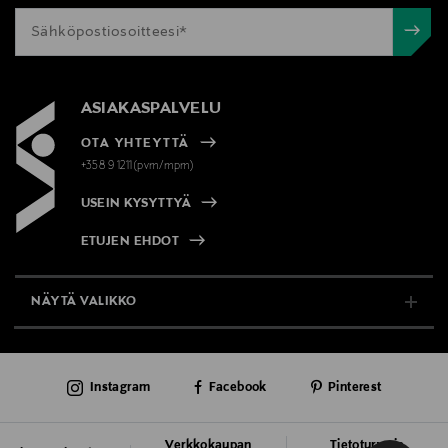
ASIAKASPALVELU
OTA YHTEYTTÄ
+358 9 1211(pvm/mpm)
USEIN KYSYTTYÄ
ETUJEN EHDOT
NÄYTÄ VALIKKO
TUKI & INFO
Instagram
Facebook
Pinterest
AJANKOHTAISTA
PALVELUT
Verkkokaupan
Tietoturva ja