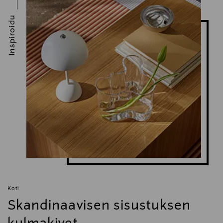
8,5 cm × 8,5 cm.
https://www.flowlife.com/eu/contact/
Toimintatilat ja ajastin:
Inspiroidu
Meditaatiotila: 12,2 minuuttia
Avainsanat
Box Breathing -tila: 6,3 minuuttia
Tavallinen hierontatila: 15 minuuttia
Flowlife, Flowpression Goggles, silmähierontalaite,
hierontalaite, kasvohoito, hoitolaite,
Koti
Skandinaavisen sisustuksen