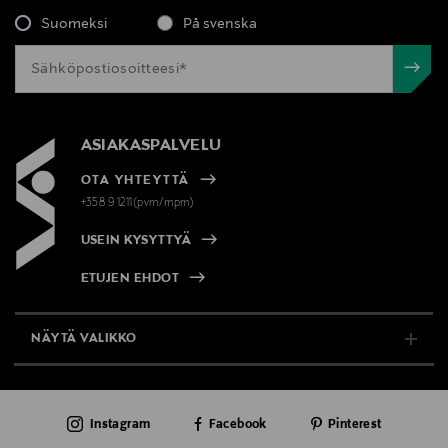
Suomeksi
På svenska
ASIAKASPALVELU
OTA YHTEYTTÄ
+358 9 1211(pvm/mpm)
USEIN KYSYTTYÄ
ETUJEN EHDOT
NÄYTÄ VALIKKO
TUKI & INFO
Instagram
Facebook
Pinterest
AJANKOHTAISTA