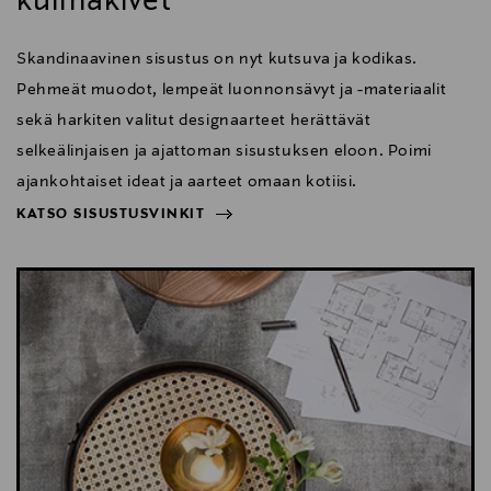
kulmakivet
Skandinaavinen sisustus on nyt kutsuva ja kodikas.
Pehmeät muodot, lempeät luonnonsävyt ja -materiaalit
sekä harkiten valitut designaarteet herättävät
selkeälinjaisen ja ajattoman sisustuksen eloon. Poimi
ajankohtaiset ideat ja aarteet omaan kotiisi.
KATSO SISUSTUSVINKIT
NÄYTÄ VÄHEMMÄN
KATSO SISUSTUSVINKIT