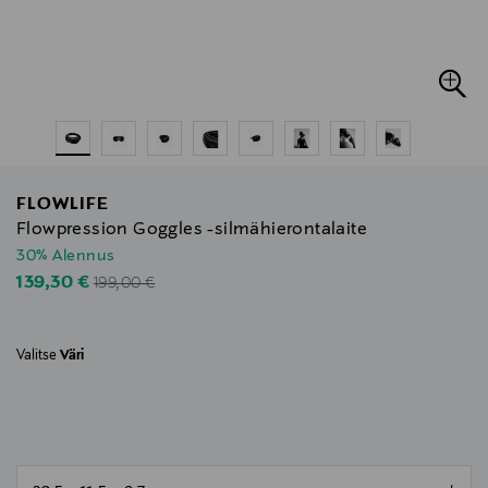
FLOWLIFE
Flowpression Goggles -silmähierontalaite
30% Alennus
Original Price
Discounted Price
139,30 €
199,00 €
Valitse
Väri
null