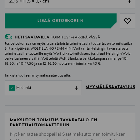
null
LISÄÄ OSTOSKORIIN
HETI SAATAVILLA
TOIMITUS 1-4 ARKIPÄIVÄSSÄ
Jos ostoskorissa on myös tavarataloista toimitettavia tuotteita, on toimitusaika
3–7 arkipäivää. WOLTILLA NOPEAMMIN! Voit valita Helsingin tavaratalosta
toimitettaville tuotteille myös Wolt-pikatoimituksen, jos tilaat Helsingin Wolt-
palvelualueen sisällä. Voit tehdä Wolt-tilauksia verkkokaupassa ma–pe 10–
18.30, la 10–17.30 ja su 12–16.30, tuotteen minimiarvo 40 €.
Tarkista tuotteen myymäläsaatavuus alta.
MYYMÄLÄSAATAVUUS
Helsinki
MAKSUTON TOIMITUS TAVARATALOJEN
PAKETTIAUTOMAATTEIHIN
Nyt kannattaa shoppailla! Saat maksuttoman toimituksen