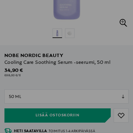
NOBE NORDIC BEAUTY
Cooling Care Soothing Serum -seerumi, 50 ml
Original Price
34,90 €
698,00 €/1l
null
null
LISÄÄ OSTOSKORIIN
HETI SAATAVILLA
TOIMITUS 1-4 ARKIPÄIVÄSSÄ