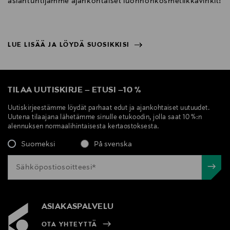
asiantuntijamme ajankohtaiset luonnonkosmetiikkavinkit!
LUE LISÄÄ JA LÖYDÄ SUOSIKKISI
NÄYTÄ VÄHEMMÄN
LUE LISÄÄ JA LÖYDÄ SUOSIKKISI
TILAA UUTISKIRJE
–
ETUSI
–
10 %
Uutiskirjeestämme löydät parhaat edut ja ajankohtaiset uutuudet.
Uutena tilaajana lähetämme sinulle etukoodin, jolla saat 10 %:n
alennuksen normaalihintaisesta kertaostoksesta.
Suomeksi
På svenska
ASIAKASPALVELU
OTA YHTEYTTÄ