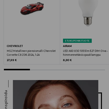
NB-CC-05
Valmistaja
NBI Nordic Beauty Import Oy
Valmistajan osoite
ETUKUPONKITUOTE
Eteläranta 6, LH 1-2, 00130 Helsinki, Finland
CHEVROLET
AIRAM
MSZ Metallinen pienoismalli Chevrolet
LED A60 830 1055lm E27 DIM Oiva -
Corvette C8 Z06 2024, 1:24
himmennettävä opaalilamppu
Digitaalinen osoite
Original Price
Original Price
27,99 €
8,90 €
info@nordicbeautyimport.com
Avainsanat
luonnonkosmetiikka, seerumi, kosteutus, ihonhoito,
NOBE Nordic Beauty
Inspiroidu