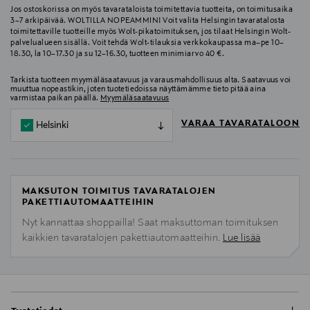
Jos ostoskorissa on myös tavarataloista toimitettavia tuotteita, on toimitusaika
3–7 arkipäivää. WOLTILLA NOPEAMMIN! Voit valita Helsingin tavaratalosta
toimitettaville tuotteille myös Wolt-pikatoimituksen, jos tilaat Helsingin Wolt-
palvelualueen sisällä. Voit tehdä Wolt-tilauksia verkkokaupassa ma–pe 10–
18.30, la 10–17.30 ja su 12–16.30, tuotteen minimiarvo 40 €.
Tarkista tuotteen myymäläsaatavuus ja varausmahdollisuus alta. Saatavuus voi
muuttua nopeastikin, joten tuotetiedoissa näyttämämme tieto pitää aina
varmistaa paikan päällä.
Myymäläsaatavuus
VARAA TAVARATALOON
Helsinki
MAKSUTON TOIMITUS TAVARATALOJEN
PAKETTIAUTOMAATTEIHIN
Nyt kannattaa shoppailla! Saat maksuttoman toimituksen
kaikkien tavaratalojen pakettiautomaatteihin.
Lue lisää