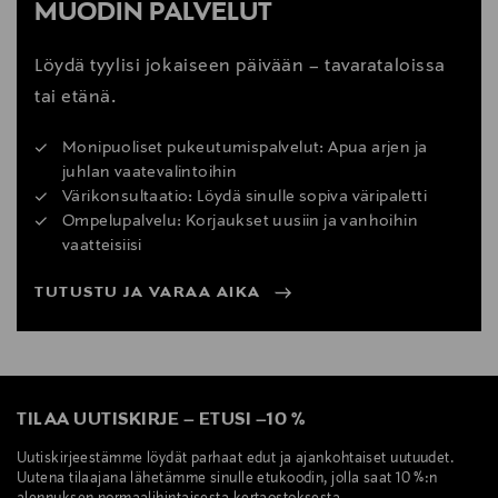
MUODIN PALVELUT
Löydä tyylisi jokaiseen päivään – tavarataloissa
tai etänä.
Monipuoliset pukeutumispalvelut: Apua arjen ja
juhlan vaatevalintoihin
Värikonsultaatio: Löydä sinulle sopiva väripaletti
Ompelupalvelu: Korjaukset uusiin ja vanhoihin
vaatteisiisi
TUTUSTU JA VARAA AIKA
TILAA UUTISKIRJE
–
ETUSI
–
10 %
Uutiskirjeestämme löydät parhaat edut ja ajankohtaiset uutuudet.
Uutena tilaajana lähetämme sinulle etukoodin, jolla saat 10 %:n