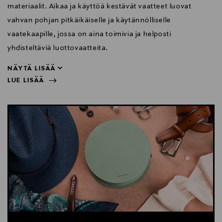
materiaalit. Aikaa ja käyttöä kestävät vaatteet luovat
vahvan pohjan pitkäikäiselle ja käytännölliselle
vaatekaapille, jossa on aina toimivia ja helposti
yhdisteltäviä luottovaatteita.
NÄYTÄ LISÄÄ
LUE LISÄÄ
yhdisteltäviä luottovaatteita.
NÄYTÄ VÄHEMMÄN
LUE LISÄÄ