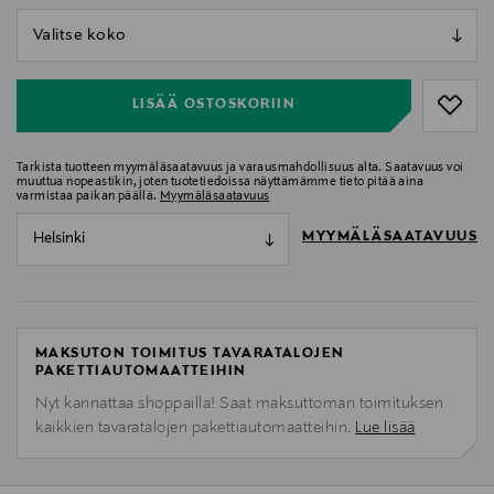
null
null
LISÄÄ OSTOSKORIIN
Tarkista tuotteen myymäläsaatavuus ja varausmahdollisuus alta. Saatavuus voi
muuttua nopeastikin, joten tuotetiedoissa näyttämämme tieto pitää aina
varmistaa paikan päällä.
Myymäläsaatavuus
MYYMÄLÄSAATAVUUS
Helsinki
MAKSUTON TOIMITUS TAVARATALOJEN
PAKETTIAUTOMAATTEIHIN
Nyt kannattaa shoppailla! Saat maksuttoman toimituksen
kaikkien tavaratalojen pakettiautomaatteihin.
Lue lisää