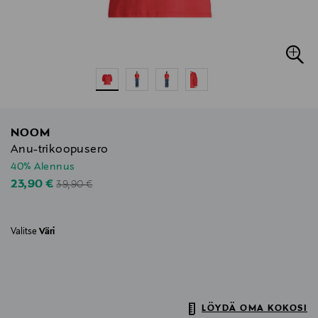
NOOM
Anu-trikoopusero
40% Alennus
Original Price
Discounted Price
23,90 €
39,90 €
Valitse
Väri
LÖYDÄ OMA KOKOSI