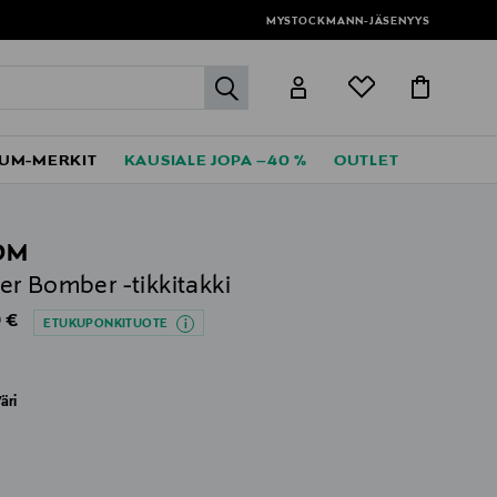
MYSTOCKMANN-JÄSENYYS
label.header.go
UM-MERKIT
KAUSIALE JOPA –40 %
OUTLET
OM
r Bomber -tikkitakki
al Price
 €
ETUKUPONKITUOTE
äri