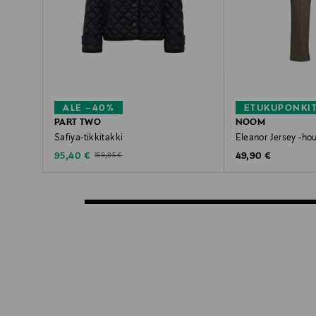
ALE –40%
ETUKUPONKI
PART TWO
NOOM
Safiya-tikkitakki
Eleanor Jersey -ho
Discounted Price
Original Price
Original Price
95,40 €
49,90 €
159,95 €