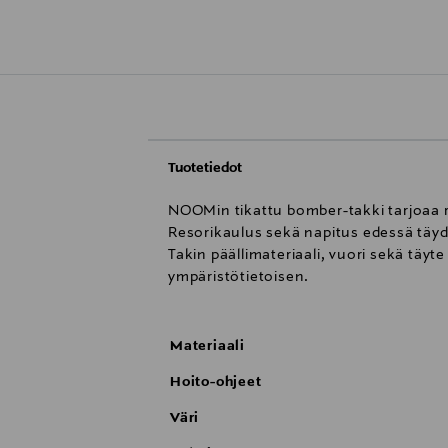
Tuotetiedot
NOOMin tikattu bomber-takki tarjoaa r
Resorikaulus sekä napitus edessä täyde
Takin päällimateriaali, vuori sekä täyt
ympäristötietoisen.
Materiaali
Hoito-ohjeet
Väri