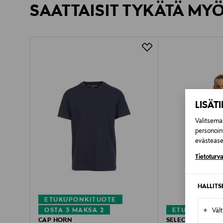
SAATTAISIT TYKÄTÄ MY
LUE TARKEMMAT PALAUTUSOHJEET
Kotiinkuljetus
Pikatoimitus Wolt
LISÄT
Valitsemal
personoin
evästeaset
Tietoturva
HALLIT
ETUKUPONKITUOTE
+
OSTA 3 MAKSA 2
ETUKUPONKI
Väl
CAP HORN
SELECTED