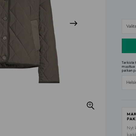
n
Vali
n
Tarkista
muuttua 
paikan p
Helsi
MAK
PAK
Nyt 
kaik