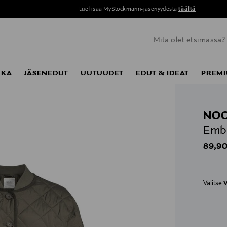
Lue lisää MyStockmann-jäsenyydestä
täältä
KKA
JÄSENEDUT
UUTUUDET
EDUT & IDEAT
PREMI
NO
Embe
Origin
89,90
Valitse
V