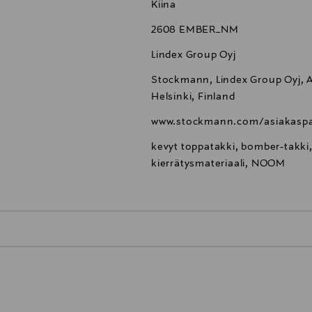
Kiina
2608 EMBER_NM
Lindex Group Oyj
Stockmann, Lindex Group Oyj, Al
Helsinki, Finland
www.stockmann.com/asiakaspa
kevyt toppatakki, bomber-takki, t
kierrätysmateriaali, NOOM
0,00 €
inen tilaukseesi. Voit palauttaa tilaamasi tuotteen 30 vuorokauden ku
0,00 € – 4,90 €
rvitse ilmoittaa palautuksesta etukäteen.