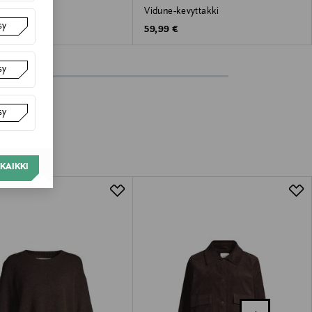
di -tikkitakki
Vidune-kevyttakki
sy
 Price
Original Price
 €
59,99 €
sy
sy
KAIKKI