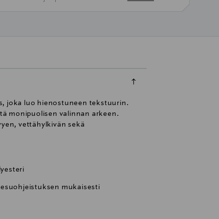
s, joka luo hienostuneen tekstuurin.
iitä monipuolisen valinnan arkeen.
evyen, vettähylkivän sekä
lyesteri
pesuohjeistuksen mukaisesti