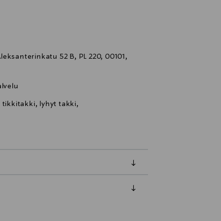
eksanterinkatu 52 B, PL 220, 00101,
lvelu
ikkitakki, lyhyt takki,
luessa tuotteen vastaanottamisesta.