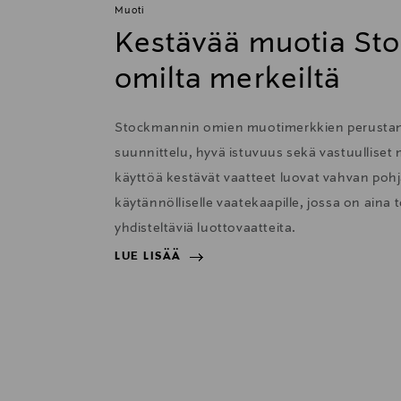
Muoti
Kestävää muotia St
omilta merkeiltä
Stockmannin omien muotimerkkien perustana
suunnittelu, hyvä istuvuus sekä vastuulliset m
käyttöä kestävät vaatteet luovat vahvan pohja
käytännölliselle vaatekaapille, jossa on aina t
yhdisteltäviä luottovaatteita.
LUE LISÄÄ