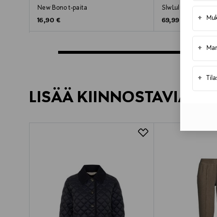
New Bono t-paita
SlwLulu-neuletakki
+
Muk
Original Price
Original Price
16,90 €
69,99 €
+
Mar
+
Til
LISÄÄ KIINNOSTAVIA TU