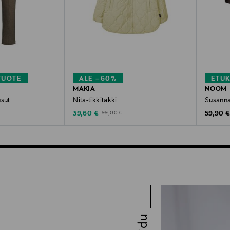
TUOTE
ALE –60%
ETU
MAKIA
NOOM
usut
Nita-tikkitakki
Susanna
Discounted Price
Original
Original Price
39,60 €
59,90 
99,00 €