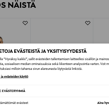
ÖS NÄISTÄ
7,90 €–50,00 € kuljetusyhtiöstä ja 
Alk. 6,90 €, kun toimitus on saatavi
IETOJA EVÄSTEISTÄ JA YKSITYISYYDESTÄ
la “Hyväksy kaikki”, sallit evästeiden tallentamisen laitteellesi sisällön ja maino
tia, sosiaalisen median ominaisuuksia sekä liikenteen analysointia varten. Voit 
uksiasi milloin tahansa sivun alareunasta löytyvästä linkistä.
 ja evästeiden käyttö
SE EVÄSTERYHMIÄ
TUOTE
ETUKUPONKITUOTE
ETU
ttämättömät evästeet
Aina hyv
NOOM
GANNI