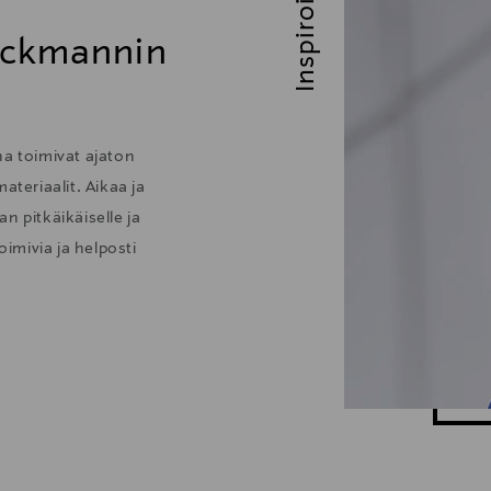
Inspiroidu
ockmannin
 toimivat ajaton
ateriaalit. Aikaa ja
n pitkäikäiselle ja
oimivia ja helposti