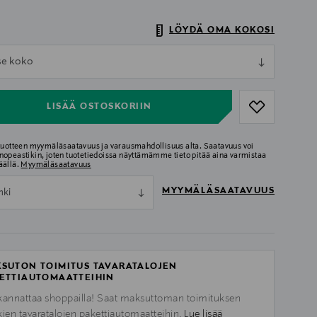
LÖYDÄ OMA KOKOSI
ull
tse koko
ull
LISÄÄ OSTOSKORIIN
 tuotteen myymäläsaatavuus ja varausmahdollisuus alta. Saatavuus voi
nopeastikin, joten tuotetiedoissa näyttämämme tieto pitää aina varmistaa
äällä.
Myymäläsaatavuus
MYYMÄLÄSAATAVUUS
nki
SUTON TOIMITUS TAVARATALOJEN
ETTIAUTOMAATTEIHIN
kannattaa shoppailla! Saat maksuttoman toimituksen
kien tavaratalojen pakettiautomaatteihin.
Lue lisää