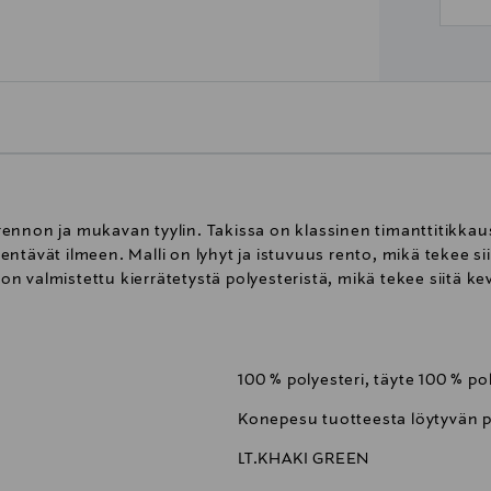
ennon ja mukavan tyylin. Takissa on klassinen timanttitikkau
ntävät ilmeen. Malli on lyhyt ja istuvuus rento, mikä tekee s
e on valmistettu kierrätetystä polyesteristä, mikä tekee siitä k
100 % polyesteri, täyte 100 % po
Konepesu tuotteesta löytyvän 
LT.KHAKI GREEN