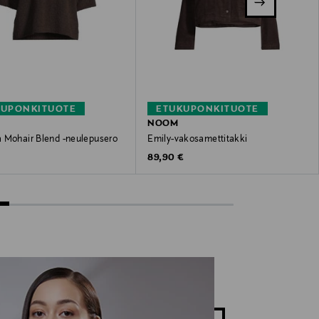
KUPONKITUOTE
ETUKUPONKITUOTE
NOOM
 Mohair Blend -neulepusero
Emily-vakosamettitakki
 Price
Original Price
€
89,90 €