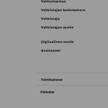
Valmistusmaa
Valmistajan tuotenumero
Valmistaja
Valmistajan osoite
Digitaalinen osoite
Avainsanat
Toimitustavat
Nouto tavaratalosta
Palautus
Meille on hyvin tärkeää, että olet tyytyvä
Toimitus automaattiin tai noutopisteeseen
Palauttaminen on maksutonta eikä sinun ta