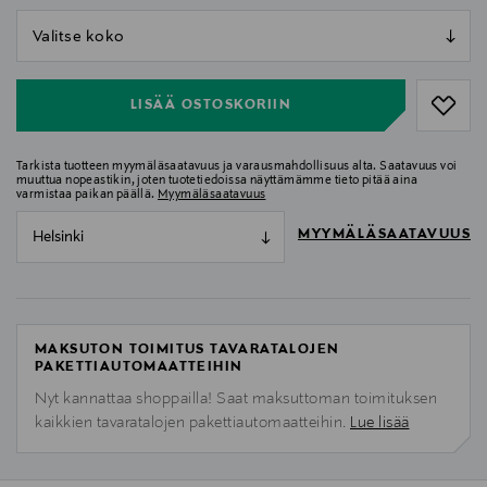
null
null
LISÄÄ OSTOSKORIIN
Tarkista tuotteen myymäläsaatavuus ja varausmahdollisuus alta. Saatavuus voi
muuttua nopeastikin, joten tuotetiedoissa näyttämämme tieto pitää aina
varmistaa paikan päällä.
Myymäläsaatavuus
MYYMÄLÄSAATAVUUS
Helsinki
MAKSUTON TOIMITUS TAVARATALOJEN
PAKETTIAUTOMAATTEIHIN
Nyt kannattaa shoppailla! Saat maksuttoman toimituksen
kaikkien tavaratalojen pakettiautomaatteihin.
Lue lisää