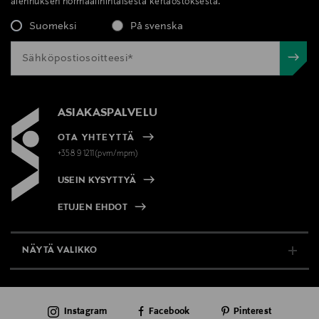
alennuksen normaalihintaisesta kertaostoksesta.
Suomeksi
På svenska
ASIAKASPALVELU
OTA YHTEYTTÄ
+358 9 1211(pvm/mpm)
USEIN KYSYTTYÄ
ETUJEN EHDOT
NÄYTÄ VALIKKO
TUKI & INFO
Instagram
Facebook
Pinterest
AJANKOHTAISTA