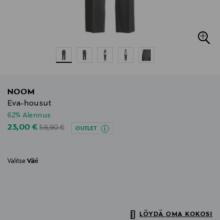
NOOM
Eva-housut
62% Alennus
Original Price
Discounted Price
23,00 €
59,90 €
OUTLET
Valitse
Väri
LÖYDÄ OMA KOKOSI