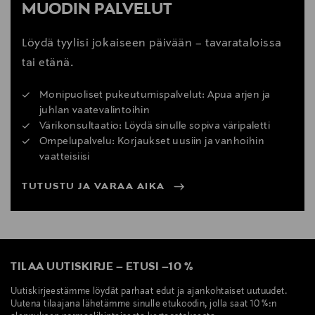
MUODIN PALVELUT
Löydä tyylisi jokaiseen päivään – tavarataloissa
tai etänä.
Monipuoliset pukeutumispalvelut: Apua arjen ja
juhlan vaatevalintoihin
Värikonsultaatio: Löydä sinulle sopiva väripaletti
Ompelupalvelu: Korjaukset uusiin ja vanhoihin
vaatteisiisi
TUTUSTU JA VARAA AIKA
TILAA UUTISKIRJE
–
ETUSI
–
10 %
Uutiskirjeestämme löydät parhaat edut ja ajankohtaiset uutuudet.
Uutena tilaajana lähetämme sinulle etukoodin, jolla saat 10 %:n