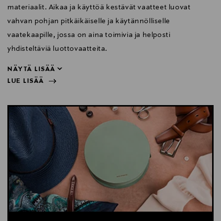
materiaalit. Aikaa ja käyttöä kestävät vaatteet luovat
vahvan pohjan pitkäikäiselle ja käytännölliselle
vaatekaapille, jossa on aina toimivia ja helposti
yhdisteltäviä luottovaatteita.
NÄYTÄ LISÄÄ
LUE LISÄÄ
yhdisteltäviä luottovaatteita.
NÄYTÄ VÄHEMMÄN
LUE LISÄÄ