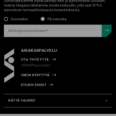
Uutiskirjeestämme löydät parhaat edut ja ajankohtaiset uutuudet.
Uutena tilaajana lähetämme sinulle etukoodin, jolla saat 10 %:n
alennuksen normaalihintaisesta kertaostoksesta.
Suomeksi
På svenska
ASIAKASPALVELU
OTA YHTEYTTÄ
+358 9 1211(pvm/mpm)
USEIN KYSYTTYÄ
ETUJEN EHDOT
NÄYTÄ VALIKKO
TUKI & INFO