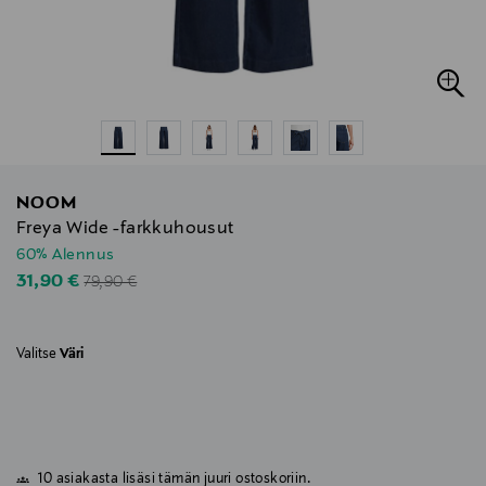
NOOM
Freya Wide -farkkuhousut
60% Alennus
Original Price
Discounted Price
31,90 €
79,90 €
Valitse
Väri
10 asiakasta lisäsi tämän juuri ostoskoriin.