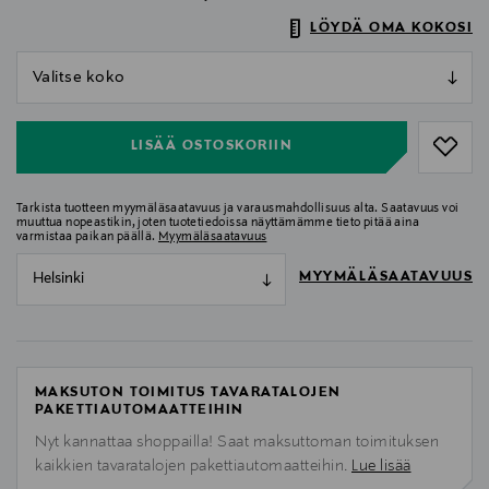
LÖYDÄ OMA KOKOSI
null
null
LISÄÄ OSTOSKORIIN
Tarkista tuotteen myymäläsaatavuus ja varausmahdollisuus alta. Saatavuus voi
muuttua nopeastikin, joten tuotetiedoissa näyttämämme tieto pitää aina
varmistaa paikan päällä.
Myymäläsaatavuus
MYYMÄLÄSAATAVUUS
Helsinki
MAKSUTON TOIMITUS TAVARATALOJEN
PAKETTIAUTOMAATTEIHIN
Nyt kannattaa shoppailla! Saat maksuttoman toimituksen
kaikkien tavaratalojen pakettiautomaatteihin.
Lue lisää