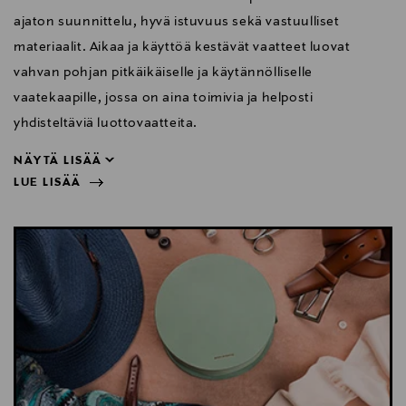
ajaton suunnittelu, hyvä istuvuus sekä vastuulliset
materiaalit. Aikaa ja käyttöä kestävät vaatteet luovat
vahvan pohjan pitkäikäiselle ja käytännölliselle
vaatekaapille, jossa on aina toimivia ja helposti
yhdisteltäviä luottovaatteita.
NÄYTÄ LISÄÄ
LUE LISÄÄ
yhdisteltäviä luottovaatteita.
NÄYTÄ VÄHEMMÄN
LUE LISÄÄ