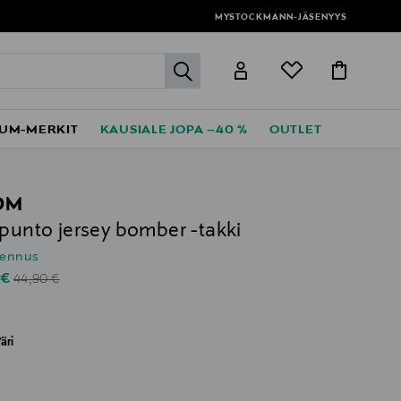
MYSTOCKMANN-JÄSENYYS
label.header.go
UM-MERKIT
KAUSIALE JOPA –40 %
OUTLET
OM
 punto jersey bomber -takki
lennus
Original Price
unted Price
 €
44,90 €
äri