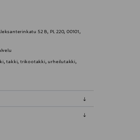
eksanterinkatu 52 B, PL 220, 00101,
lvelu
, takki, trikootakki, urheilutakki,
luessa tuotteen vastaanottamisesta.