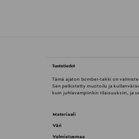
Tuotetiedot
Tämä ajaton bomber-takki on valmiste
Sen pelkistetty muotoilu ja kullanväri
kuin juhlavampiinkin tilaisuuksiin, ja 
Materiaali
Väri
Valmistusmaa