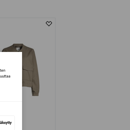
tuotteen koosta riippuen
lla valittuun osoitteeseen.
sten
muuttaa
–60%
äksytty