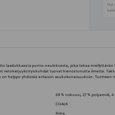
Nyt 
kaik
ttu laadukkaasta punto-neuloksesta, joka takaa miellyttävä
set vetoketjuyksityiskohdat tuovat hienostunutta ilmettä. Takki
se on helppo yhdistää erilaisiin asukokonaisuuksiin. Tuotteen 
69 % viskoosi, 27 % polyamidi, 4
CHALK
Kiina