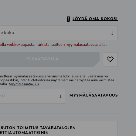
LÖYDÄ OMA KOKOSI
tse koko
ull
ull
villa verkkokaupasta. Tarkista tuotteen myymäläsaatavuus alta.
EI SAATAVILLA
 tuotteen myymäläsaatavuus ja varausmahdollisuus alta. Saatavuus voi
nopeastikin, joten tuotetiedoissa näyttämämme tieto pitää aina varmistaa
äällä.
Myymäläsaatavuus
MYYMÄLÄSAATAVUUS
nki
SUTON TOIMITUS TAVARATALOJEN
ETTIAUTOMAATTEIHIN