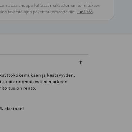
kannattaa shoppailla! Saat maksuttoman toimituksen
kien tavaratalojen pakettiautomaatteihin.
Lue lisää
n käyttökokemuksen ja kestävyyden.
 sopii erinomaisesti niin arkeen
mitoitus on rento.
 % elastaani