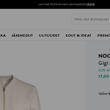
Lue lisää MyStockmann-jäsenyydestä
täältä
KKA
JÄSENEDUT
UUTUUDET
EDUT & IDEAT
PREMI
NO
Gigi
60% A
Disco
17,90
Valitse
V