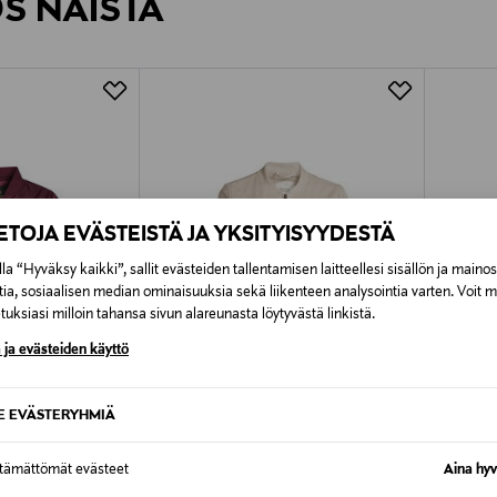
ÖS NÄISTÄ
7,90 €–50,00 € kuljetusyhtiöstä ja 
Alk. 6,90 €, kun toimitus on saatavi
IETOJA EVÄSTEISTÄ JA YKSITYISYYDESTÄ
la “Hyväksy kaikki”, sallit evästeiden tallentamisen laitteellesi sisällön ja maino
tia, sosiaalisen median ominaisuuksia sekä liikenteen analysointia varten. Voit 
uksiasi milloin tahansa sivun alareunasta löytyvästä linkistä.
 ja evästeiden käyttö
SE EVÄSTERYHMIÄ
TUOTE
ALE –60%
ALE 
ttämättömät evästeet
Aina hyv
NOOM
NOOM