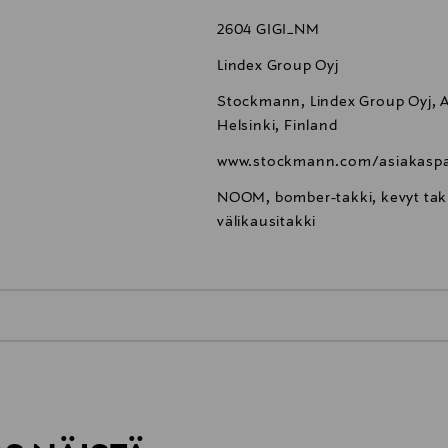
2604 GIGI_NM
Lindex Group Oyj
Stockmann, Lindex Group Oyj, Al
Helsinki, Finland
www.stockmann.com/asiakaspa
NOOM, bomber-takki, kevyt takki
välikausitakki
0,00 €
inen tilaukseesi. Voit palauttaa tilaamasi tuotteen 30 vuorokauden ku
0,00 € – 4,90 €
rvitse ilmoittaa palautuksesta etukäteen.