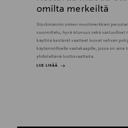
omilta merkeiltä
Stockmannin omien muotimerkkien perustana
suunnittelu, hyvä istuvuus sekä vastuulliset m
käyttöä kestävät vaatteet luovat vahvan pohja
käytännölliselle vaatekaapille, jossa on aina t
yhdisteltäviä luottovaatteita.
LUE LISÄÄ
LUE LISÄÄ