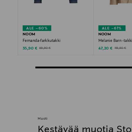
ALE –60%
ALE –61%
NOOM
NOOM
Fernanda-farkkutakki
Melanie Barn -takk
Discounted Price
Discounted Price
Original Price
Original Pric
35,90 €
47,20 €
89,90 €
119,90 €
Muoti
Kestävää muotia St