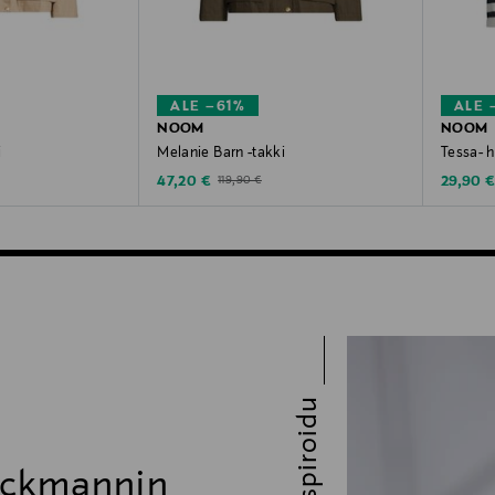
ALE –61%
ALE 
NOOM
NOOM
i
Melanie Barn -takki
Tessa- 
Discounted Price
Discoun
e
Original Price
47,20 €
29,90 
119,90 €
Inspiroidu
ockmannin