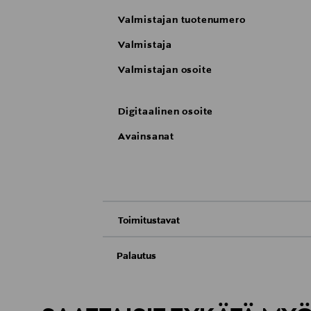
Valmistajan tuotenumero
Valmistaja
Valmistajan osoite
Digitaalinen osoite
Avainsanat
Toimitustavat
Nouto tavaratalosta
Palautus
Meille on hyvin tärkeää, että olet tyytyvä
Toimitus automaattiin tai noutopisteeseen
Palauttaminen on maksutonta eikä sinun ta