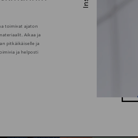
 toimivat ajaton
ateriaalit. Aikaa ja
n pitkäikäiselle ja
oimivia ja helposti