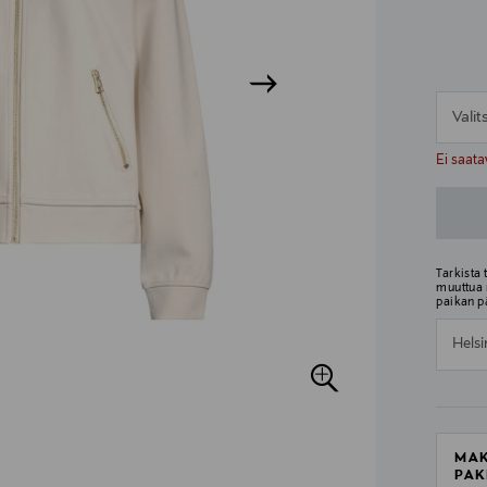
Vali
n
n
Ei saata
Tarkista
muuttua 
paikan p
Helsi
MAK
PAK