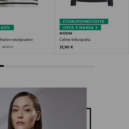
ETUKUPONKITUOTE
–40%
OSTA 3 MAKSA 2
NOOM
hihaton neulepusero
Celine-trikoopaita
ted Price
Original Price
Original Price
€
21,90 €
49,90 €