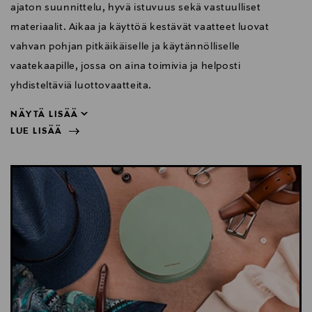
ajaton suunnittelu, hyvä istuvuus sekä vastuulliset
materiaalit. Aikaa ja käyttöä kestävät vaatteet luovat
vahvan pohjan pitkäikäiselle ja käytännölliselle
vaatekaapille, jossa on aina toimivia ja helposti
yhdisteltäviä luottovaatteita.
NÄYTÄ LISÄÄ
LUE LISÄÄ
yhdisteltäviä luottovaatteita.
NÄYTÄ VÄHEMMÄN
LUE LISÄÄ