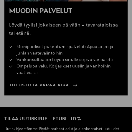
MUODIN PALVELUT
Löydä tyylisi jokaiseen päivään – tavarataloissa
tai etänä.
Monipuoliset pukeutumispalvelut: Apua arjen ja
juhlan vaatevalintoihin
Värikonsultaatio: Löydä sinulle sopiva väripaletti
Ompelupalvelu: Korjaukset uusiin ja vanhoihin
vaatteisiisi
TUTUSTU JA VARAA AIKA
TILAA UUTISKIRJE
–
ETUSI
–
10 %
Uutiskirjeestämme löydät parhaat edut ja ajankohtaiset uutuudet.