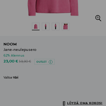
NOOM
Jane-neulepusero
62% Alennus
Original Price
Discounted Price
23,00 €
59,90 €
OUTLET
Valitse
Väri
LÖYDÄ OMA KOKOSI