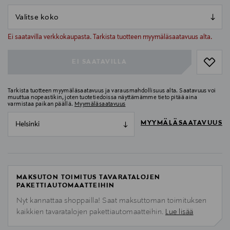
null
null
Ei saatavilla verkkokaupasta. Tarkista tuotteen myymäläsaatavuus alta.
EI SAATAVILLA
Tarkista tuotteen myymäläsaatavuus ja varausmahdollisuus alta. Saatavuus voi
muuttua nopeastikin, joten tuotetiedoissa näyttämämme tieto pitää aina
varmistaa paikan päällä.
Myymäläsaatavuus
MYYMÄLÄSAATAVUUS
Helsinki
MAKSUTON TOIMITUS TAVARATALOJEN
PAKETTIAUTOMAATTEIHIN
Nyt kannattaa shoppailla! Saat maksuttoman toimituksen
kaikkien tavaratalojen pakettiautomaatteihin.
Lue lisää