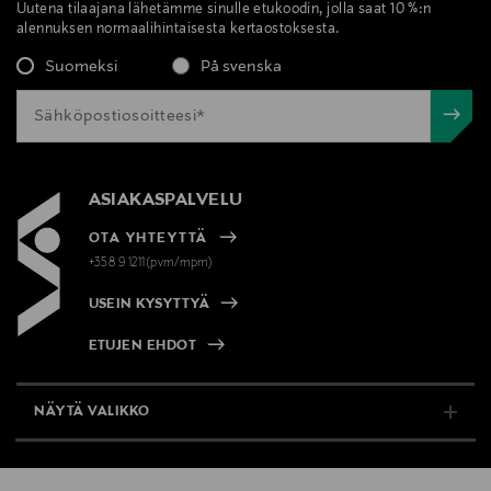
Uutena tilaajana lähetämme sinulle etukoodin, jolla saat 10 %:n
alennuksen normaalihintaisesta kertaostoksesta.
Suomeksi
På svenska
ASIAKASPALVELU
OTA YHTEYTTÄ
+358 9 1211(pvm/mpm)
USEIN KYSYTTYÄ
ETUJEN EHDOT
NÄYTÄ VALIKKO
TUKI & INFO