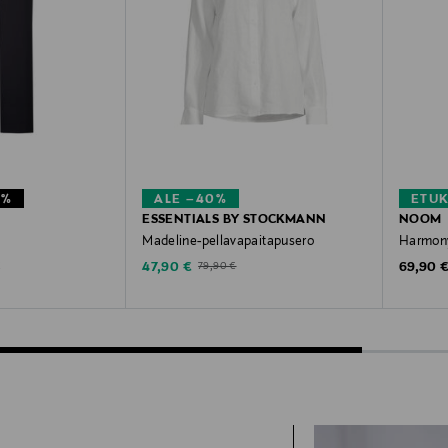
1%
ALE –40%
ETU
ESSENTIALS BY STOCKMANN
NOOM
Madeline-pellavapaitapusero
Harmon
e
Discounted Price
Original
Price
Original Price
47,90 €
69,90 
€
79,90 €