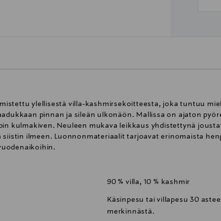
stettu ylellisestä villa-kashmirsekoitteesta, joka tuntuu mie
adukkaan pinnan ja sileän ulkonäön. Mallissa on ajaton pyöreä
pin kulmakiven. Neuleen mukava leikkaus yhdistettynä joustav
 siistin ilmeen. Luonnonmateriaalit tarjoavat erinomaista hen
 vuodenaikoihin.
90 % villa, 10 % kashmir
Käsinpesu tai villapesu 30 ast
merkinnästä.