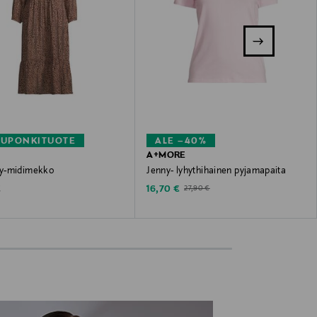
KUPONKITUOTE
ALE –40%
A+MORE
y-midimekko
Jenny- lyhythihainen pyjamapaita
 Price
Discounted Price
Original Price
€
16,70 €
27,90 €