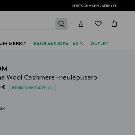
MYSTOCKMANN-JÄSENYYS
label.header.go
UM-MERKIT
KAUSIALE JOPA –40 %
OUTLET
OM
a Wool Cashmere -neulepusero
al Price
 €
ETUKUPONKITUOTE
äri