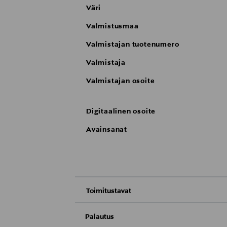
Väri
Valmistusmaa
Valmistajan tuotenumero
Valmistaja
Valmistajan osoite
Digitaalinen osoite
Avainsanat
Toimitustavat
Nouto tavaratalosta
Palautus