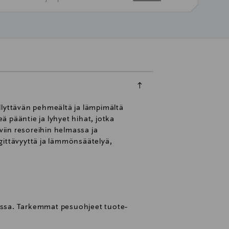
llyttävän pehmeältä ja lämpimältä
 pääntie ja lyhyet hihat, jotka
iin resoreihin helmassa ja
gittävyyttä ja lämmönsäätelyä,
eessa. Tarkemmat pesuohjeet tuote-