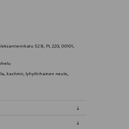
eksanterinkatu 52 B, PL 220, 00101,
lvelu
a, kashmir, lyhythihainen neule,