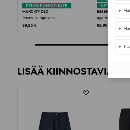
ETUKUPONKI
ETUKUPONKITUOTE
OSTA 2, MAKS
+
Muk
MARC O'POLO
ESSENTIALS BY 
Jersey-paitapusero
Agatha-neulepuser
Original Price
Original Price
89,95 €
69,90 €
+
Mar
+
Til
LISÄÄ KIINNOSTAVIA TU