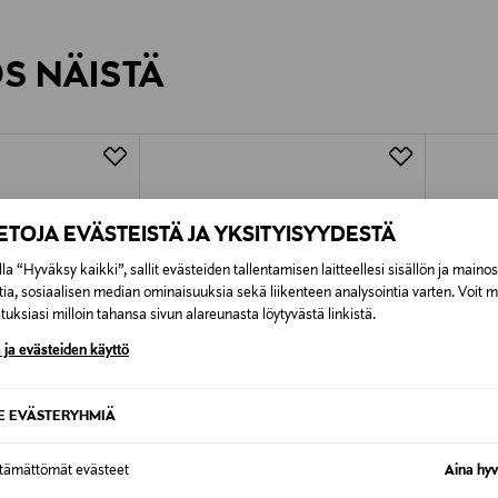
inen tilaukseesi. Voit palauttaa tilaamasi tuotteen 30 vuorokauden ku
0,00 € – 4,90 €
rvitse ilmoittaa palautuksesta etukäteen.
ÖS NÄISTÄ
7,90 €–50,00 € kuljetusyhtiöstä ja 
Alk. 6,90 €, kun toimitus on saatavi
IETOJA EVÄSTEISTÄ JA YKSITYISYYDESTÄ
la “Hyväksy kaikki”, sallit evästeiden tallentamisen laitteellesi sisällön ja maino
tia, sosiaalisen median ominaisuuksia sekä liikenteen analysointia varten. Voit 
uksiasi milloin tahansa sivun alareunasta löytyvästä linkistä.
 ja evästeiden käyttö
SE EVÄSTERYHMIÄ
ttämättömät evästeet
Aina hyv