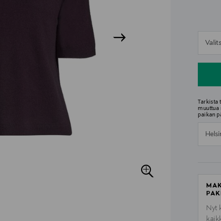
n
Vali
n
Tarkista
muuttua 
paikan p
Helsi
MAK
PAK
Nyt 
kaik