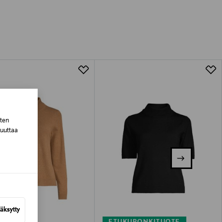
luessa tuotteen vastaanottamisesta.
tuotteen koosta riippuen
lla valittuun osoitteeseen.
sten
muuttaa
äksytty