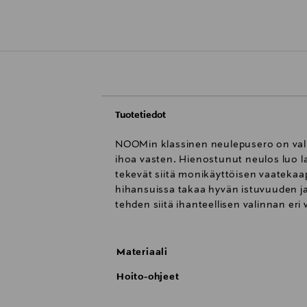
Tuotetiedot
NOOMin klassinen neulepusero on valmi
ihoa vasten. Hienostunut neulos luo la
tekevät siitä monikäyttöisen vaatekaa
hihansuissa takaa hyvän istuvuuden ja
tehden siitä ihanteellisen valinnan eri
Materiaali
Hoito-ohjeet