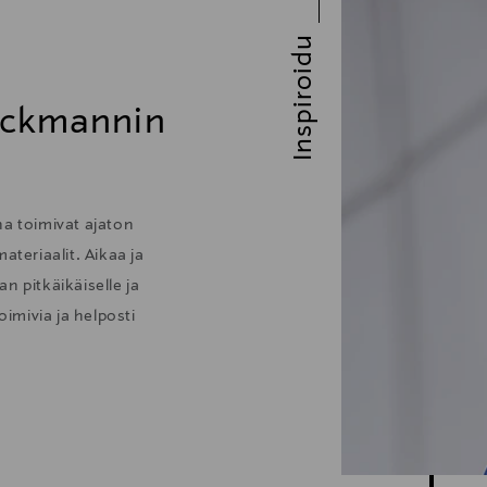
Inspiroidu
ockmannin
 toimivat ajaton
ateriaalit. Aikaa ja
n pitkäikäiselle ja
oimivia ja helposti