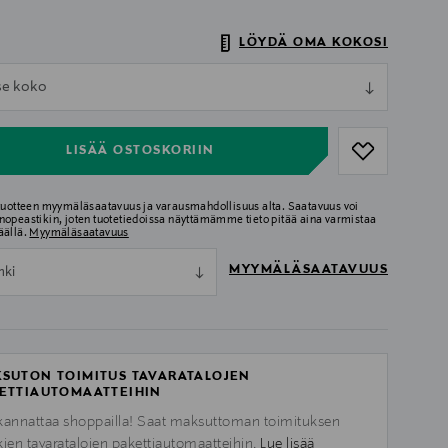
LÖYDÄ OMA KOKOSI
ull
tse koko
ull
LISÄÄ OSTOSKORIIN
 tuotteen myymäläsaatavuus ja varausmahdollisuus alta. Saatavuus voi
nopeastikin, joten tuotetiedoissa näyttämämme tieto pitää aina varmistaa
äällä.
Myymäläsaatavuus
MYYMÄLÄSAATAVUUS
nki
SUTON TOIMITUS TAVARATALOJEN
ETTIAUTOMAATTEIHIN
kannattaa shoppailla! Saat maksuttoman toimituksen
kien tavaratalojen pakettiautomaatteihin.
Lue lisää