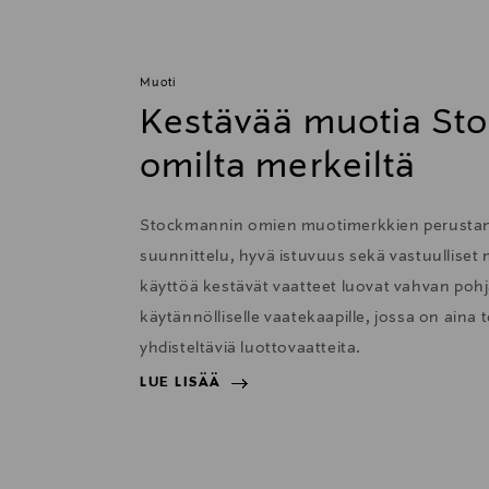
Muoti
Kestävää muotia St
omilta merkeiltä
Stockmannin omien muotimerkkien perustana
suunnittelu, hyvä istuvuus sekä vastuulliset m
käyttöä kestävät vaatteet luovat vahvan pohja
käytännölliselle vaatekaapille, jossa on aina t
yhdisteltäviä luottovaatteita.
LUE LISÄÄ