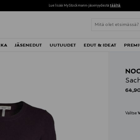
Lue lisää MyStockmann-jäsenyydestä
täältä
KKA
JÄSENEDUT
UUTUUDET
EDUT & IDEAT
PREMI
NO
Sach
Origin
64,90
Valitse
V