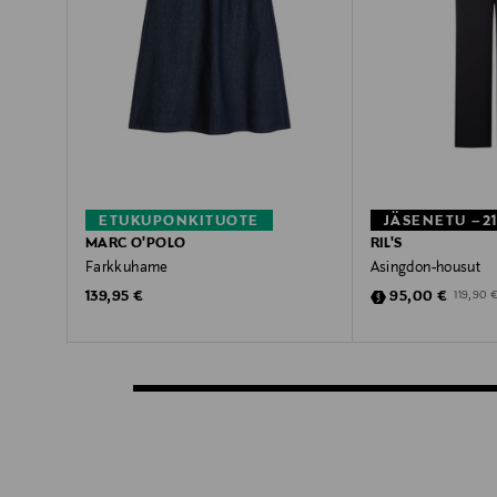
ETUKUPONKITUOTE
JÄSENETU –2
MARC O'POLO
RIL'S
Farkkuhame
Asingdon-housut
Original Price
Discounted Pric
Original 
139,95 €
95,00 €
119,90 