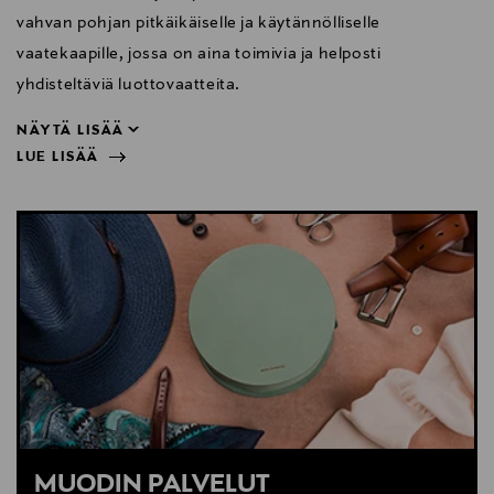
vahvan pohjan pitkäikäiselle ja käytännölliselle
vaatekaapille, jossa on aina toimivia ja helposti
yhdisteltäviä luottovaatteita.
NÄYTÄ LISÄÄ
LUE LISÄÄ
yhdisteltäviä luottovaatteita.
NÄYTÄ VÄHEMMÄN
LUE LISÄÄ
MUODIN PALVELUT