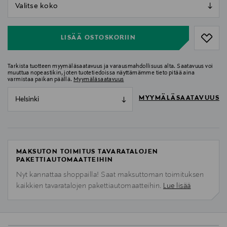
null
null
LISÄÄ OSTOSKORIIN
Tarkista tuotteen myymäläsaatavuus ja varausmahdollisuus alta. Saatavuus voi
muuttua nopeastikin, joten tuotetiedoissa näyttämämme tieto pitää aina
varmistaa paikan päällä.
Myymäläsaatavuus
MYYMÄLÄSAATAVUUS
Helsinki
MAKSUTON TOIMITUS TAVARATALOJEN
PAKETTIAUTOMAATTEIHIN
Nyt kannattaa shoppailla! Saat maksuttoman toimituksen
kaikkien tavaratalojen pakettiautomaatteihin.
Lue lisää