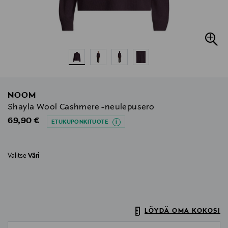
NOOM
Shayla Wool Cashmere -neulepusero
Original Price
69,90 €
ETUKUPONKITUOTE
Valitse
Väri
LÖYDÄ OMA KOKOSI