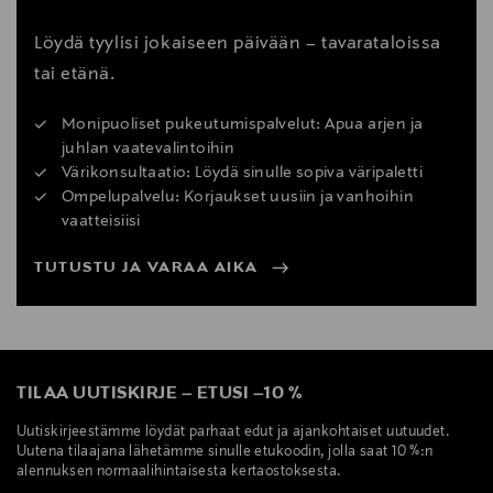
Löydä tyylisi jokaiseen päivään – tavarataloissa
tai etänä.
Monipuoliset pukeutumispalvelut: Apua arjen ja
juhlan vaatevalintoihin
Värikonsultaatio: Löydä sinulle sopiva väripaletti
Ompelupalvelu: Korjaukset uusiin ja vanhoihin
vaatteisiisi
TUTUSTU JA VARAA AIKA
TILAA UUTISKIRJE
–
ETUSI
–
10 %
Uutiskirjeestämme löydät parhaat edut ja ajankohtaiset uutuudet.
Uutena tilaajana lähetämme sinulle etukoodin, jolla saat 10 %:n
alennuksen normaalihintaisesta kertaostoksesta.