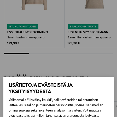
AUBERGINE
Valmistusmaa
Kiina
ETUKUPONKITUOTE
ETUKUPONKITUOTE
ESSENTIALS BY STOCKMANN
ESSENTIALS BY STOCKMANN
Valmistajan tuotenumero
Sarah-kashmirneulepusero
Samantha-kashmirneulepusero
Original Price
Original Price
139,90 €
129,90 €
2609 SHAYLA_NM
Valmistaja
Lindex Group Oyj
LISÄÄ KIINNOSTAVIA
Valmistajan osoite
LISÄTIETOJA EVÄSTEISTÄ JA
TUOTTEITA
Stockmann, Lindex Group Oyj, Aleksanterinkatu 52 B,
YKSITYISYYDESTÄ
PL 220, 00101, Helsinki, Finland
Valitsemalla “Hyväksy kaikki”, sallit evästeiden tallentamisen
laitteellesi sisällön ja mainosten personointia, sosiaalisen median
Digitaalinen osoite
ominaisuuksia sekä liikenteen analysointia varten. Voit muuttaa
evästeasetuksiasi milloin tahansa sivun alareunasta löytyvästä
www.stockmann.com/asiakaspalvelu