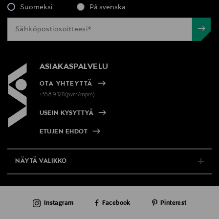
Suomeksi
På svenska
ASIAKASPALVELU
OTA YHTEYTTÄ
+358 9 1211(pvm/mpm)
USEIN KYSYTTYÄ
ETUJEN EHDOT
NÄYTÄ VALIKKO
TUKI & INFO
Instagram
Facebook
Pinterest
AJANKOHTAISTA