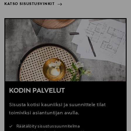
KATSO SISUSTUSVINKIT
NÄYTÄ VÄHEMMÄN
KATSO SISUSTUSVINKIT
KODIN PALVELUT
Sisusta kotisi kauniiksi ja suunnittele tilat
toimiviksi asiantuntijan avulla.
Räätälöity sisustussuunnitelma