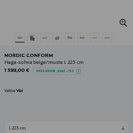
NORDIC CONFORM
Haga-sohva beige/musta L 223 cm
Original Price
1 399,00 €
OSTA 1000€, SAAT –15%
Valitse
Väri
null
null