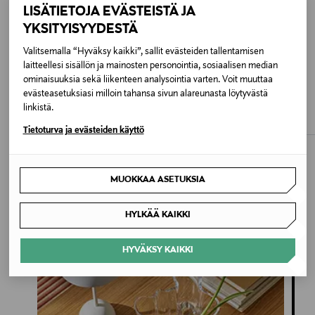
LISÄTIETOJA EVÄSTEISTÄ JA
BEIGE
YKSITYISYYDESTÄ
Valitsemalla “Hyväksy kaikki”, sallit evästeiden tallentamisen
Koko
laitteellesi sisällön ja mainosten personointia, sosiaalisen median
ALE –50%
L 223 cm
ominaisuuksia sekä liikenteen analysointia varten. Voit muuttaa
ZAGG
FOCAL
evästeasetuksiasi milloin tahansa sivun alareunasta löytyvästä
Zagg Crystal Palace Snap - suojakuori
Focal Bathys MG Bluetooth-
iPhone 15 Plus/14 Plus
vastamelukuulokkeet
linkistä.
Valmistajan tuotenumero
Discounted Price
Original Price
Original Price
19,50 €
1 199,00 €
39,00 €
Tietoturva ja evästeiden käyttö
VP0742000309
Valmistaja
MUOKKAA ASETUKSIA
Vepsäläinen Oy
Inspiroidu
HYLKÄÄ KAIKKI
Valmistajan osoite
HYVÄKSY KAIKKI
Annankatu 25, 00100 Helsinki, Finland
Digitaalinen osoite
customerservice@vepsalainen.com