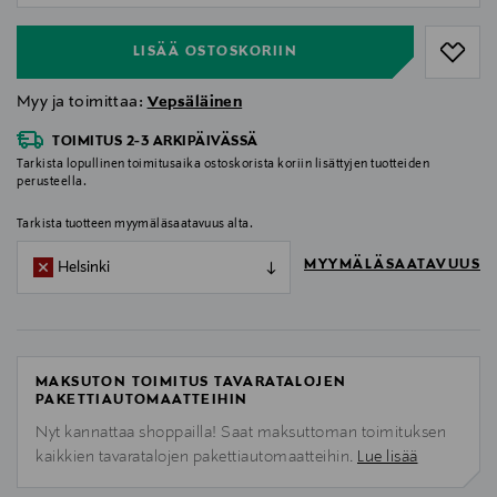
LISÄÄ OSTOSKORIIN
Myy ja toimittaa:
Vepsäläinen
TOIMITUS 2-3 ARKIPÄIVÄSSÄ
Tarkista lopullinen toimitusaika ostoskorista koriin lisättyjen tuotteiden
perusteella.
Tarkista tuotteen myymäläsaatavuus alta.
MYYMÄLÄSAATAVUUS
Helsinki
MAKSUTON TOIMITUS TAVARATALOJEN
PAKETTIAUTOMAATTEIHIN
Nyt kannattaa shoppailla! Saat maksuttoman toimituksen
kaikkien tavaratalojen pakettiautomaatteihin.
Lue lisää