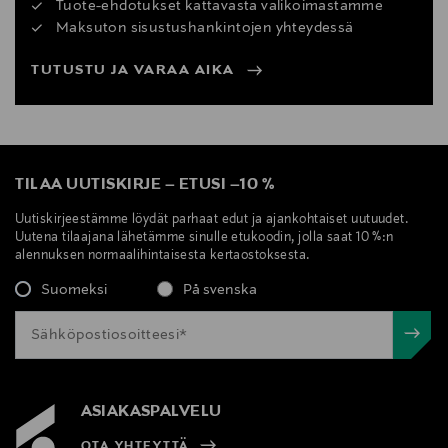
Tuote-ehdotukset kattavasta valikoimastamme
Maksuton sisustushankintojen yhteydessä
TUTUSTU JA VARAA AIKA
TILAA UUTISKIRJE
–
ETUSI
–
10 %
Uutiskirjeestämme löydät parhaat edut ja ajankohtaiset uutuudet.
Uutena tilaajana lähetämme sinulle etukoodin, jolla saat 10 %:n
alennuksen normaalihintaisesta kertaostoksesta.
Suomeksi
På svenska
ASIAKASPALVELU
OTA YHTEYTTÄ