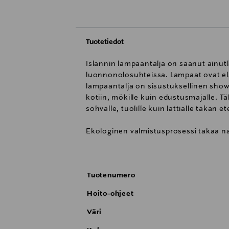
Tuotetiedot
Islannin lampaantalja on saanut ainutl
luonnonolosuhteissa. Lampaat ovat el
lampaantalja on sisustuksellinen show 
kotiin, mökille kuin edustusmajalle. Täll
sohvalle, tuolille kuin lattialle takan e
Ekologinen valmistusprosessi takaa na
keinotekoisia värejä tai negatiivista kr
Koko noin: 110×70 cm
Tuotenumero
Karvan pituus noin: 10cm
Hoito-ohjeet
Väri