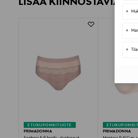
LISÄÄ KIINNOSTAVIA TU
+
Muk
+
Mar
+
Til
ETUKUPONKITUOTE
ETUKUPONKI
PRIMADONNA
PRIMADONNA