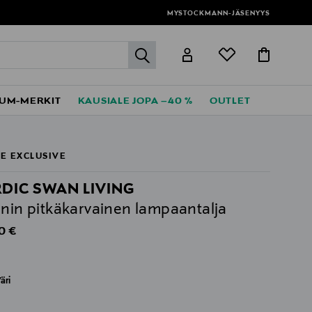
MYSTOCKMANN-JÄSENYYS
label.header.go
UM-MERKIT
KAUSIALE JOPA –40 %
OUTLET
E EXCLUSIVE
DIC SWAN LIVING
nnin pitkäkarvainen lampaantalja
al Price
0 €
äri