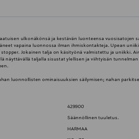
aatuisen ulkonäkönsä ja kestävän luonteensa vuosisatojen saa
äneet vapaina luonnossa ilman ihmiskontakteja. Upean uniiki
stopper. Jokainen talja on käsityönä valmistettu ja uniikki. Ai
ä näyttävällä taljalla sisustat ylellisen ja viihtyisän tunnelman t
teen.
han luonnollisten ominaisuuksien säilymisen; nahan parkitse
omia.
429900
Säännöllinen tuuletus.
HARMAA