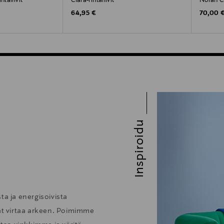
ntaliivit
Clara-rintaliivit
Norah Chi
Original Price
Original
64,95 €
70,00 
Inspiroidu
ta ja energisoivista
vat virtaa arkeen. Poimimme