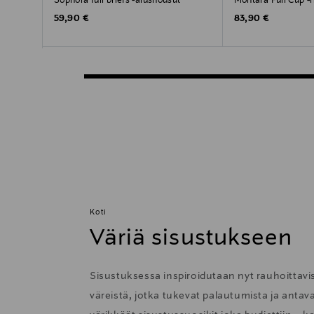
Sophora full briefs -alushousut
Montara Full Cup -ri
Original Price
Original Price
59,90 €
83,90 €
Koti
Väriä sisustukseen
Sisustuksessa inspiroidutaan nyt rauhoittavis
väreistä, jotka tukevat palautumista ja anta