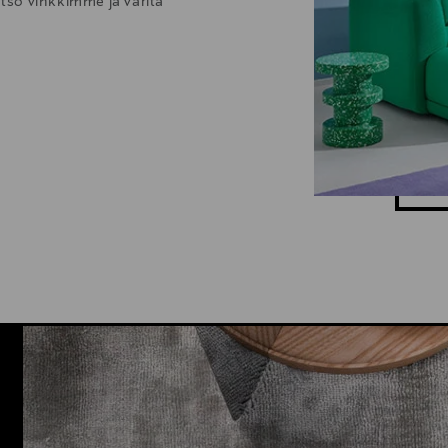
atso vinkkimme ja väritä