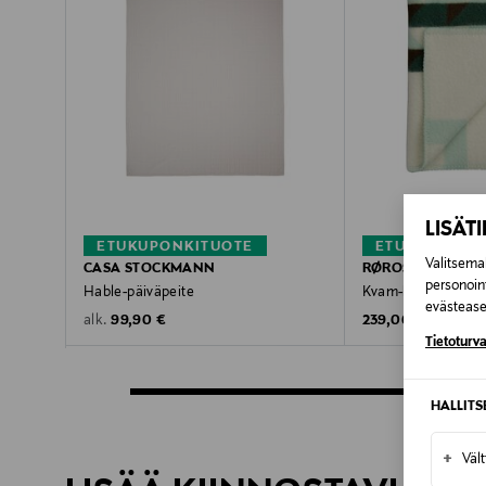
LISÄT
ETUKUPONKITUOTE
ETUKUPONKI
Valitsemal
CASA STOCKMANN
RØROS TWEED
personoin
Hable-päiväpeite
Kvam-huopa 135 x 
evästeaset
Original Price
Original Price
99,90 €
239,00 €
alk.
Tietoturva
HALLIT
+
Väl