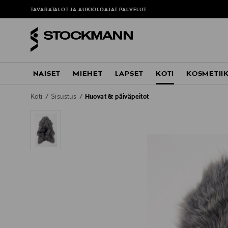
TAVARATALOT JA AUKIOLOAJAT
PALVELUT
NAISET
MIEHET
LAPSET
KOTI
KOSMETII
Koti
Sisustus
Huovat & päiväpeitot