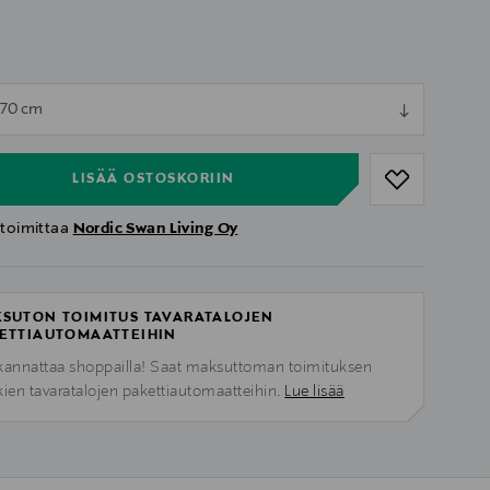
ull
x 70 cm
ull
LISÄÄ OSTOSKORIIN
 toimittaa
Nordic Swan Living Oy
SUTON TOIMITUS TAVARATALOJEN
ETTIAUTOMAATTEIHIN
kannattaa shoppailla! Saat maksuttoman toimituksen
kien tavaratalojen pakettiautomaatteihin.
Lue lisää