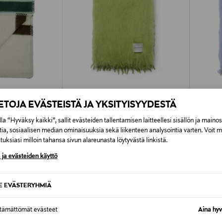
IETOJA EVÄSTEISTÄ JA YKSITYISYYDESTÄ
TUOTE
ALE –32%
ALE 
la “Hyväksy kaikki”, sallit evästeiden tallentamisen laitteellesi sisällön ja maino
BALMUIR
BALMU
tia, sosiaalisen median ominaisuuksia sekä liikenteen analysointia varten. Voit 
200 cm
Aurora-mohairhuopa
Aurora-
uksiasi milloin tahansa sivun alareunasta löytyvästä linkistä.
Discounted Price
Discoun
Original Price
335,00 €
335,00
490,00 €
 ja evästeiden käyttö
SE EVÄSTERYHMIÄ
ttämättömät evästeet
Aina hyv