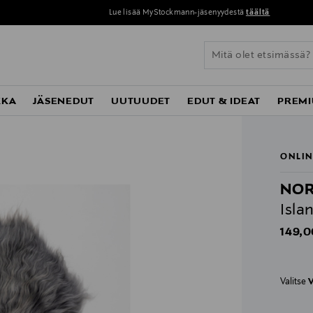
Lue lisää MyStockmann-jäsenyydestä
täältä
KKA
JÄSENEDUT
UUTUUDET
EDUT & IDEAT
PREMI
ONLIN
NOR
Isla
Origin
149,0
Valitse
V