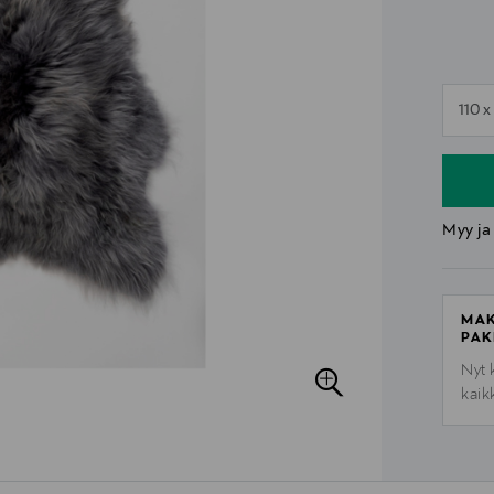
n
110 
n
Myy ja
MAK
PAK
Nyt 
kaik