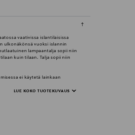
tossa vaativissa islantilaisissa
n ulkonäkönsä vuoksi islannin
nutlaatuinen lampaantalja sopii niin
ilaan kuin tilaan. Talja sopii niin
misessa ei käytetä lainkaan
LUE KOKO TUOTEKUVAUS