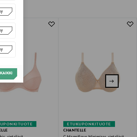
sy
sy
sy
KAIKKI
KUPONKITUOTE
ETUKUPONKITUOTE
ELLE
CHANTELLE