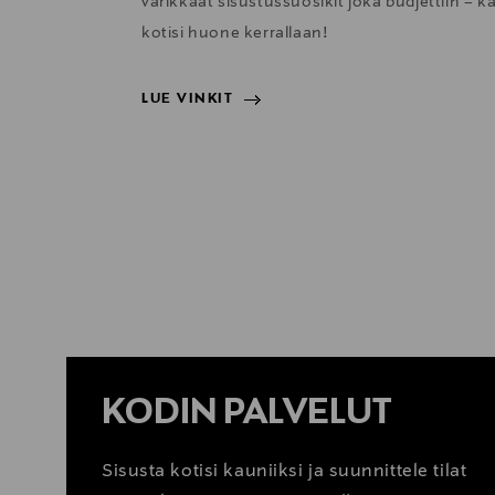
värikkäät sisustussuosikit joka budjettiin – k
kotisi huone kerrallaan!
LUE VINKIT
LUE VINKIT
KODIN PALVELUT
Sisusta kotisi kauniiksi ja suunnittele tilat