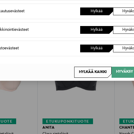
OTTEITA
autusevästeet
Hylkää
Hyväk
kkinointievästeet
Hylkää
Hyväk
astoevästeet
Hylkää
Hyväk
HYVÄKSY 
HYLKÄÄ KAIKKI
TUOTE
ETUKUPONKITUOTE
ETU
ANITA
CHANT