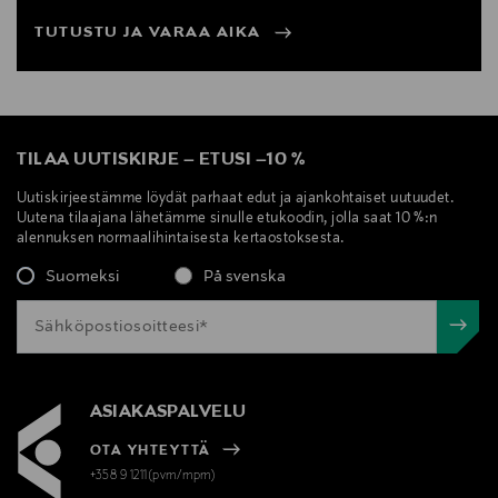
TUTUSTU JA VARAA AIKA
TILAA UUTISKIRJE
–
ETUSI
–
10 %
Uutiskirjeestämme löydät parhaat edut ja ajankohtaiset uutuudet.
Uutena tilaajana lähetämme sinulle etukoodin, jolla saat 10 %:n
alennuksen normaalihintaisesta kertaostoksesta.
Suomeksi
På svenska
ASIAKASPALVELU
OTA YHTEYTTÄ
+358 9 1211(pvm/mpm)