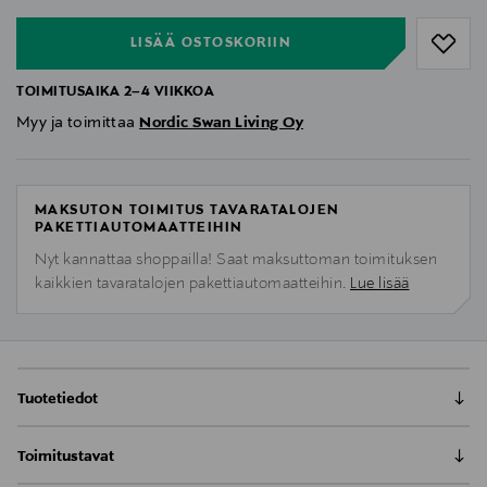
LISÄÄ OSTOSKORIIN
TOIMITUSAIKA 2–4 VIIKKOA
Myy ja toimittaa
Nordic Swan Living Oy
MAKSUTON TOIMITUS TAVARATALOJEN
PAKETTIAUTOMAATTEIHIN
Nyt kannattaa shoppailla! Saat maksuttoman toimituksen
kaikkien tavaratalojen pakettiautomaatteihin.
Lue lisää
Tuotetiedot
Moderni Syli-säkkituolisetti kutsuu rentoutumaan ja
Toimitustavat
on oiva paikka mukavaan oleskeluun. Nordic Swan
Livingin säkkituolisetillä voit sisustaa terassin,