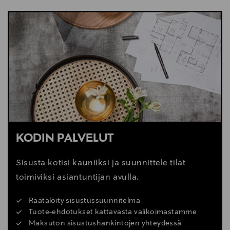
NÄYTÄ VÄHEMMÄN
KATSO SISUSTUSVINKIT
KODIN PALVELUT
Sisusta kotisi kauniiksi ja suunnittele tilat
toimiviksi asiantuntijan avulla.
Räätälöity sisustussuunnitelma
Tuote-ehdotukset kattavasta valikoimastamme
Maksuton sisustushankintojen yhteydessä