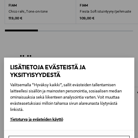
Pesulämpötila
tuotteet erikseen ostettuina.
FIAM
FIAM
40 °C
Chico rahi, Tone-on-tone
Fiesta Soft istuintyyny/pehmuste
Original Price
Original Price
119,00 €
109,00 €
Väri
VAALEANHARMAA
Avainsanat
LISÄÄ KIINNOSTAVIA
Säkkituoli, lattiatyyny, ulkokalusteet, säänkestävä
LISÄTIETOJA EVÄSTEISTÄ JA
TUOTTEITA
YKSITYISYYDESTÄ
Valitsemalla “Hyväksy kaikki”, sallit evästeiden tallentamisen
laitteellesi sisällön ja mainosten personointia, sosiaalisen median
ONLINE EXCLUSIVE
ONLINE EXCLUSIVE
ominaisuuksia sekä liikenteen analysointia varten. Voit muuttaa
evästeasetuksiasi milloin tahansa sivun alareunasta löytyvästä
linkistä.
Tietoturva ja evästeiden käyttö