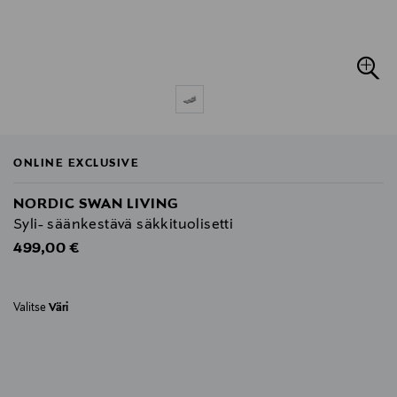
ONLINE EXCLUSIVE
NORDIC SWAN LIVING
Syli- säänkestävä säkkituolisetti
Original Price
499,00 €
Valitse
Väri
null
null