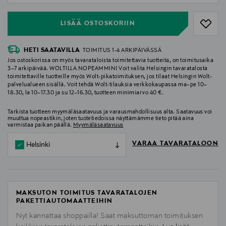
LISÄÄ OSTOSKORIIN
HETI SAATAVILLA
TOIMITUS 1-4 ARKIPÄIVÄSSÄ
Jos ostoskorissa on myös tavarataloista toimitettavia tuotteita, on toimitusaika
3–7 arkipäivää. WOLTILLA NOPEAMMIN! Voit valita Helsingin tavaratalosta
toimitettaville tuotteille myös Wolt-pikatoimituksen, jos tilaat Helsingin Wolt-
palvelualueen sisällä. Voit tehdä Wolt-tilauksia verkkokaupassa ma–pe 10–
18.30, la 10–17.30 ja su 12–16.30, tuotteen minimiarvo 40 €.
Tarkista tuotteen myymäläsaatavuus ja varausmahdollisuus alta. Saatavuus voi
muuttua nopeastikin, joten tuotetiedoissa näyttämämme tieto pitää aina
varmistaa paikan päällä.
Myymäläsaatavuus
VARAA TAVARATALOON
Helsinki
MAKSUTON TOIMITUS TAVARATALOJEN
PAKETTIAUTOMAATTEIHIN
Nyt kannattaa shoppailla! Saat maksuttoman toimituksen