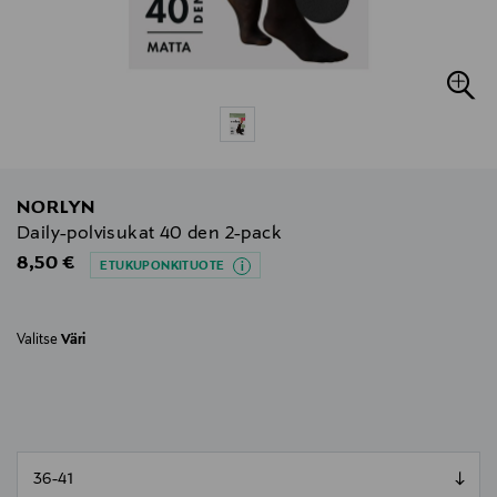
NORLYN
Daily-polvisukat 40 den 2-pack
Original Price
8,50 €
ETUKUPONKITUOTE
Valitse
Väri
null
null