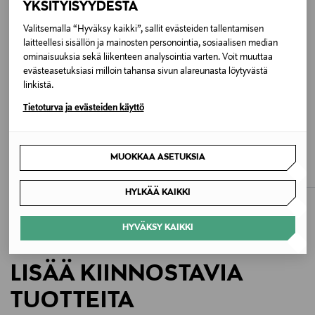
YKSITYISYYDESTÄ
Konepesu 40°C. Ei rumpukuivausta, silitystä,
kuivapesua tai valkaisua. Pese vain samansävyisten
Valitsemalla “Hyväksy kaikki”, sallit evästeiden tallentamisen
kanssa.
laitteellesi sisällön ja mainosten personointia, sosiaalisen median
ominaisuuksia sekä liikenteen analysointia varten. Voit muuttaa
evästeasetuksiasi milloin tahansa sivun alareunasta löytyvästä
Väri
linkistä.
1210 BLACK
Tietoturva ja evästeiden käyttö
ETUKUPONKITUOTE
ETUKUPONKITUOTE
Koko
NORLYN
FALKE
36-41
MUOKKAA ASETUKSIA
Comfy -polvisukat 20 den, 2-pack
Seidenglatt 40 den -polvisukat
Original Price
Original Price
9,50 €
18,50 €
Valmistusmaa
HYLKÄÄ KAIKKI
Turkki
HYVÄKSY KAIKKI
Valmistajan tuotenumero
LISÄÄ KIINNOSTAVIA
A41643
TUOTTEITA
Valmistaja