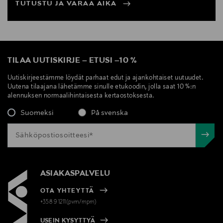
TUTUSTU JA VARAA AIKA
TILAA UUTISKIRJE
–
ETUSI
–
10 %
Uutiskirjeestämme löydät parhaat edut ja ajankohtaiset uutuudet.
Uutena tilaajana lähetämme sinulle etukoodin, jolla saat 10 %:n
alennuksen normaalihintaisesta kertaostoksesta.
Suomeksi
På svenska
ASIAKASPALVELU
OTA YHTEYTTÄ
+358 9 1211(pvm/mpm)
USEIN KYSYTTYÄ