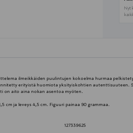
Nyt 
kaik
ittelema ilmeikkäiden puulintujen kokoelma hurmaa pelkistetyl
iinnitetty erityistä huomiota yksityiskohtien autenttisuuteen. 
tti on aito aina nokan asentoa myöten.
1,5 cm ja leveys 4,5 cm. Figuuri painaa 90 grammaa.
127339625