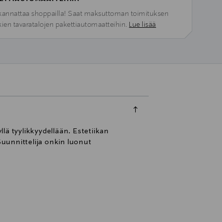
kannattaa shoppailla! Saat maksuttoman toimituksen
kien tavaratalojen pakettiautomaatteihin.
Lue lisää
lä tyylikkyydellään. Estetiikan
Suunnittelija onkin luonut