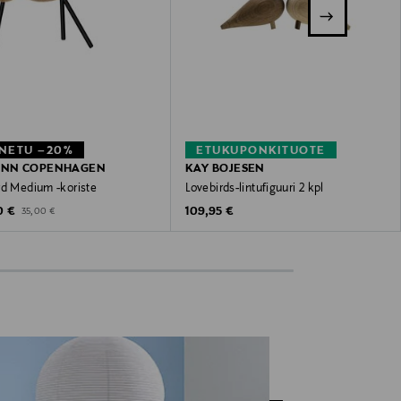
NETU –20%
ETUKUPONKITUOTE
NN COPENHAGEN
KAY BOJESEN
rd Medium -koriste
Lovebirds-lintufiguuri 2 kpl
unted Price
Original Price
Original Price
0 €
109,95 €
35,00 €