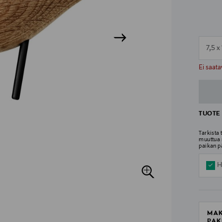
7,5 x
n
n
Ei saata
TUOTE 
Tarkista
muuttua 
paikan p
H
MAK
PAK