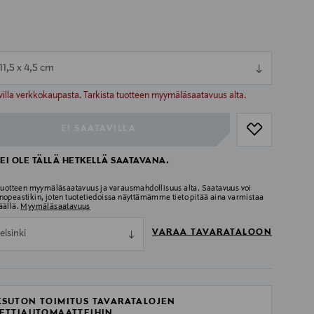
 11,5 x 4,5 cm
ull
ull
villa verkkokaupasta. Tarkista tuotteen myymäläsaatavuus alta.
EI SAATAVILLA
EI OLE TÄLLÄ HETKELLÄ SAATAVANA.
 tuotteen myymäläsaatavuus ja varausmahdollisuus alta. Saatavuus voi
nopeastikin, joten tuotetiedoissa näyttämämme tieto pitää aina varmistaa
äällä.
Myymäläsaatavuus
VARAA TAVARATALOON
elsinki
SUTON TOIMITUS TAVARATALOJEN
ETTIAUTOMAATTEIHIN