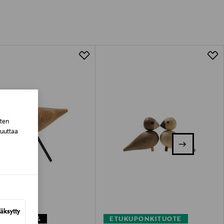
tuotteen koosta riippuen
lla valittuun osoitteeseen.
sten
muuttaa
äksytty
NETU –20%
ETUKUPONKITUOTE