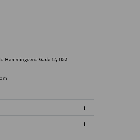
s Hemmingsens Gade 12, 1153
com
luessa tuotteen vastaanottamisesta.