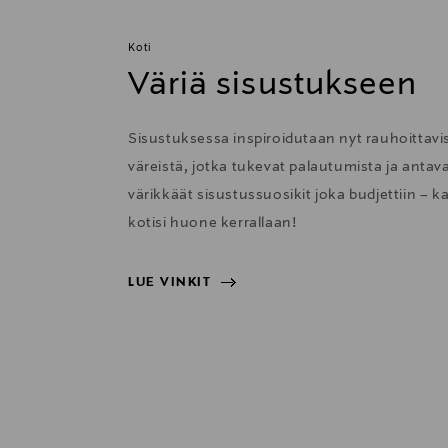
Koti
Väriä sisustukseen
Sisustuksessa inspiroidutaan nyt rauhoittavis
väreistä, jotka tukevat palautumista ja anta
värikkäät sisustussuosikit joka budjettiin – k
kotisi huone kerrallaan!
LUE VINKIT