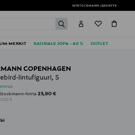
MYSTOCKMANN-JÄSENYYS
label.header.go
UM-MERKIT
KAUSIALE JOPA –40 %
OUTLET
RMANN COPENHAGEN
ebird-lintufiguuri, S
lennus
Discounted Price
23,90 €
Stockmann-hinta
riginal Price
30,00 €
äri