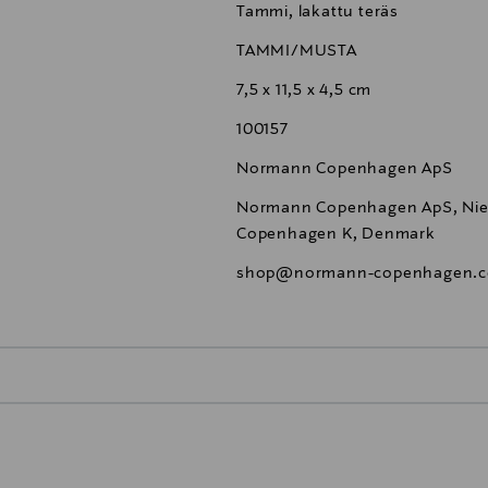
Tammi, lakattu teräs
TAMMI/MUSTA
7,5 x 11,5 x 4,5 cm
100157
Normann Copenhagen ApS
Normann Copenhagen ApS, Niel
Copenhagen K, Denmark
shop@normann-copenhagen.
0,00 €
inen tilaukseesi. Voit palauttaa tilaamasi tuotteen 30 vuorokauden ku
0,00 € – 4,90 €