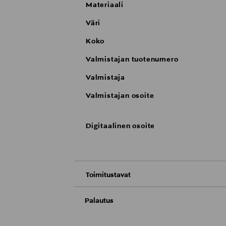
Materiaali
Väri
Koko
Valmistajan tuotenumero
Valmistaja
Valmistajan osoite
Digitaalinen osoite
Toimitustavat
Nouto tavaratalosta
Palautus
Meille on hyvin tärkeää, että olet tyytyvä
Toimitus automaattiin tai noutopisteeseen