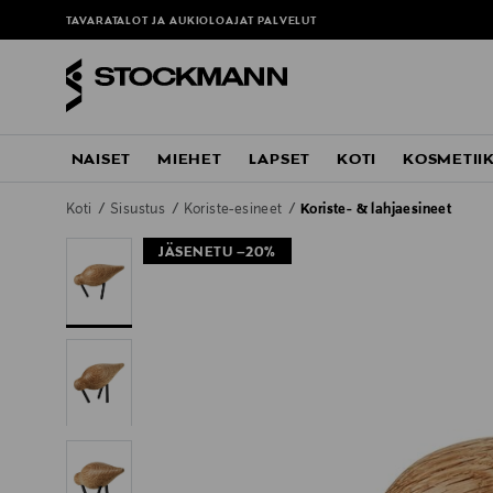
TAVARATALOT JA AUKIOLOAJAT
PALVELUT
NAISET
MIEHET
LAPSET
KOTI
KOSMETII
Koti
Sisustus
Koriste-esineet
Koriste- & lahjaesineet
JÄSENETU –20%