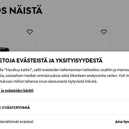
rvitse ilmoittaa palautuksesta etukäteen.
ÖS NÄISTÄ
7,90 €–50,00 € kuljetusyhtiöstä ja 
Alk. 6,90 €, kun toimitus on saatavi
IETOJA EVÄSTEISTÄ JA YKSITYISYYDESTÄ
la “Hyväksy kaikki”, sallit evästeiden tallentamisen laitteellesi sisällön ja maino
tia, sosiaalisen median ominaisuuksia sekä liikenteen analysointia varten. Voit 
uksiasi milloin tahansa sivun alareunasta löytyvästä linkistä.
 ja evästeiden käyttö
SE EVÄSTERYHMIÄ
ttämättömät evästeet
Aina hyv
TUOTE
ETUKUPONKITUOTE
JÄSE