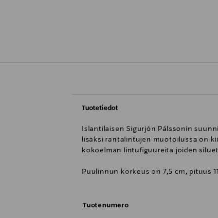
Tuotetiedot
Islantilaisen Sigurjón Pálssonin suunn
lisäksi rantalintujen muotoilussa on k
kokoelman lintufiguureita joiden silue
Puulinnun korkeus on 7,5 cm, pituus 1
Tuotenumero