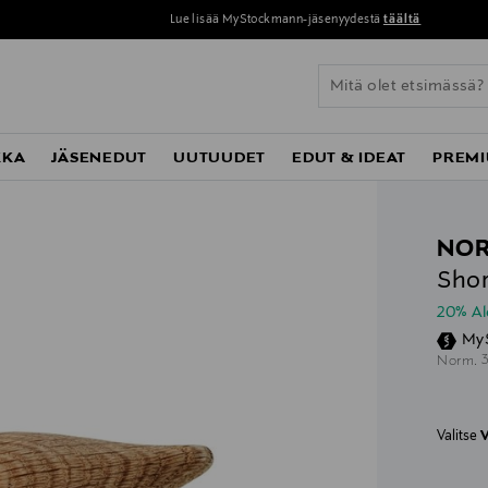
Lue lisää MyStockmann-jäsenyydestä
täältä
KKA
JÄSENEDUT
UUTUUDET
EDUT & IDEAT
PREMI
NO
Shor
20% A
My
O
Norm.
Valitse
V