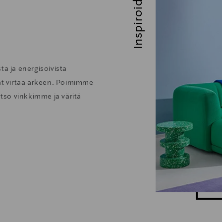
Inspiroidu
ta ja energisoivista
vat virtaa arkeen. Poimimme
atso vinkkimme ja väritä