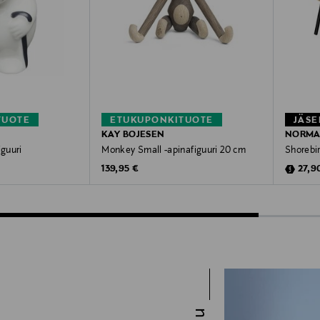
TUOTE
ETUKUPONKITUOTE
JÄSE
KAY BOJESEN
NORMA
guuri
Monkey Small -apinafiguuri 20 cm
Shorebi
Original Price
Disco
139,95 €
27,9