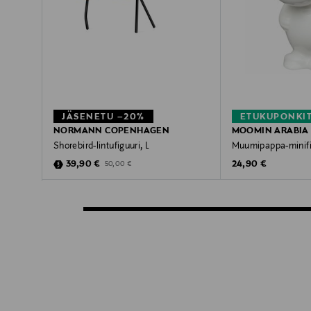
JÄSENETU –20%
ETUKUPONKI
NORMANN COPENHAGEN
MOOMIN ARABIA
Shorebird-lintufiguuri, L
Muumipappa-minifi
Discounted Price
Original Price
Original Price
39,90 €
24,90 €
50,00 €