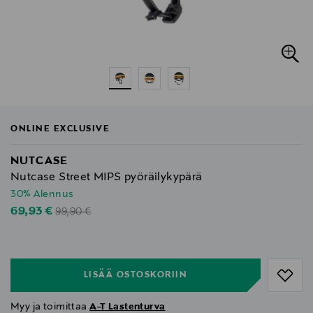
ONLINE EXCLUSIVE
NUTCASE
Nutcase Street MIPS pyöräilykypärä
30% Alennus
Original Price
Discounted Price
69,93 €
99,90 €
null
null
LISÄÄ OSTOSKORIIN
Myy ja toimittaa
A-T Lastenturva