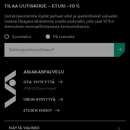
TILAA UUTISKIRJE
–
ETUSI
–
10 %
Uutiskirjeestämme löydät parhaat edut ja ajankohtaiset uutuudet.
Uutena tilaajana lähetämme sinulle etukoodin, jolla saat 10 %:n
alennuksen normaalihintaisesta kertaostoksesta.
Suomeksi
På svenska
ASIAKASPALVELU
OTA YHTEYTTÄ
+358 9 1211(pvm/mpm)
USEIN KYSYTTYÄ
ETUJEN EHDOT
NÄYTÄ VALIKKO