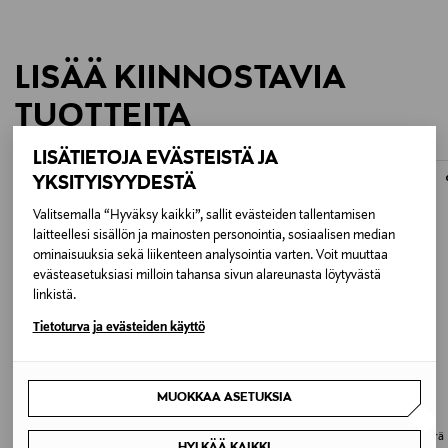
LISÄÄ KIINNOSTAVIA
TUOTTEITA
LISÄTIETOJA EVÄSTEISTÄ JA
ONLINE EXCLUSIVE
ONLINE EXCLUSIVE
YKSITYISYYDESTÄ
Valitsemalla “Hyväksy kaikki”, sallit evästeiden tallentamisen
laitteellesi sisällön ja mainosten personointia, sosiaalisen median
ominaisuuksia sekä liikenteen analysointia varten. Voit muuttaa
evästeasetuksiasi milloin tahansa sivun alareunasta löytyvästä
linkistä.
Tietoturva ja evästeiden käyttö
ALE –30%
ALE –30%
MUOKKAA ASETUKSIA
NUTCASE
NUTCASE
Nutcase Street Nutty pyöräilykypärä
Nutcase Street MIPS pyöräilykypärä