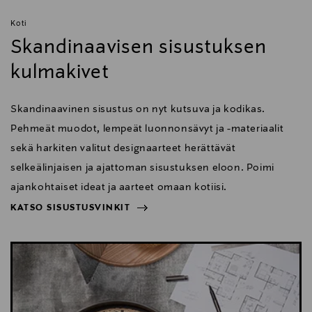
Koti
Skandinaavisen sisustuksen
kulmakivet
Skandinaavinen sisustus on nyt kutsuva ja kodikas.
Pehmeät muodot, lempeät luonnonsävyt ja -materiaalit
sekä harkiten valitut designaarteet herättävät
selkeälinjaisen ja ajattoman sisustuksen eloon. Poimi
ajankohtaiset ideat ja aarteet omaan kotiisi.
KATSO SISUSTUSVINKIT
NÄYTÄ VÄHEMMÄN
KATSO SISUSTUSVINKIT