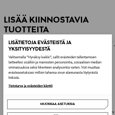
polkupyöräilijöille, rullalautailijoille ja rullaluistelijoille!
Lisätietoja:
LISÄÄ KIINNOSTAVIA
Koko: 56 - 60 cm
TUOTTEITA
LISÄTIETOJA EVÄSTEISTÄ JA
ONLINE EXCLUSIVE
ONLINE EXCLUSIVE
YKSITYISYYDESTÄ
Valitsemalla “Hyväksy kaikki”, sallit evästeiden tallentamisen
laitteellesi sisällön ja mainosten personointia, sosiaalisen median
ominaisuuksia sekä liikenteen analysointia varten. Voit muuttaa
evästeasetuksiasi milloin tahansa sivun alareunasta löytyvästä
linkistä.
Tietoturva ja evästeiden käyttö
ALE –30%
MUOKKAA ASETUKSIA
SCOOT & RIDE
NUTCASE
Scoot & Ride pyöräilykypärä
Nutcase Street MIPS pyöräilykypärä