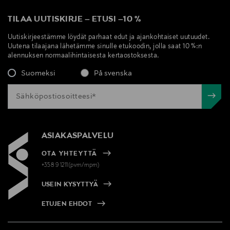
TILAA UUTISKIRJE
–
ETUSI
–
10 %
Uutiskirjeestämme löydät parhaat edut ja ajankohtaiset uutuudet.
Uutena tilaajana lähetämme sinulle etukoodin, jolla saat 10 %:n
alennuksen normaalihintaisesta kertaostoksesta.
Suomeksi
På svenska
ASIAKASPALVELU
OTA YHTEYTTÄ
+358 9 1211(pvm/mpm)
USEIN KYSYTTYÄ
ETUJEN EHDOT