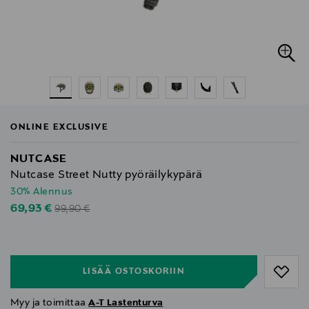
ONLINE EXCLUSIVE
NUTCASE
Nutcase Street Nutty pyöräilykypärä
30% Alennus
Original Price
Discounted Price
69,93 €
99,90 €
null
null
LISÄÄ OSTOSKORIIN
Myy ja toimittaa
A-T Lastenturva