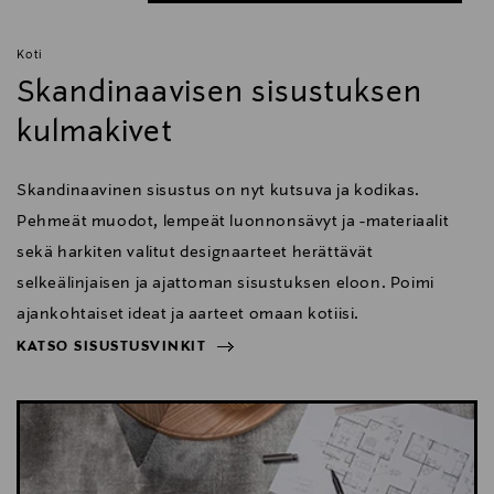
Koti
Skandinaavisen sisustuksen
kulmakivet
Skandinaavinen sisustus on nyt kutsuva ja kodikas.
Pehmeät muodot, lempeät luonnonsävyt ja -materiaalit
sekä harkiten valitut designaarteet herättävät
selkeälinjaisen ja ajattoman sisustuksen eloon. Poimi
ajankohtaiset ideat ja aarteet omaan kotiisi.
KATSO SISUSTUSVINKIT
NÄYTÄ VÄHEMMÄN
KATSO SISUSTUSVINKIT