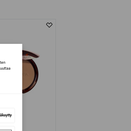
tuotteen koosta riippuen
lla valittuun osoitteeseen.
sten
muuttaa
äksytty
AIN