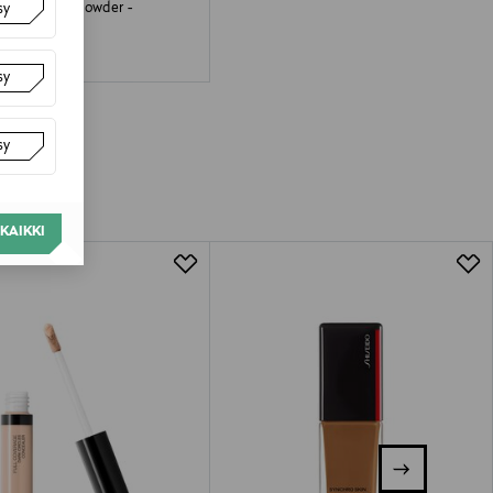
ta Bronzing Powder -
sy
uuteri 10 g
 Price
sy
sy
KAIKKI