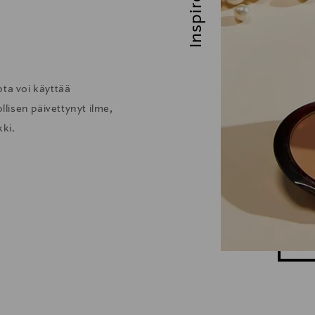
Inspiroidu
ä
ota voi käyttää
llisen päivettynyt ilme,
kki.