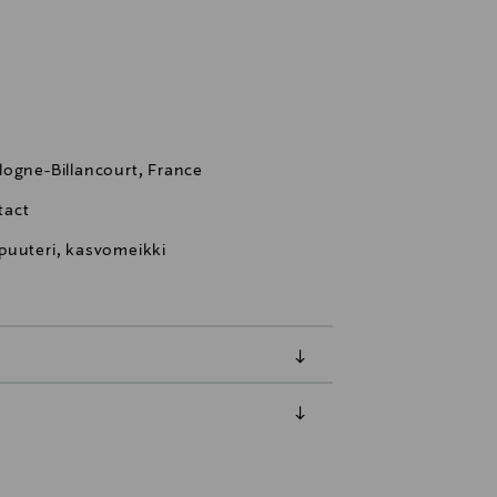
logne-Billancourt, France
tact
puuteri, kasvomeikki
luessa tuotteen vastaanottamisesta.
van tuotteen sinetin tulee olla ehjä.