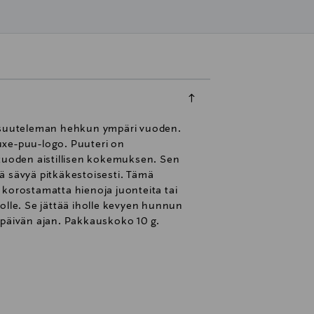
on suuteleman hehkun ympäri vuoden.
uxe-puu-logo. Puuteri on
, tuoden aistillisen kokemuksen. Sen
ä sävyä pitkäkestoisesti. Tämä
, korostamatta hienoja juonteita tai
holle. Se jättää iholle kevyen hunnun
 päivän ajan. Pakkauskoko 10 g.