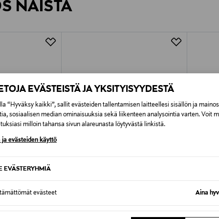
ÖS NÄISTÄ
7,90 €–50,00 € kuljetusyhtiöstä ja 
Alk. 6,90 €, kun toimitus on saatavi
IETOJA EVÄSTEISTÄ JA YKSITYISYYDESTÄ
la “Hyväksy kaikki”, sallit evästeiden tallentamisen laitteellesi sisällön ja maino
tia, sosiaalisen median ominaisuuksia sekä liikenteen analysointia varten. Voit 
uksiasi milloin tahansa sivun alareunasta löytyvästä linkistä.
 ja evästeiden käyttö
SE EVÄSTERYHMIÄ
ttämättömät evästeet
Aina hyv
GUERLAIN
GUERL