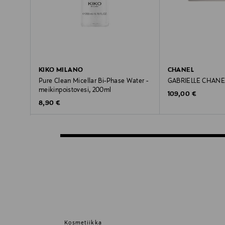
KIKO MILANO
CHANEL
Pure Clean Micellar Bi-Phase Water -
GABRIELLE CHANE
meikinpoistovesi, 200ml
Original Price
109,00 €
Original Price
8,90 €
Kosmetiikka