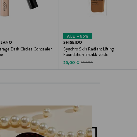
ALE –63%
ILANO
SHISEIDO
erage Dark Circles Concealer
Synchro Skin Radiant Lifting
ne
Foundation -meikkivoide
 Price
Discounted Price
Original Price
25,00 €
66,90 €