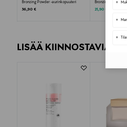
+
Bronzing Powder -aurinkopuuteri
Bronzing Powder -a
Muk
Original Price
Discounted Price
Original Price
36,90 €
21,90 €
58,00 €
+
Mar
+
Til
LISÄÄ KIINNOSTAVIA TU