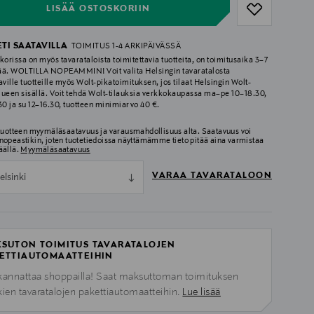
LISÄÄ OSTOSKORIIN
ETI SAATAVILLA
TOIMITUS 1-4 ARKIPÄIVÄSSÄ
korissa on myös tavarataloista toimitettavia tuotteita, on toimitusaika 3–7
ää. WOLTILLA NOPEAMMIN! Voit valita Helsingin tavaratalosta
aville tuotteille myös Wolt-pikatoimituksen, jos tilaat Helsingin Wolt-
lueen sisällä. Voit tehdä Wolt-tilauksia verkkokaupassa ma–pe 10–18.30,
.30 ja su 12–16.30, tuotteen minimiarvo 40 €.
 tuotteen myymäläsaatavuus ja varausmahdollisuus alta. Saatavuus voi
nopeastikin, joten tuotetiedoissa näyttämämme tieto pitää aina varmistaa
äällä.
Myymäläsaatavuus
VARAA TAVARATALOON
elsinki
SUTON TOIMITUS TAVARATALOJEN
ETTIAUTOMAATTEIHIN
kannattaa shoppailla! Saat maksuttoman toimituksen
kien tavaratalojen pakettiautomaatteihin.
Lue lisää