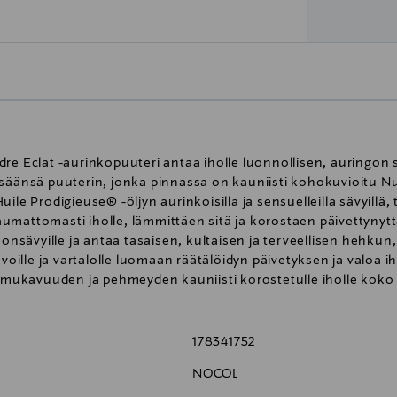
dre Eclat -aurinkopuuteri antaa iholle luonnollisen, auring
isäänsä puuterin, jonka pinnassa on kauniisti kohokuvioitu N
ile Prodigieuse® -öljyn aurinkoisilla ja sensuelleilla sävyillä
umattomasti iholle, lämmittäen sitä ja korostaen päivettynytt
honsävyille ja antaa tasaisen, kultaisen ja terveellisen hehkun
svoille ja vartalolle luomaan räätälöidyn päivetyksen ja valoa i
en mukavuuden ja pehmeyden kauniisti korostetulle iholle koko
178341752
NOCOL