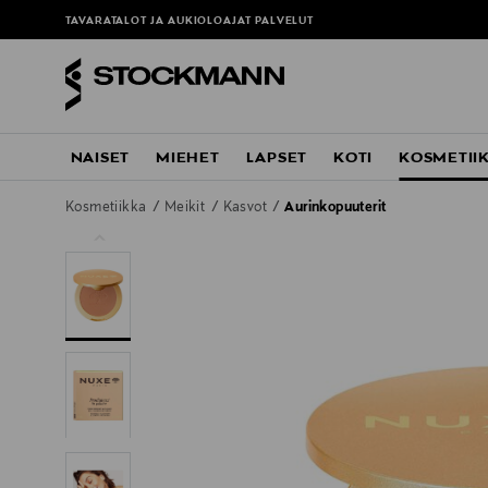
TAVARATALOT JA AUKIOLOAJAT
PALVELUT
NAISET
MIEHET
LAPSET
KOTI
KOSMETII
Kosmetiikka
Meikit
Kasvot
Aurinkopuuterit