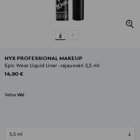
NYX PROFESSIONAL MAKEUP
Epic Wear Liquid Liner -rajausväri 3,5 ml
Original Price
14,90 €
Valitse
Väri
null
null