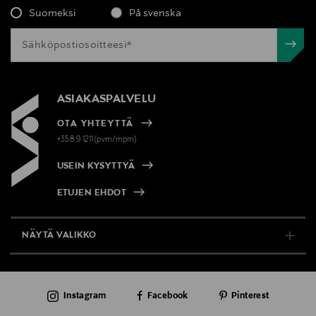
Suomeksi
På svenska
ASIAKASPALVELU
OTA YHTEYTTÄ
+358 9 1211(pvm/mpm)
USEIN KYSYTTYÄ
ETUJEN EHDOT
NÄYTÄ VALIKKO
TUKI & INFO
Instagram
Facebook
Pinterest
AJANKOHTAISTA