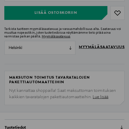
LISÄÄ OSTOSKORIIN
Tarkista tuotteen myymäläsaatavuus ja varausmahdollisuus alta. Saatavuus voi
muuttua nopeastikin, joten tuotetiedoissa näyttämämme tieto pitää aina
varmistaa paikan päällä.
Myymäläsaatavuus
MYYMÄLÄSAATAVUUS
Helsinki
MAKSUTON TOIMITUS TAVARATALOJEN
PAKETTIAUTOMAATTEIHIN
Nyt kannattaa shoppailla! Saat maksuttoman toimituksen
kaikkien tavaratalojen pakettiautomaatteihin.
Lue lisää
Tuotetiedot