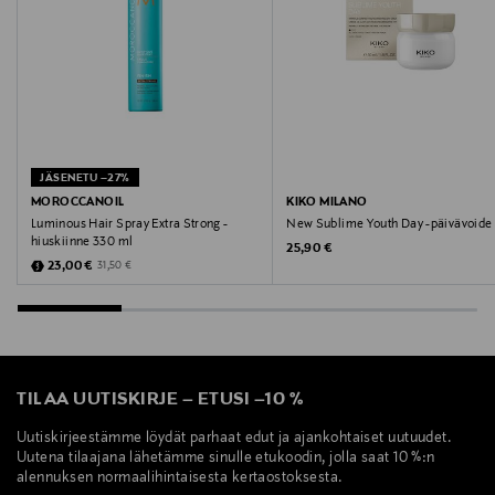
JÄSENETU –27%
MOROCCANOIL
KIKO MILANO
Luminous Hair Spray Extra Strong -
New Sublime Youth Day -päivävoide
hiuskiinne 330 ml
Original Price
25,90 €
Discounted Price
Original Price
23,00 €
31,50 €
TILAA UUTISKIRJE
–
ETUSI
–
10 %
Uutiskirjeestämme löydät parhaat edut ja ajankohtaiset uutuudet.
Uutena tilaajana lähetämme sinulle etukoodin, jolla saat 10 %:n
alennuksen normaalihintaisesta kertaostoksesta.