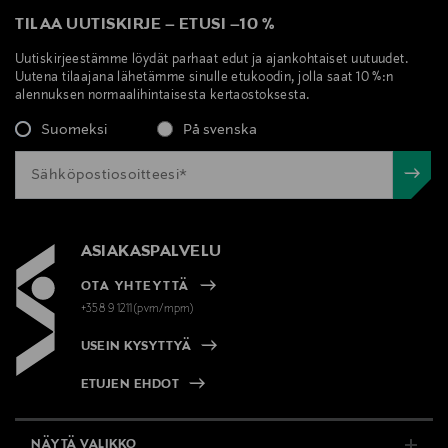
TILAA UUTISKIRJE
–
ETUSI
–
10 %
Uutiskirjeestämme löydät parhaat edut ja ajankohtaiset uutuudet.
Uutena tilaajana lähetämme sinulle etukoodin, jolla saat 10 %:n
alennuksen normaalihintaisesta kertaostoksesta.
Suomeksi
På svenska
ASIAKASPALVELU
OTA YHTEYTTÄ
+358 9 1211(pvm/mpm)
USEIN KYSYTTYÄ
ETUJEN EHDOT
NÄYTÄ VALIKKO