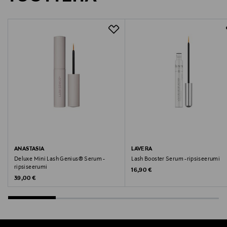
neuvonta@loreal.com
ANASTASIA
LAVERA
Deluxe Mini Lash Genius® Serum -
Lash Booster Serum -ripsiseerumi
ripsiseerumi
Original Price
16,90 €
Original Price
39,00 €