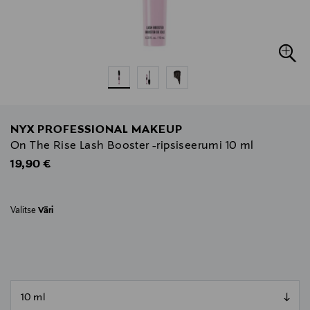
NYX PROFESSIONAL MAKEUP
On The Rise Lash Booster -ripsiseerumi 10 ml
Original Price
19,90 €
Valitse
Väri
null
null