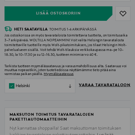
LISÄÄ OSTOSKORIIN
HETI SAATAVILLA
TOIMITUS 1-4 ARKIPÄIVÄSSÄ
Jos ostoskorissa on myös tavarataloista toimitettavia tuotteita, on toimitusaika
3–7 arkipäivää. WOLTILLA NOPEAMMIN! Voit valita Helsingin tavaratalosta
toimitettaville tuotteille myös Wolt-pikatoimituksen, jos tilaat Helsingin Wolt-
palvelualueen sisällä. Voit tehdä Wolt-tilauksia verkkokaupassa ma–pe 10–
18.30, la 10–17.30 ja su 12–16.30, tuotteen minimiarvo 40 €.
Tarkista tuotteen myymäläsaatavuus ja varausmahdollisuus alta. Saatavuus voi
muuttua nopeastikin, joten tuotetiedoissa näyttämämme tieto pitää aina
varmistaa paikan päällä.
Myymäläsaatavuus
VARAA TAVARATALOON
Helsinki
MAKSUTON TOIMITUS TAVARATALOJEN
PAKETTIAUTOMAATTEIHIN
Nyt kannattaa shoppailla! Saat maksuttoman toimituksen