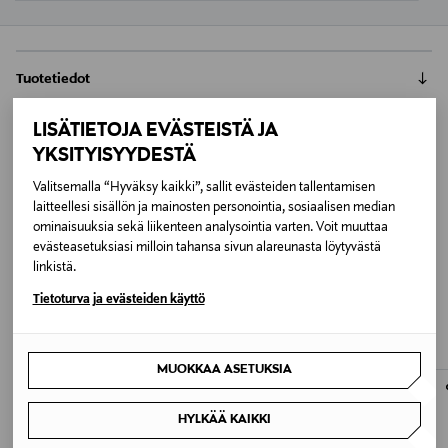
Tuotetiedot
O.P.I.:n uusi kesäkokoelma, Trip to the Brite Side,
LISÄTIETOJA EVÄSTEISTÄ JA
Toimitustavat
kutsuu sinut värikkäälle ja energiselle matkalle. Tämä
YKSITYISYYDESTÄ
minikynsilakkasetti sisältää neljä O.P.I.:n alkuperäistä
Nouto tavaratalosta
Nail Lacquer -lakkaa, joista jokainen pullo on 3,75 ml.
Palautus
Valitsemalla “Hyväksy kaikki”, sallit evästeiden tallentamisen
0,00 €
Lakkojen kirkkaat ja eloisat sävyt nostavat mielialaa ja
laitteellesi sisällön ja mainosten personointia, sosiaalisen median
Meille on hyvin tärkeää, että olet tyytyväinen tilaukseesi. Voit
tuovat kynsiin kestävän kiillon. O.P.I. Nail Lacquer -
ominaisuuksia sekä liikenteen analysointia varten. Voit muuttaa
Toimitus automaattiin tai noutopisteeseen
palauttaa tilaamasi tuotteen 30 vuorokauden kuluessa
koostumus peittää täydellisesti ja antaa kynsille upean
evästeasetuksiasi milloin tahansa sivun alareunasta löytyvästä
LUE KOKO TUOTEKUVAUS
0,00 € – 4,90 €
tuotteen vastaanottamisesta. Kosmetiikka- ja
hehkun, kestäen jopa 7 päivää. Se on täydellinen
linkistä.
SAATTAISIT TYKÄTÄ MYÖS
luontaistuotepakkaukset tulee palauttaa avaamattomissa
valinta kynsiin, jotka kaipaavat piristystä ja
Kotiinkuljetus
Tuotenumero
Tietoturva ja evästeiden käyttö
alkuperäispakkauksissaan ja palautettavan tuotteen sinetin
pitkäkestoista kauneutta. Tämä settii on ihanteellinen
7,90 €–50,00 € kuljetusyhtiöstä ja tuotteen koosta riippuen
NÄISTÄ
178021210
tulee olla ehjä. Avattua tuotetta ei voi palauttaa.
lahjaksi tai oman lakkakokoelman täydentäjäksi.
Pikatoimitus Wolt
LUE TARKEMMAT PALAUTUSOHJEET
MUOKKAA ASETUKSIA
Alk. 6,90 €, kun toimitus on saatavilla valittuun
Väri
osoitteeseen.
MULTICOLOR
HYLKÄÄ KAIKKI