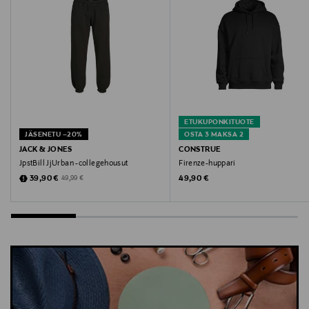
ETUKUPONKITUOTE
JÄSENETU –20%
OSTA 3 MAKSA 2
JACK & JONES
CONSTRUE
JpstBill JjUrban -collegehousut
Firenze-huppari
Discounted Price
Original Price
Original Price
39,90 €
49,90 €
49,99 €