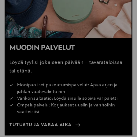
MUODIN PALVELUT
Löydä tyylisi jokaiseen päivään – tavarataloissa
tai etänä.
Monipuoliset pukeutumispalvelut: Apua arjen ja
juhlan vaatevalintoihin
Värikonsultaatio: Löydä sinulle sopiva väripaletti
Ompelupalvelu: Korjaukset uusiin ja vanhoihin
vaatteisiisi
TUTUSTU JA VARAA AIKA