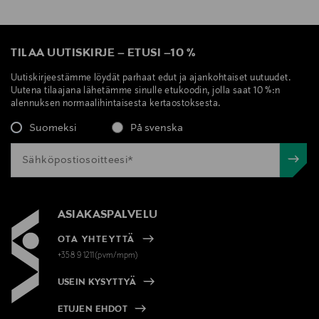
TILAA UUTISKIRJE
–
ETUSI
–
10 %
Uutiskirjeestämme löydät parhaat edut ja ajankohtaiset uutuudet.
Uutena tilaajana lähetämme sinulle etukoodin, jolla saat 10 %:n
alennuksen normaalihintaisesta kertaostoksesta.
Suomeksi
På svenska
ASIAKASPALVELU
OTA YHTEYTTÄ
+358 9 1211(pvm/mpm)
USEIN KYSYTTYÄ
ETUJEN EHDOT