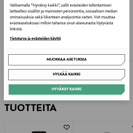
Kiina
Valitsemalla “Hyväksy kaikki”, sallit evästeiden tallentamisen
laitteellesi sisällön ja mainosten personointia, sosiaalisen median
Valmistajan tuotenumero
ominaisuuksia sekä liikenteen analysointia varten. Voit muuttaa
evästeasetuksiasi milloin tahansa sivun alareunasta löytyvästä
201001-1522
linkistä.
ALE –41%
ETUKUPONKITUOTE
Tietoturva ja evästeiden käyttö
Valmistaja
GANT
BOSS
Waves-printtikuvioidut uimashortsit
Swordfish-uimahousut
OAS COMPANY AB
Discounted Price
Original Price
Original Price
59,40 €
59,95 €
99,90 €
MUOKKAA ASETUKSIA
Valmistajan osoite
HYLKÄÄ KAIKKI
Vevgatan 1, 504 64 Borås, Sweden
HYVÄKSY KAIKKI
Digitaalinen osoite
LISÄÄ KIINNOSTAVIA
info@oascompany.com
TUOTTEITA
Avainsanat
OAS, uimahousut, uimashortsit, miesten uima-asut,
rantashortsit, ranta-asut