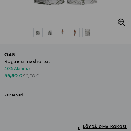
OAS
Rogue-uimashortsit
40% Alennus
Original Price
Discounted Price
53,90 €
90,00 €
Valitse
Väri
LÖYDÄ OMA KOKOSI