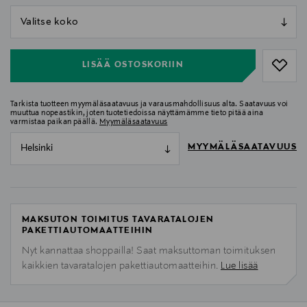
null
null
LISÄÄ OSTOSKORIIN
Tarkista tuotteen myymäläsaatavuus ja varausmahdollisuus alta. Saatavuus voi
muuttua nopeastikin, joten tuotetiedoissa näyttämämme tieto pitää aina
varmistaa paikan päällä.
Myymäläsaatavuus
MYYMÄLÄSAATAVUUS
Helsinki
MAKSUTON TOIMITUS TAVARATALOJEN
PAKETTIAUTOMAATTEIHIN
Nyt kannattaa shoppailla! Saat maksuttoman toimituksen
kaikkien tavaratalojen pakettiautomaatteihin.
Lue lisää