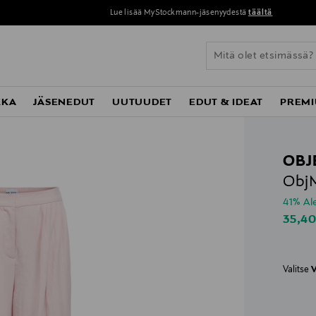
Perustoimitus 0 € yli 120 euron ostoksista!
KKA
JÄSENEDUT
UUTUUDET
EDUT & IDEAT
PREMI
OBJ
ObjM
41% A
Disco
35,4
Valitse
V