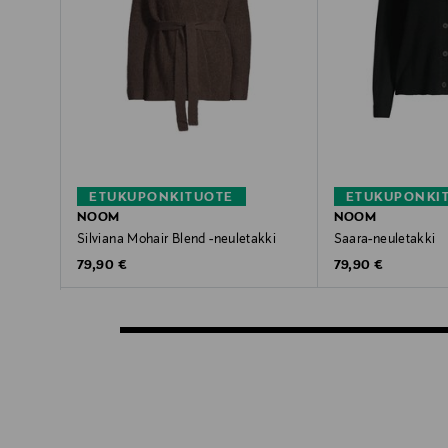
ETUKUPONKITUOTE
ETUKUPONKI
NOOM
NOOM
Silviana Mohair Blend -neuletakki
Saara-neuletakki
Original Price
Original Price
79,90 €
79,90 €