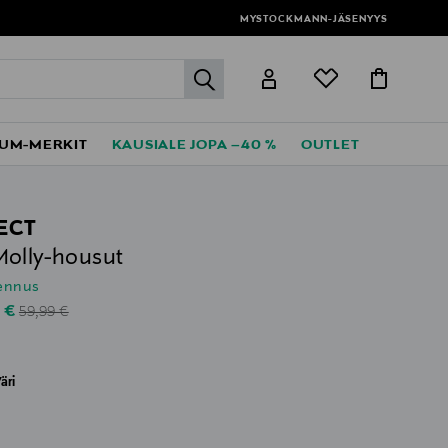
MYSTOCKMANN-JÄSENYYS
label.header.go
UM-MERKIT
KAUSIALE JOPA –40 %
OUTLET
ECT
olly-housut
lennus
Original Price
unted Price
0 €
59,99 €
äri