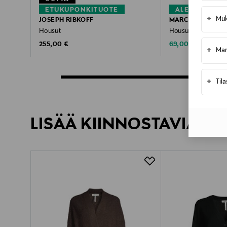
ETUKUPONKITUOTE
ALE –40%
+
Muk
JOSEPH RIBKOFF
MARC O'POLO
Housut
Housut
Original Price
Discounted Price
Original Pric
255,00 €
69,00 €
115,95 €
+
Mar
+
Til
LISÄÄ KIINNOSTAVIA TU