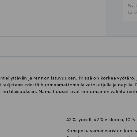
Nyt 
kaik
miellyttävän ja rennon istuvuuden. Niissä on korkea vyötärö,
t suljetaan edestä huomaamattomalla vetoketjulla ja napilla. 
t eri tilaisuuksiin. Nämä housut ovat erinomainen valinta rent
42 % lyocell, 42 % viskoosi, 10 %
Konepesu samanväristen kanssa