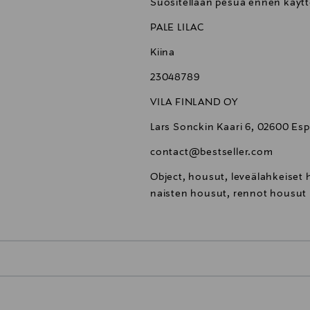
Suositellaan pesua ennen käytt
PALE LILAC
Kiina
23048789
VILA FINLAND OY
Lars Sonckin Kaari 6, 02600 Esp
contact@bestseller.com
Object, housut, leveälahkeiset
naisten housut, rennot housut
0,00 €