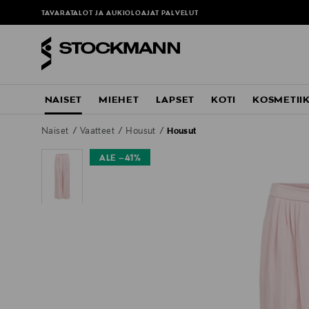
tä
täältä
TAVARATALOT JA AUKIOLOAJAT
PALVELUT
NAISET
MIEHET
LAPSET
KOTI
KOSMETII
Naiset
Vaatteet
Housut
Housut
ALE –41%