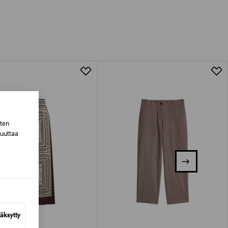
luessa tuotteen vastaanottamisesta.
tuotteen koosta riippuen
lla valittuun osoitteeseen.
sten
muuttaa
äksytty