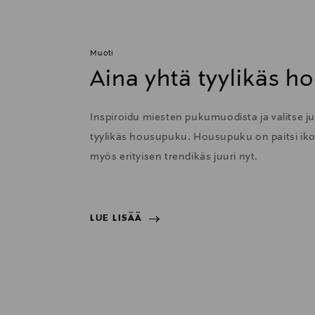
Muoti
Aina yhtä tyylikäs 
Inspiroidu miesten pukumuodista ja valitse ju
tyylikäs housupuku. Housupuku on paitsi ik
myös erityisen trendikäs juuri nyt.
LUE LISÄÄ