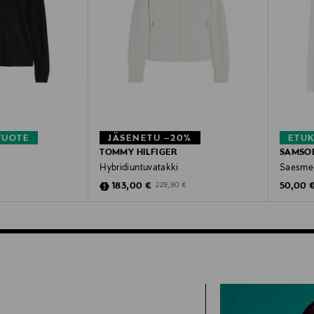
TUOTE
JÄSENETU –20%
ETU
TOMMY HILFIGER
SAMSO
Hybridiuntuvatakki
Saesme-
Discounted Price
Original
Original Price
183,00 €
50,00 
229,90 €