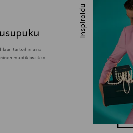
Inspiroidu
housupuku
hlaan tai töihin aina
oninen muotiklassikko