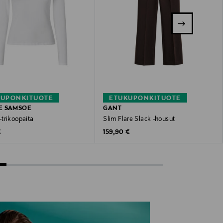
KUPONKITUOTE
ETUKUPONKITUOTE
E SAMSOE
GANT
trikoopaita
Slim Flare Slack -housut
 Price
Original Price
€
159,90 €