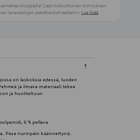
kannattaa shoppailla! Saat maksuttoman toimituksen
kien tavaratalojen pakettiautomaatteihin.
Lue lisää
 jossa on laskoksia edessä, luoden
Pehmeä ja ilmava materiaali tekee
oon ja huoliteltuun
 polyamidi, 6 % pellava
. Pese nurinpäin käännettynä.