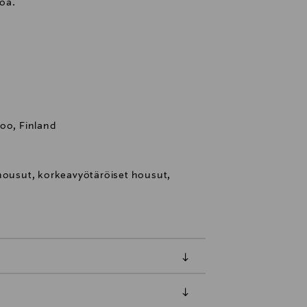
öä.
oo, Finland
 housut, korkeavyötäröiset housut,