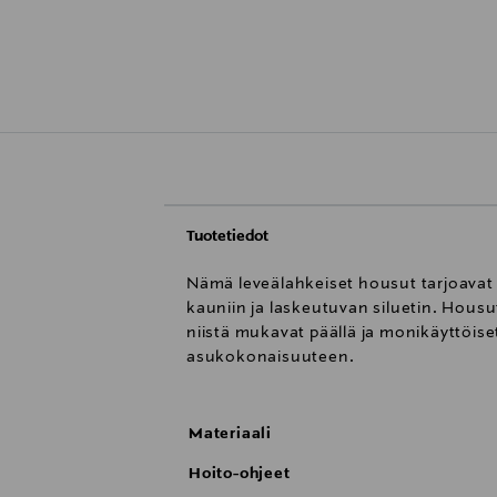
Tuotetiedot
Nämä leveälahkeiset housut tarjoavat 
kauniin ja laskeutuvan siluetin. Housu
niistä mukavat päällä ja monikäyttöise
asukokonaisuuteen.
Materiaali
Hoito-ohjeet