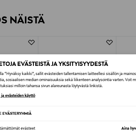
inen tilaukseesi. Voit palauttaa tilaamasi tuotteen 30 vuorokauden ku
0,00 € – 4,90 €
rvitse ilmoittaa palautuksesta etukäteen.
ÖS NÄISTÄ
7,90 €–50,00 € kuljetusyhtiöstä ja 
Alk. 6,90 €, kun toimitus on saatavi
IETOJA EVÄSTEISTÄ JA YKSITYISYYDESTÄ
la “Hyväksy kaikki”, sallit evästeiden tallentamisen laitteellesi sisällön ja maino
tia, sosiaalisen median ominaisuuksia sekä liikenteen analysointia varten. Voit 
uksiasi milloin tahansa sivun alareunasta löytyvästä linkistä.
 ja evästeiden käyttö
SE EVÄSTERYHMIÄ
ttämättömät evästeet
Aina hyv