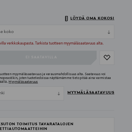
LÖYDÄ OMA KOKOSI
tse koko
ull
ull
villa verkkokaupasta. Tarkista tuotteen myymäläsaatavuus alta.
EI SAATAVILLA
 tuotteen myymäläsaatavuus ja varausmahdollisuus alta. Saatavuus voi
nopeastikin, joten tuotetiedoissa näyttämämme tieto pitää aina varmistaa
äällä.
Myymäläsaatavuus
MYYMÄLÄSAATAVUUS
nki
SUTON TOIMITUS TAVARATALOJEN
ETTIAUTOMAATTEIHIN