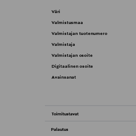
Väri
Valmistusmaa
Valmistajan tuotenumero
Valmistaja
Valmistajan osoite
Digitaalinen osoite
Avainsanat
Toimitustavat
Nouto tavaratalosta
Palautus