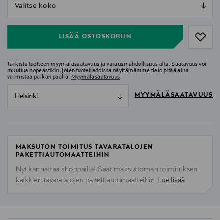
null
null
LISÄÄ OSTOSKORIIN
Tarkista tuotteen myymäläsaatavuus ja varausmahdollisuus alta. Saatavuus voi
muuttua nopeastikin, joten tuotetiedoissa näyttämämme tieto pitää aina
varmistaa paikan päällä.
Myymäläsaatavuus
MYYMÄLÄSAATAVUUS
Helsinki
MAKSUTON TOIMITUS TAVARATALOJEN
PAKETTIAUTOMAATTEIHIN
Nyt kannattaa shoppailla! Saat maksuttoman toimituksen
kaikkien tavaratalojen pakettiautomaatteihin.
Lue lisää