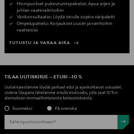
Monipuoliset pukeutumispalvelut: Apua arjen ja
juhlan vaatevalintoihin
Värikonsultaatio: Löydä sinulle sopiva väripaletti
Ompelupalvelu: Korjaukset uusiin ja vanhoihin
vaatteisiisi
TUTUSTU JA VARAA AIKA
TILAA UUTISKIRJE
–
ETUSI
–
10 %
Uutiskirjeestämme löydät parhaat edut ja ajankohtaiset uutuudet.
Uutena tilaajana lähetämme sinulle etukoodin, jolla saat 10 %:n
alennuksen normaalihintaisesta kertaostoksesta.
Suomeksi
På svenska