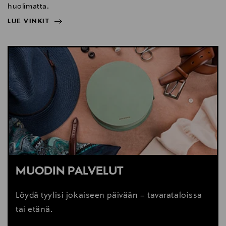
huolimatta.
LUE VINKIT
NÄYTÄ VÄHEMMÄN
LUE VINKIT
MUODIN PALVELUT
Löydä tyylisi jokaiseen päivään – tavarataloissa
tai etänä.