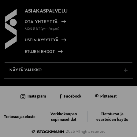
ASIAKASPALVELU
OTA YHTEYTTÄ
+358 9 1211(pvm/mpm)
USEIN KYSYTTYÄ
ETUJEN EHDOT
NÄYTÄ VALIKKO
TUKI & INFO
Instagram
Facebook
Pinterest
AJANKOHTAISTA
PALVELUT
Verkkokaupan
Tietoturva ja
Tietosuojaseloste
sopimusehdot
evästeiden käyttö
VASTUULLISUUS
©
2026 All rights reserved