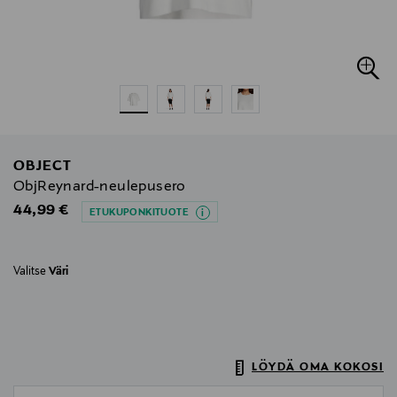
OBJECT
ObjReynard-neulepusero
Original Price
44,99 €
ETUKUPONKITUOTE
Valitse
Väri
LÖYDÄ OMA KOKOSI