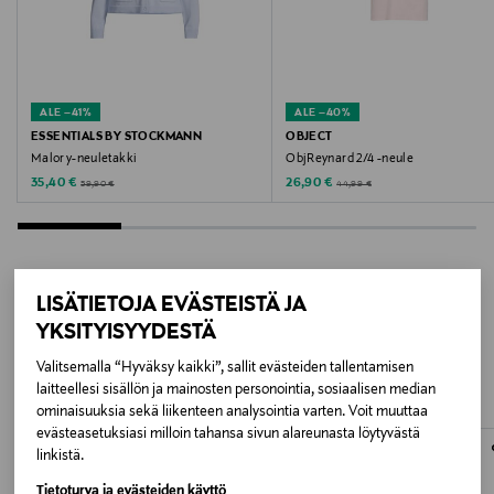
Väri
CLOUD DANCER
Valmistusmaa
ALE –41%
ALE –40%
Kiina
ESSENTIALS BY STOCKMANN
OBJECT
Malory-neuletakki
ObjReynard 2/4 -neule
Valmistajan tuotenumero
Discounted Price
Discounted Price
Original Price
Original Price
35,40 €
26,90 €
59,90 €
44,99 €
23045103
Valmistaja
LISÄTIETOJA EVÄSTEISTÄ JA
VILA FINLAND OY
LISÄÄ KIINNOSTAVIA
YKSITYISYYDESTÄ
Valmistajan osoite
TUOTTEITA
Valitsemalla “Hyväksy kaikki”, sallit evästeiden tallentamisen
laitteellesi sisällön ja mainosten personointia, sosiaalisen median
Lars Sonckin Kaari 6, 02600 Espoo, Finland
ominaisuuksia sekä liikenteen analysointia varten. Voit muuttaa
evästeasetuksiasi milloin tahansa sivun alareunasta löytyvästä
Digitaalinen osoite
linkistä.
contact@bestseller.com
Tietoturva ja evästeiden käyttö