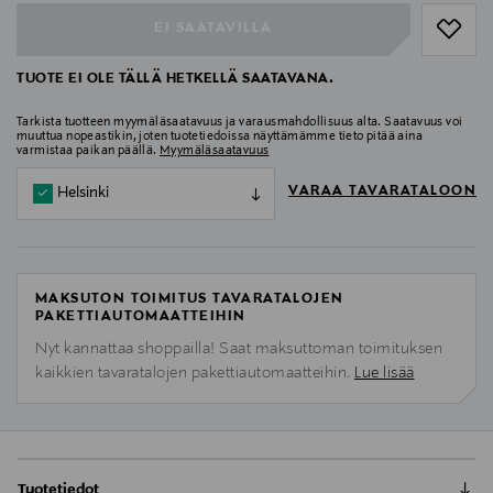
EI SAATAVILLA
TUOTE EI OLE TÄLLÄ HETKELLÄ SAATAVANA.
Tarkista tuotteen myymäläsaatavuus ja varausmahdollisuus alta. Saatavuus voi
muuttua nopeastikin, joten tuotetiedoissa näyttämämme tieto pitää aina
varmistaa paikan päällä.
Myymäläsaatavuus
VARAA TAVARATALOON
Helsinki
MAKSUTON TOIMITUS TAVARATALOJEN
PAKETTIAUTOMAATTEIHIN
Nyt kannattaa shoppailla! Saat maksuttoman toimituksen
kaikkien tavaratalojen pakettiautomaatteihin.
Lue lisää
Tuotetiedot