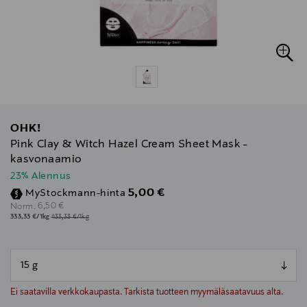
OHK!
Pink Clay & Witch Hazel Cream Sheet Mask -
kasvonaamio
23% Alennus
Discounted Price
5,00 €
MyStockmann-hinta
Original Price
6,50 €
Norm.
333,33 €/1kg
433,33 €/1kg
null
null
Ei saatavilla verkkokaupasta. Tarkista tuotteen myymäläsaatavuus alta.