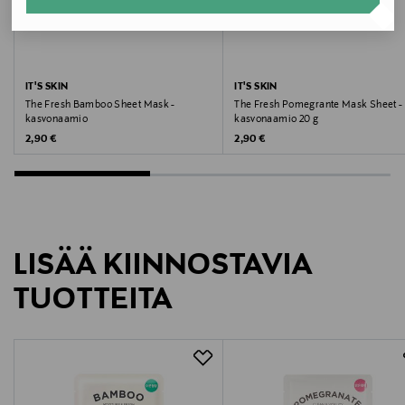
Valmistajan tuotenumero
VB02710
Valmistaja
IT'S SKIN
IT'S SKIN
The Fresh Bamboo Sheet Mask -
The Fresh Pomegrante Mask Sheet -
Brushworks / Let’s Face It
kasvonaamio
kasvonaamio 20 g
Original Price
Original Price
2,90 €
2,90 €
Valmistajan osoite
Drottninggatan 55, 11121 Stockholm, Sweden
Digitaalinen osoite
LISÄÄ KIINNOSTAVIA
info@letsfaceit.se
TUOTTEITA
Avainsanat
Ohk!, kasvonaamio, naamio, kasvojenhoito