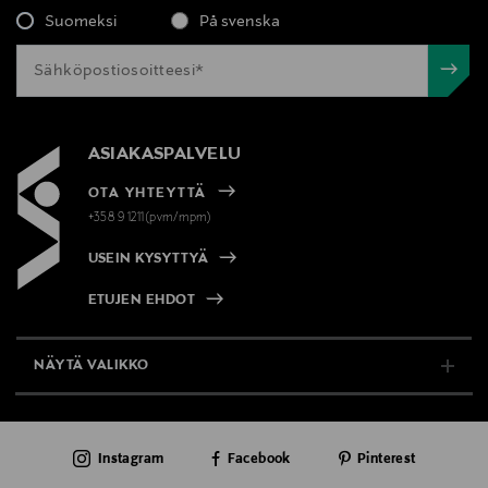
Suomeksi
På svenska
ASIAKASPALVELU
OTA YHTEYTTÄ
+358 9 1211(pvm/mpm)
USEIN KYSYTTYÄ
ETUJEN EHDOT
NÄYTÄ VALIKKO
TUKI & INFO
Instagram
Facebook
Pinterest
AJANKOHTAISTA