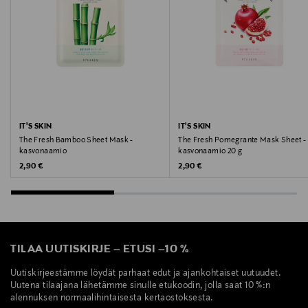
IT'S SKIN
IT'S SKIN
The Fresh Bamboo Sheet Mask -
The Fresh Pomegrante Mask Sheet -
kasvonaamio
kasvonaamio 20 g
Original Price
Original Price
2,90 €
2,90 €
TILAA UUTISKIRJE
–
ETUSI
–
10 %
Uutiskirjeestämme löydät parhaat edut ja ajankohtaiset uutuudet.
Uutena tilaajana lähetämme sinulle etukoodin, jolla saat 10 %:n
alennuksen normaalihintaisesta kertaostoksesta.