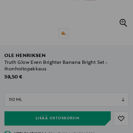
OLE HENRIKSEN
Truth Glow Even Brighter Banana Bright Set -
ihonhoitopakkaus
Original Price
59,50 €
null
null
LISÄÄ OSTOSKORIIN