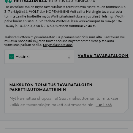
HETI SAATAVILLA
TOIMITUS 1-4 ARKIPÄIVÄSSÄ
Jos ostoskorissa on myös tavarataloista toimitettavia tuotteita, on toimitusaika
3–7 arkipäivää. WOLTILLA NOPEAMMIN! Voit valita Helsingin tavaratalosta
toimitettaville tuotteille myös Wolt-pikatoimituksen, jos tilaat Helsingin Wolt-
palvelualueen sisällä. Voit tehdä Wolt-tilauksia verkkokaupassa ma–pe 10–
18.30, la 10–17.30 ja su 12–16.30, tuotteen minimiarvo 40 €.
Tarkista tuotteen myymäläsaatavuus ja varausmahdollisuus alta. Saatavuus voi
muuttua nopeastikin, joten tuotetiedoissa näyttämämme tieto pitää aina
varmistaa paikan päällä.
Myymäläsaatavuus
VARAA TAVARATALOON
Helsinki
MAKSUTON TOIMITUS TAVARATALOJEN
PAKETTIAUTOMAATTEIHIN
Nyt kannattaa shoppailla! Saat maksuttoman toimituksen
kaikkien tavaratalojen pakettiautomaatteihin.
Lue lisää