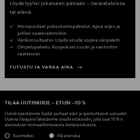
Löydä tyylisi jokaiseen päivään – tavarataloissa
tai etänä.
Monipuoliset pukeutumispalvelut: Apua arjen ja
juhlan vaatevalintoihin
Värikonsultaatio: Löydä sinulle sopiva väripaletti
Ompelupalvelu: Korjaukset uusiin ja vanhoihin
vaatteisiisi
TUTUSTU JA VARAA AIKA
TILAA UUTISKIRJE
–
ETUSI
–
10 %
Uutiskirjeestämme löydät parhaat edut ja ajankohtaiset uutuudet.
Uutena tilaajana lähetämme sinulle etukoodin, jolla saat 10 %:n
alennuksen normaalihintaisesta kertaostoksesta.
Suomeksi
På svenska