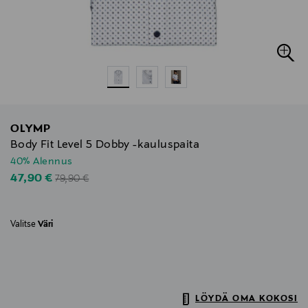
OLYMP
Body Fit Level 5 Dobby -kauluspaita
40% Alennus
Original Price
Discounted Price
47,90 €
79,90 €
Valitse
Väri
LÖYDÄ OMA KOKOSI