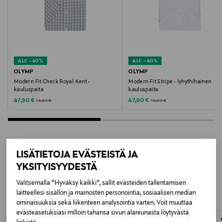
Väri
00 WEISS
Valmistusmaa
ALE –40%
ALE –40%
Kiina
OLYMP
OLYMP
Modern Fit Check Royal Kent -
Modern Fit Stripe - lyhythihainen
kauluspaita
kauluspaita
Valmistajan tuotenumero
Discounted Price
Discounted Price
Original Price
Original Price
47,90 €
47,90 €
79,90 €
79,90 €
201512
Valmistaja
OLYMP Bezner KG
LISÄTIETOJA EVÄSTEISTÄ JA
LISÄÄ KIINNOSTAVIA
YKSITYISYYDESTÄ
Valmistajan osoite
TUOTTEITA
Valitsemalla “Hyväksy kaikki”, sallit evästeiden tallentamisen
Höpfigheimer Str. 19, 74321 Bietigheim-Bissingen,
laitteellesi sisällön ja mainosten personointia, sosiaalisen median
Germany
ominaisuuksia sekä liikenteen analysointia varten. Voit muuttaa
evästeasetuksiasi milloin tahansa sivun alareunasta löytyvästä