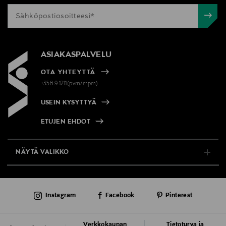
ASIAKASPALVELU
OTA YHTEYTTÄ
+358 9 1211(pvm/mpm)
USEIN KYSYTTYÄ
ETUJEN EHDOT
NÄYTÄ VALIKKO
TUKI & INFO
Instagram
Facebook
Pinterest
AJANKOHTAISTA
PALVELUT
Verkkokaupan
Tietoturva ja