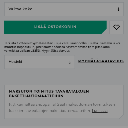
null
null
LISÄÄ OSTOSKORIIN
Tarkista tuotteen myymäläsaatavuus ja varausmahdollisuus alta. Saatavuus voi
muuttua nopeastikin, joten tuotetiedoissa näyttämämme tieto pitää aina
varmistaa paikan päällä.
Myymäläsaatavuus
MYYMÄLÄSAATAVUUS
Helsinki
MAKSUTON TOIMITUS TAVARATALOJEN
PAKETTIAUTOMAATTEIHIN
Nyt kannattaa shoppailla! Saat maksuttoman toimituksen
kaikkien tavaratalojen pakettiautomaatteihin.
Lue lisää