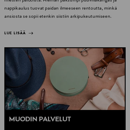
miesten paidoista. Hieman paksumpi puuvillakangas ja
nappikaulus tuovat paidan ilmeeseen rentoutta, minkä
ansiosta se sopii etenkin siistiin arkipukeutumiseen.
LUE LISÄÄ
NÄYTÄ VÄHEMMÄN
LUE LISÄÄ
MUODIN PALVELUT