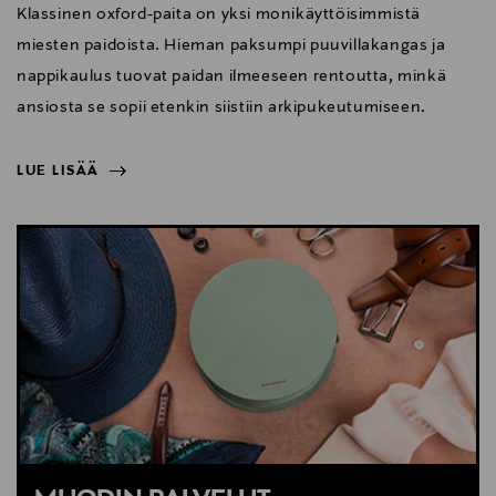
Klassinen oxford-paita on yksi monikäyttöisimmistä
miesten paidoista. Hieman paksumpi puuvillakangas ja
nappikaulus tuovat paidan ilmeeseen rentoutta, minkä
ansiosta se sopii etenkin siistiin arkipukeutumiseen.
LUE LISÄÄ
NÄYTÄ VÄHEMMÄN
LUE LISÄÄ