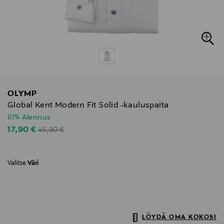
OLYMP
Global Kent Modern Fit Solid -kauluspaita
61% Alennus
Original Price
Discounted Price
17,90 €
45,90 €
Valitse
Väri
LÖYDÄ OMA KOKOSI