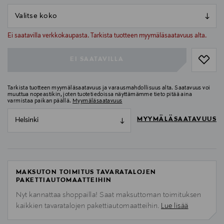
null
null
Ei saatavilla verkkokaupasta. Tarkista tuotteen myymäläsaatavuus alta.
EI SAATAVILLA
Tarkista tuotteen myymäläsaatavuus ja varausmahdollisuus alta. Saatavuus voi
muuttua nopeastikin, joten tuotetiedoissa näyttämämme tieto pitää aina
varmistaa paikan päällä.
Myymäläsaatavuus
MYYMÄLÄSAATAVUUS
Helsinki
MAKSUTON TOIMITUS TAVARATALOJEN
PAKETTIAUTOMAATTEIHIN
Nyt kannattaa shoppailla! Saat maksuttoman toimituksen
kaikkien tavaratalojen pakettiautomaatteihin.
Lue lisää