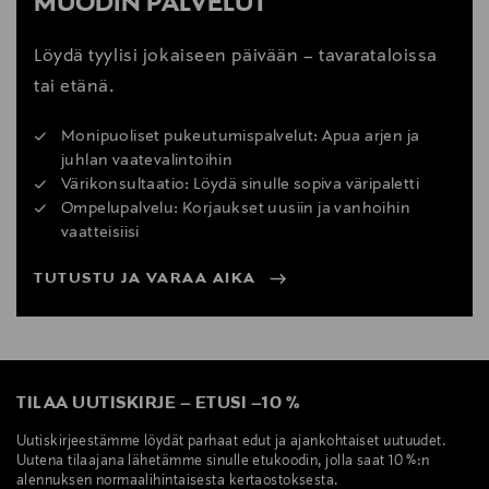
MUODIN PALVELUT
Löydä tyylisi jokaiseen päivään – tavarataloissa
tai etänä.
Monipuoliset pukeutumispalvelut: Apua arjen ja
juhlan vaatevalintoihin
Värikonsultaatio: Löydä sinulle sopiva väripaletti
Ompelupalvelu: Korjaukset uusiin ja vanhoihin
vaatteisiisi
TUTUSTU JA VARAA AIKA
TILAA UUTISKIRJE
–
ETUSI
–
10 %
Uutiskirjeestämme löydät parhaat edut ja ajankohtaiset uutuudet.
Uutena tilaajana lähetämme sinulle etukoodin, jolla saat 10 %:n
alennuksen normaalihintaisesta kertaostoksesta.