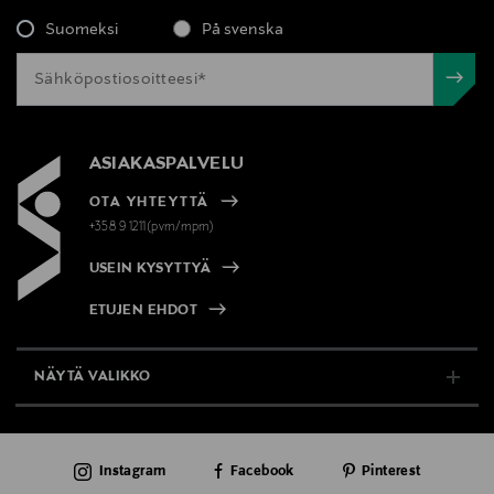
Suomeksi
På svenska
ASIAKASPALVELU
OTA YHTEYTTÄ
+358 9 1211(pvm/mpm)
USEIN KYSYTTYÄ
ETUJEN EHDOT
NÄYTÄ VALIKKO
TUKI & INFO
Instagram
Facebook
Pinterest
AJANKOHTAISTA