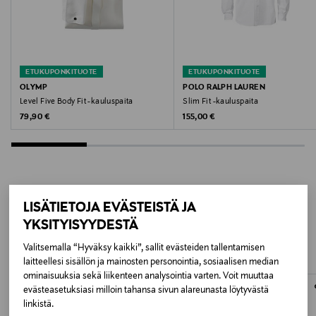
Pesulämpötila
60 °C
ETUKUPONKITUOTE
ETUKUPONKITUOTE
Väri
OLYMP
POLO RALPH LAUREN
Level Five Body Fit -kauluspaita
Slim Fit -kauluspaita
00 WHITE
Original Price
Original Price
79,90 €
155,00 €
Valmistajan tuotenumero
0395 65
Valmistaja
LISÄTIETOJA EVÄSTEISTÄ JA
LISÄÄ KIINNOSTAVIA
OLYMP Bezner KG
YKSITYISYYDESTÄ
TUOTTEITA
Valitsemalla “Hyväksy kaikki”, sallit evästeiden tallentamisen
Valmistajan osoite
laitteellesi sisällön ja mainosten personointia, sosiaalisen median
ominaisuuksia sekä liikenteen analysointia varten. Voit muuttaa
Höpfigheimer Str. 19, 74321 Bietigheim-Bissingen,
evästeasetuksiasi milloin tahansa sivun alareunasta löytyvästä
Germany
linkistä.