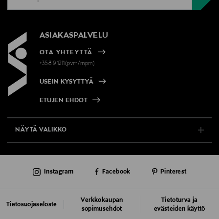
ASIAKASPALVELU
OTA YHTEYTTÄ
+358 9 1211(pvm/mpm)
USEIN KYSYTTYÄ
ETUJEN EHDOT
NÄYTÄ VALIKKO
TUKI & INFO
Instagram
Facebook
Pinterest
AJANKOHTAISTA
PALVELUT
Verkkokaupan
Tietoturva ja
Tietosuojaseloste
sopimusehdot
evästeiden käyttö