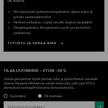
tai etänä.
Monipuoliset pukeutumispalvelut: Apua arjen ja
juhlan vaatevalintoihin
Värikonsultaatio: Löydä sinulle sopiva väripaletti
Ompelupalvelu: Korjaukset uusiin ja vanhoihin
vaatteisiisi
TUTUSTU JA VARAA AIKA
TILAA UUTISKIRJE
–
ETUSI
–
10 %
Uutiskirjeestämme löydät parhaat edut ja ajankohtaiset uutuudet.
Uutena tilaajana lähetämme sinulle etukoodin, jolla saat 10 %:n
alennuksen normaalihintaisesta kertaostoksesta.
Suomeksi
På svenska