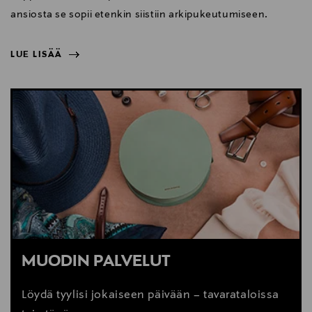
ansiosta se sopii etenkin siistiin arkipukeutumiseen.
LUE LISÄÄ
NÄYTÄ VÄHEMMÄN
LUE LISÄÄ
MUODIN PALVELUT
Löydä tyylisi jokaiseen päivään – tavarataloissa