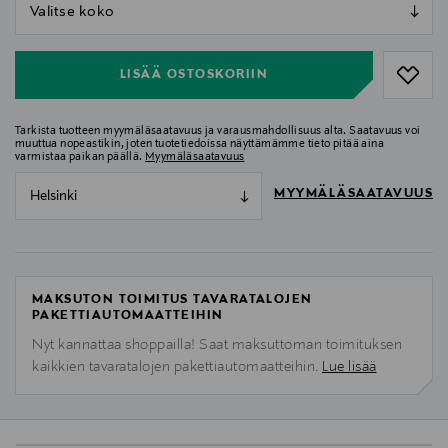
null
null
LISÄÄ OSTOSKORIIN
Tarkista tuotteen myymäläsaatavuus ja varausmahdollisuus alta. Saatavuus voi
muuttua nopeastikin, joten tuotetiedoissa näyttämämme tieto pitää aina
varmistaa paikan päällä.
Myymäläsaatavuus
MYYMÄLÄSAATAVUUS
Helsinki
MAKSUTON TOIMITUS TAVARATALOJEN
PAKETTIAUTOMAATTEIHIN
Nyt kannattaa shoppailla! Saat maksuttoman toimituksen
kaikkien tavaratalojen pakettiautomaatteihin.
Lue lisää