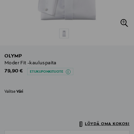
OLYMP
Moder Fit -kauluspaita
Original Price
79,90 €
ETUKUPONKITUOTE
Valitse
Väri
LÖYDÄ OMA KOKOSI