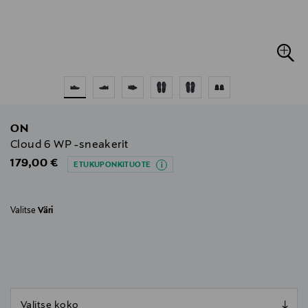
ON
Cloud 6 WP -sneakerit
Original Price
179,00 €
ETUKUPONKITUOTE
Valitse
Väri
null