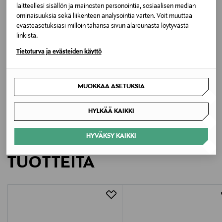
Valmistusmaa
laitteellesi sisällön ja mainosten personointia, sosiaalisen median
ominaisuuksia sekä liikenteen analysointia varten. Voit muuttaa
Vietnam
evästeasetuksiasi milloin tahansa sivun alareunasta löytyvästä
linkistä.
Valmistajan tuotenumero
ETUKUPONKITUOTE
ETUKUPONKITUOTE
Tietoturva ja evästeiden käyttö
ON
ON
3WF10051043
Cloud 6 -sneakerit
Cloud 6 -sneakerit
Original Price
Original Price
159,00 €
159,00 €
Valmistaja
MUOKKAA ASETUKSIA
On AG
HYLKÄÄ KAIKKI
Valmistajan osoite
HYVÄKSY KAIKKI
LISÄÄ KIINNOSTAVIA
Pfingstweidstrasse 106, 8005 Zürich, Switzerland
TUOTTEITA
Digitaalinen osoite
support@on-running.com
Avainsanat
kengät, urheilukengät, lenkkarit, juoksukengät,