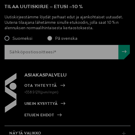
TILAA UUTISKIRJE
–
ETUSI
–
10 %
Uutiskirjeestämme löydät parhaat edut ja ajankohtaiset uutuudet.
Uutena tilaajana lähetämme sinulle etukoodin, jolla saat 10 %:n
alennuksen normaalihintaisesta kertaostoksesta.
Suomeksi
På svenska
ASIAKASPALVELU
OTA YHTEYTTÄ
+358 9 1211(pvm/mpm)
USEIN KYSYTTYÄ
ETUJEN EHDOT
NÄYTÄ VALIKKO