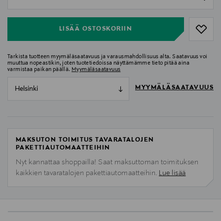
null
LISÄÄ OSTOSKORIIN
Tarkista tuotteen myymäläsaatavuus ja varausmahdollisuus alta. Saatavuus voi
muuttua nopeastikin, joten tuotetiedoissa näyttämämme tieto pitää aina
varmistaa paikan päällä.
Myymäläsaatavuus
MYYMÄLÄSAATAVUUS
Helsinki
MAKSUTON TOIMITUS TAVARATALOJEN
PAKETTIAUTOMAATTEIHIN
Nyt kannattaa shoppailla! Saat maksuttoman toimituksen
kaikkien tavaratalojen pakettiautomaatteihin.
Lue lisää