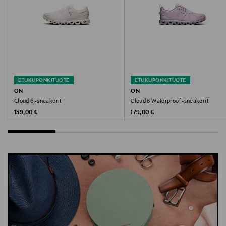
vedenpitävät,On
ETUKUPONKITUOTE
ETUKUPONKITUOTE
ON
ON
Cloud 6 -sneakerit
Cloud 6 Waterproof -sneakerit
Original Price
Original Price
159,00 €
179,00 €