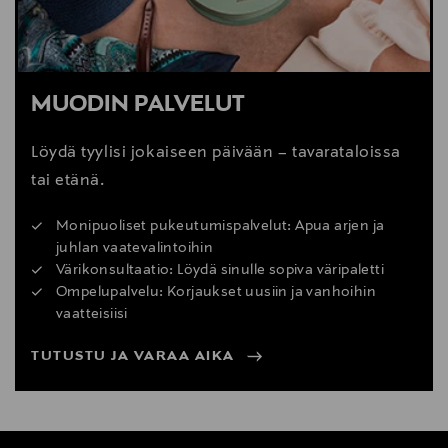
MUODIN PALVELUT
Löydä tyylisi jokaiseen päivään – tavarataloissa
tai etänä.
Monipuoliset pukeutumispalvelut: Apua arjen ja
juhlan vaatevalintoihin
Värikonsultaatio: Löydä sinulle sopiva väripaletti
Ompelupalvelu: Korjaukset uusiin ja vanhoihin
vaatteisiisi
TUTUSTU JA VARAA AIKA