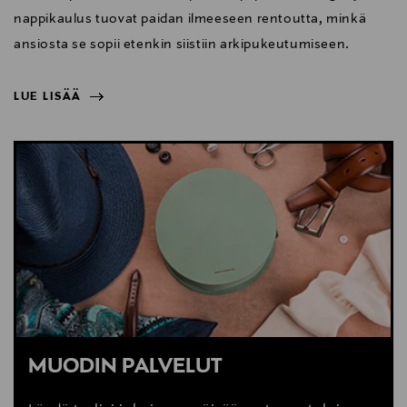
nappikaulus tuovat paidan ilmeeseen rentoutta, minkä
ansiosta se sopii etenkin siistiin arkipukeutumiseen.
LUE LISÄÄ
NÄYTÄ VÄHEMMÄN
LUE LISÄÄ
MUODIN PALVELUT