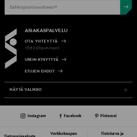
ASIAKASPALVELU
OTA YHTEYTTÄ
+358 9 1211(pvm/mpm)
USEIN KYSYTTYÄ
ETUJEN EHDOT
NÄYTÄ VALIKKO
TUKI & INFO
Instagram
Facebook
Pinterest
AJANKOHTAISTA
PALVELUT
Verkkokaupan
Tietoturva ja
Tietosuojaseloste