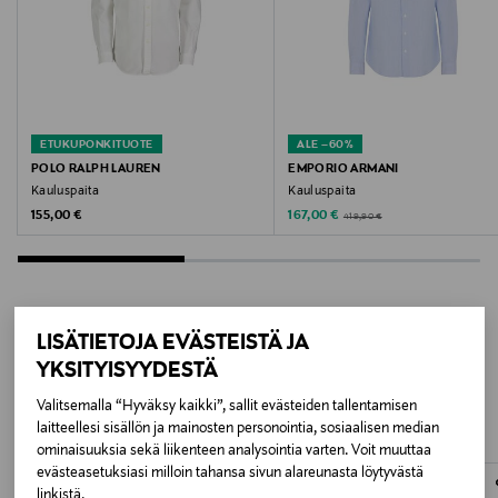
Konepesu
Pesulämpötila
30 °C
ETUKUPONKITUOTE
ALE –60%
Väri
POLO RALPH LAUREN
EMPORIO ARMANI
Kauluspaita
Kauluspaita
CLOUD DANCER STRIPES:BLACK
Original Price
Discounted Price
Original Price
155,00 €
167,00 €
419,90 €
Valmistusmaa
Intia
LISÄTIETOJA EVÄSTEISTÄ JA
Valmistajan tuotenumero
LISÄÄ KIINNOSTAVIA
YKSITYISYYDESTÄ
22030511
TUOTTEITA
Valitsemalla “Hyväksy kaikki”, sallit evästeiden tallentamisen
laitteellesi sisällön ja mainosten personointia, sosiaalisen median
Valmistaja
ominaisuuksia sekä liikenteen analysointia varten. Voit muuttaa
evästeasetuksiasi milloin tahansa sivun alareunasta löytyvästä
Bestseller Wholesale Finland Oy
linkistä.