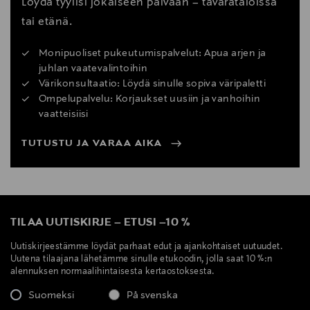
Löydä tyylisi jokaiseen päivään – tavarataloissa
tai etänä.
Monipuoliset pukeutumispalvelut: Apua arjen ja
juhlan vaatevalintoihin
Värikonsultaatio: Löydä sinulle sopiva väripaletti
Ompelupalvelu: Korjaukset uusiin ja vanhoihin
vaatteisiisi
TUTUSTU JA VARAA AIKA
TILAA UUTISKIRJE
–
ETUSI
–
10 %
Uutiskirjeestämme löydät parhaat edut ja ajankohtaiset uutuudet.
Uutena tilaajana lähetämme sinulle etukoodin, jolla saat 10 %:n
alennuksen normaalihintaisesta kertaostoksesta.
Suomeksi
På svenska