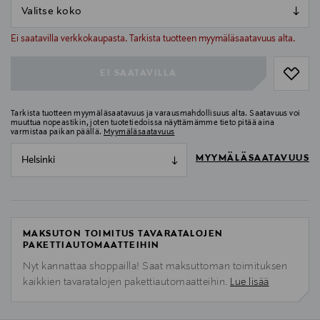
null
null
Ei saatavilla verkkokaupasta. Tarkista tuotteen myymäläsaatavuus alta.
EI SAATAVILLA
Tarkista tuotteen myymäläsaatavuus ja varausmahdollisuus alta. Saatavuus voi
muuttua nopeastikin, joten tuotetiedoissa näyttämämme tieto pitää aina
varmistaa paikan päällä.
Myymäläsaatavuus
MYYMÄLÄSAATAVUUS
Helsinki
MAKSUTON TOIMITUS TAVARATALOJEN
PAKETTIAUTOMAATTEIHIN
Nyt kannattaa shoppailla! Saat maksuttoman toimituksen
kaikkien tavaratalojen pakettiautomaatteihin.
Lue lisää