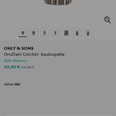
ONLY & SONS
OnsDani Crochet -kauluspaita
40% Alennus
Original Price
Discounted Price
20,90 €
34,99 €
Valitse
Väri