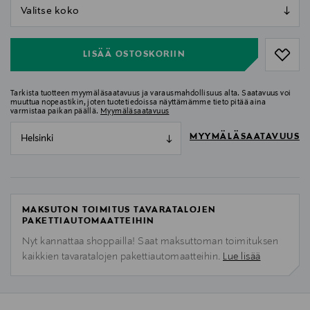
null
null
LISÄÄ OSTOSKORIIN
Tarkista tuotteen myymäläsaatavuus ja varausmahdollisuus alta. Saatavuus voi
muuttua nopeastikin, joten tuotetiedoissa näyttämämme tieto pitää aina
varmistaa paikan päällä.
Myymäläsaatavuus
MYYMÄLÄSAATAVUUS
Helsinki
MAKSUTON TOIMITUS TAVARATALOJEN
PAKETTIAUTOMAATTEIHIN
Nyt kannattaa shoppailla! Saat maksuttoman toimituksen
kaikkien tavaratalojen pakettiautomaatteihin.
Lue lisää