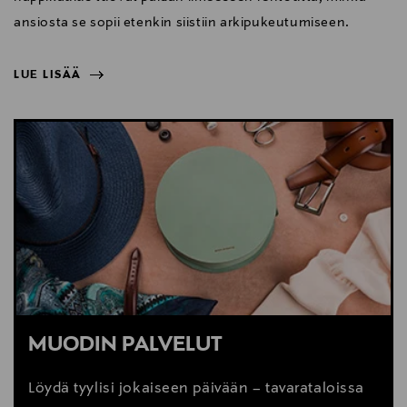
ansiosta se sopii etenkin siistiin arkipukeutumiseen.
LUE LISÄÄ
NÄYTÄ VÄHEMMÄN
LUE LISÄÄ
MUODIN PALVELUT
Löydä tyylisi jokaiseen päivään – tavarataloissa