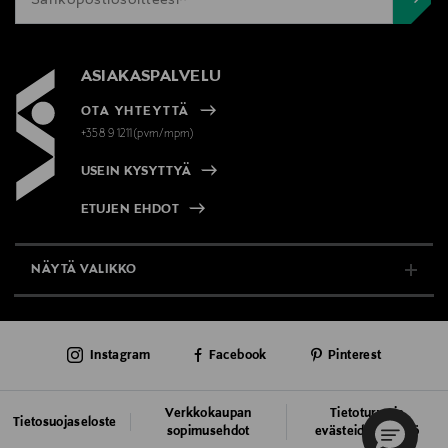
ASIAKASPALVELU
OTA YHTEYTTÄ
+358 9 1211(pvm/mpm)
USEIN KYSYTTYÄ
ETUJEN EHDOT
NÄYTÄ VALIKKO
TUKI & INFO
Instagram
Facebook
Pinterest
AJANKOHTAISTA
PALVELUT
Verkkokaupan
Tietoturva ja
Tietosuojaseloste
sopimusehdot
evästeiden käyttö