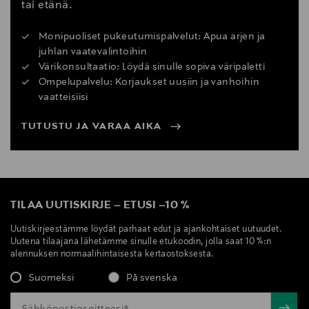
tai etänä.
Monipuoliset pukeutumispalvelut: Apua arjen ja
juhlan vaatevalintoihin
Värikonsultaatio: Löydä sinulle sopiva väripaletti
Ompelupalvelu: Korjaukset uusiin ja vanhoihin
vaatteisiisi
TUTUSTU JA VARAA AIKA
TILAA UUTISKIRJE
–
ETUSI
–
10 %
Uutiskirjeestämme löydät parhaat edut ja ajankohtaiset uutuudet.
Uutena tilaajana lähetämme sinulle etukoodin, jolla saat 10 %:n
alennuksen normaalihintaisesta kertaostoksesta.
Suomeksi
På svenska