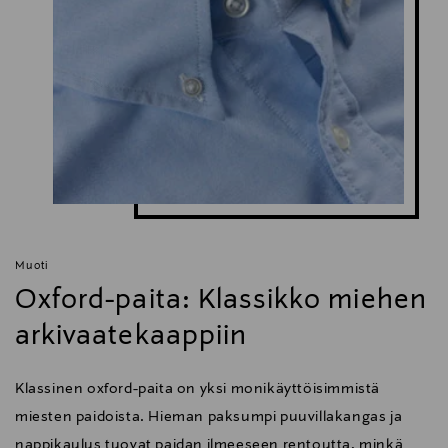
Muoti
Oxford-paita: Klassikko miehen
arkivaatekaappiin
Klassinen oxford-paita on yksi monikäyttöisimmistä
miesten paidoista. Hieman paksumpi puuvillakangas ja
nappikaulus tuovat paidan ilmeeseen rentoutta, minkä