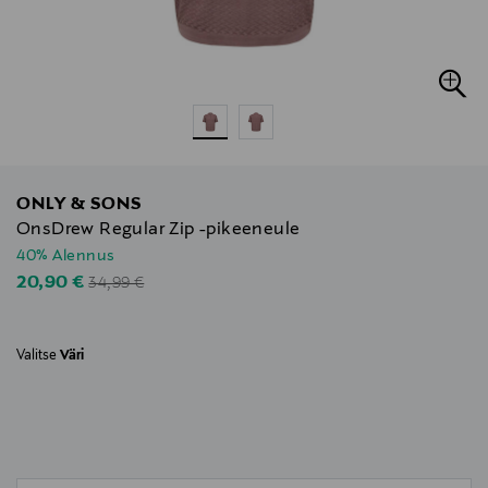
ONLY & SONS
OnsDrew Regular Zip -pikeeneule
40% Alennus
Original Price
Discounted Price
20,90 €
34,99 €
Valitse
Väri