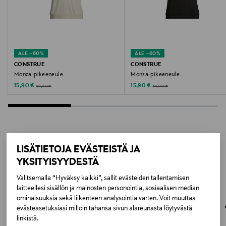
Valmistusmaa
Bangladesh
ALE –60%
ALE –60%
Valmistajan tuotenumero
CONSTRUE
CONSTRUE
Monza-pikeeneule
Monza-pikeeneule
22038013
Discounted Price
Discounted Price
Original Price
Original Price
15,90 €
15,90 €
39,90 €
39,90 €
Valmistaja
Bestseller Wholesale Finland Oy
Valmistajan osoite
LISÄTIETOJA EVÄSTEISTÄ JA
LISÄÄ KIINNOSTAVIA
YKSITYISYYDESTÄ
Lars Sonckin Kaari 6, 02600 Espoo, Finland
TUOTTEITA
Valitsemalla “Hyväksy kaikki”, sallit evästeiden tallentamisen
Digitaalinen osoite
laitteellesi sisällön ja mainosten personointia, sosiaalisen median
ominaisuuksia sekä liikenteen analysointia varten. Voit muuttaa
contact@bestseller.com
evästeasetuksiasi milloin tahansa sivun alareunasta löytyvästä
linkistä.