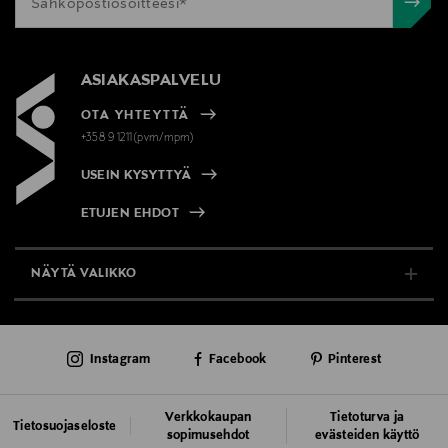
ASIAKASPALVELU
OTA YHTEYTTÄ
+358 9 1211(pvm/mpm)
USEIN KYSYTTYÄ
ETUJEN EHDOT
NÄYTÄ VALIKKO
TUKI & INFO
Instagram
Facebook
Pinterest
AJANKOHTAISTA
PALVELUT
Verkkokaupan
Tietoturva ja
Tietosuojaseloste
sopimusehdot
evästeiden käyttö