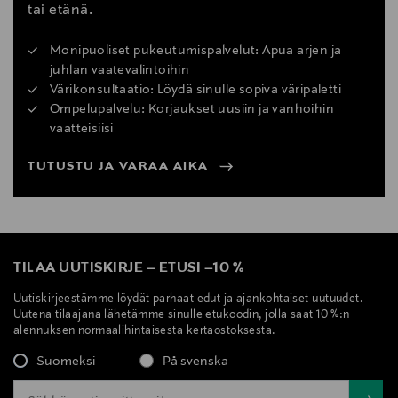
tai etänä.
Monipuoliset pukeutumispalvelut: Apua arjen ja
juhlan vaatevalintoihin
Värikonsultaatio: Löydä sinulle sopiva väripaletti
Ompelupalvelu: Korjaukset uusiin ja vanhoihin
vaatteisiisi
TUTUSTU JA VARAA AIKA
TILAA UUTISKIRJE
–
ETUSI
–
10 %
Uutiskirjeestämme löydät parhaat edut ja ajankohtaiset uutuudet.
Uutena tilaajana lähetämme sinulle etukoodin, jolla saat 10 %:n
alennuksen normaalihintaisesta kertaostoksesta.
Suomeksi
På svenska