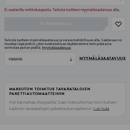
null
null
Ei saatavilla verkkokaupasta. Tarkista tuotteen myymäläsaatavuus alta.
EI SAATAVILLA
Tarkista tuotteen myymäläsaatavuus ja varausmahdollisuus alta. Saatavuus voi
muuttua nopeastikin, joten tuotetiedoissa näyttämämme tieto pitää aina
varmistaa paikan päällä.
Myymäläsaatavuus
MYYMÄLÄSAATAVUUS
Helsinki
MAKSUTON TOIMITUS TAVARATALOJEN
PAKETTIAUTOMAATTEIHIN
Nyt kannattaa shoppailla! Saat maksuttoman toimituksen
kaikkien tavaratalojen pakettiautomaatteihin.
Lue lisää