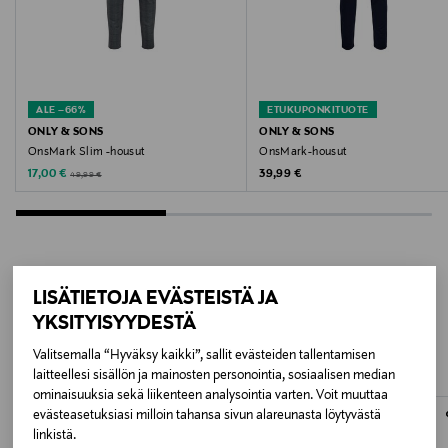
Väri
DRESS BLUES
ALE –66%
ETUKUPONKITUOTE
Valmistusmaa
ONLY & SONS
ONLY & SONS
OnsMark Slim -housut
OnsMark-housut
Kambodža
Discounted Price
Original Price
Original Price
17,00 €
39,99 €
49,99 €
Valmistajan tuotenumero
22019887
Valmistaja
LISÄTIETOJA EVÄSTEISTÄ JA
LISÄÄ KIINNOSTAVIA
YKSITYISYYDESTÄ
Bestseller Wholesale Finland Oy
TUOTTEITA
Valitsemalla “Hyväksy kaikki”, sallit evästeiden tallentamisen
Valmistajan osoite
laitteellesi sisällön ja mainosten personointia, sosiaalisen median
ominaisuuksia sekä liikenteen analysointia varten. Voit muuttaa
Lars Sonckin Kaari 6, 02600 Espoo, Finland
evästeasetuksiasi milloin tahansa sivun alareunasta löytyvästä
linkistä.