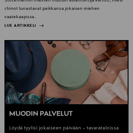
Stockmannin miesten muodin asiantuntija kertoo, miksi
chinot lunastavat paikkansa jokaisen miehen
vaatekaapissa.
LUE ARTIKKELI
NÄYTÄ VÄHEMMÄN
LUE ARTIKKELI
MUODIN PALVELUT
Löydä tyylisi jokaiseen päivään – tavarataloissa