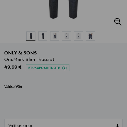
ONLY & SONS
OnsMark Slim -housut
Original Price
49,99 €
ETUKUPONKITUOTE
Valitse
Väri