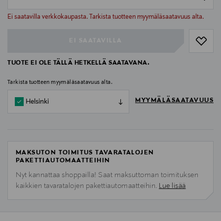
null
null
Ei saatavilla verkkokaupasta. Tarkista tuotteen myymäläsaatavuus alta.
EI SAATAVILLA
TUOTE EI OLE TÄLLÄ HETKELLÄ SAATAVANA.
Tarkista tuotteen myymäläsaatavuus alta.
MYYMÄLÄSAATAVUUS
Helsinki
MAKSUTON TOIMITUS TAVARATALOJEN
PAKETTIAUTOMAATTEIHIN
Nyt kannattaa shoppailla! Saat maksuttoman toimituksen
kaikkien tavaratalojen pakettiautomaatteihin.
Lue lisää