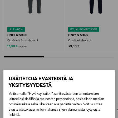
Pesuohjeet
Konepesu
Pesulämpötila
ALE –66%
ETUKUPONKITUOTE
ONLY & SONS
ONLY & SONS
30 °C
OnsMark Slim -housut
OnsMark-housut
Discounted Price
Original Price
Original Price
17,00 €
39,99 €
49,99 €
Väri
BLACK
Koko
LISÄTIETOJA EVÄSTEISTÄ JA
LISÄÄ KIINNOSTAVIA
28/32
YKSITYISYYDESTÄ
TUOTTEITA
Valitsemalla “Hyväksy kaikki”, sallit evästeiden tallentamisen
Valmistusmaa
laitteellesi sisällön ja mainosten personointia, sosiaalisen median
Kambodža
ominaisuuksia sekä liikenteen analysointia varten. Voit muuttaa
evästeasetuksiasi milloin tahansa sivun alareunasta löytyvästä
linkistä.
Valmistajan tuotenumero