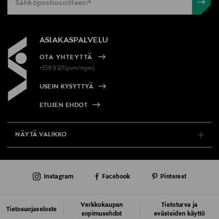
ASIAKASPALVELU
OTA YHTEYTTÄ
+358 9 1211(pvm/mpm)
USEIN KYSYTTYÄ
ETUJEN EHDOT
NÄYTÄ VALIKKO
TUKI & INFO
Instagram
Facebook
Pinterest
AJANKOHTAISTA
PALVELUT
Verkkokaupan
Tietoturva ja
Tietosuojaseloste
sopimusehdot
evästeiden käyttö