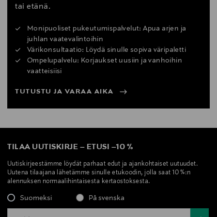
tai etänä.
Monipuoliset pukeutumispalvelut: Apua arjen ja
juhlan vaatevalintoihin
Värikonsultaatio: Löydä sinulle sopiva väripaletti
Ompelupalvelu: Korjaukset uusiin ja vanhoihin
vaatteisiisi
TUTUSTU JA VARAA AIKA
TILAA UUTISKIRJE
–
ETUSI
–
10 %
Uutiskirjeestämme löydät parhaat edut ja ajankohtaiset uutuudet.
Uutena tilaajana lähetämme sinulle etukoodin, jolla saat 10 %:n
alennuksen normaalihintaisesta kertaostoksesta.
Suomeksi
På svenska