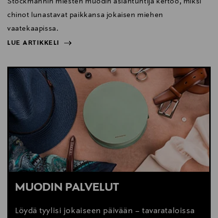
Stockmannin miesten muodin asiantuntija kertoo, miksi
chinot lunastavat paikkansa jokaisen miehen
vaatekaapissa.
LUE ARTIKKELI
NÄYTÄ VÄHEMMÄN
LUE ARTIKKELI
MUODIN PALVELUT
Löydä tyylisi jokaiseen päivään – tavarataloissa