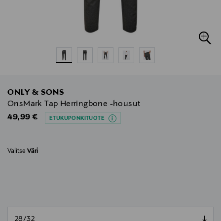
ONLY & SONS
OnsMark Tap Herringbone -housut
Original Price
49,99 €
ETUKUPONKITUOTE
Valitse
Väri