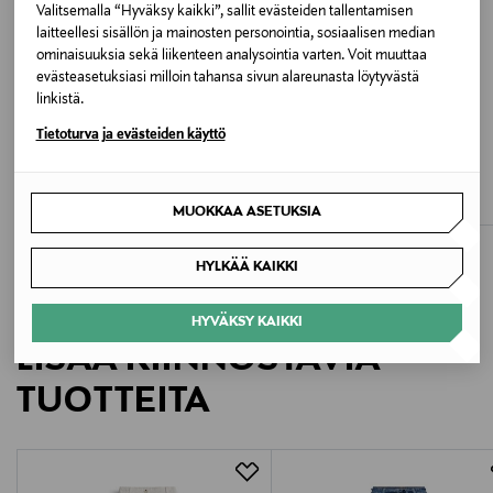
Marokko
Valitsemalla “Hyväksy kaikki”, sallit evästeiden tallentamisen
laitteellesi sisällön ja mainosten personointia, sosiaalisen median
ominaisuuksia sekä liikenteen analysointia varten. Voit muuttaa
Valmistajan tuotenumero
evästeasetuksiasi milloin tahansa sivun alareunasta löytyvästä
10540510311425-O260450
linkistä.
Tietoturva ja evästeiden käyttö
ALE –40%
ETUKUPONKITUOTE
UUTTA
Valmistaja
JCSOPHIE
OPUS
Moon-farkut
Myha curved -housut
Opus Fashion GmbH
Discounted Price
Original Price
Original Price
83,40 €
125,00 €
139,90 €
MUOKKAA ASETUKSIA
Valmistajan osoite
HYLKÄÄ KAIKKI
Basargatan 10, SE-411 10 Gothenburg, Sweden
HYVÄKSY KAIKKI
Digitaalinen osoite
LISÄÄ KIINNOSTAVIA
customerservice@opus.de
TUOTTEITA
Avainsanat
farkut, denim, housut, naisten farkut, Opus