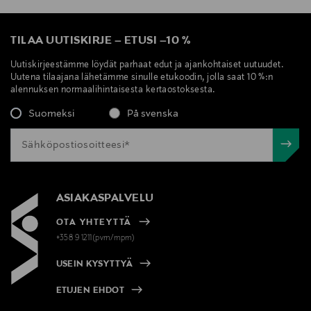
TILAA UUTISKIRJE
–
ETUSI
–
10 %
Uutiskirjeestämme löydät parhaat edut ja ajankohtaiset uutuudet.
Uutena tilaajana lähetämme sinulle etukoodin, jolla saat 10 %:n
alennuksen normaalihintaisesta kertaostoksesta.
Suomeksi
På svenska
ASIAKASPALVELU
OTA YHTEYTTÄ
+358 9 1211(pvm/mpm)
USEIN KYSYTTYÄ
ETUJEN EHDOT