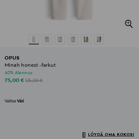
OPUS
Minah honest -farkut
40% Alennus
Original Price
Discounted Price
75,00 €
125,00 €
Valitse
Väri
LÖYDÄ OMA KOKOSI