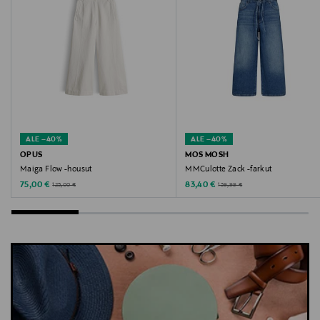
ALE –40%
ALE –40%
OPUS
MOS MOSH
Maiga Flow -housut
MMCulotte Zack -farkut
Discounted Price
Discounted Price
Original Price
Original Price
75,00 €
83,40 €
125,00 €
139,99 €