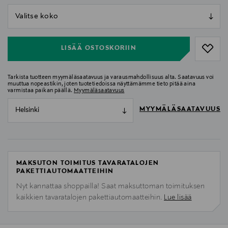
null
null
LISÄÄ OSTOSKORIIN
Tarkista tuotteen myymäläsaatavuus ja varausmahdollisuus alta. Saatavuus voi
muuttua nopeastikin, joten tuotetiedoissa näyttämämme tieto pitää aina
varmistaa paikan päällä.
Myymäläsaatavuus
MYYMÄLÄSAATAVUUS
Helsinki
MAKSUTON TOIMITUS TAVARATALOJEN
PAKETTIAUTOMAATTEIHIN
Nyt kannattaa shoppailla! Saat maksuttoman toimituksen
kaikkien tavaratalojen pakettiautomaatteihin.
Lue lisää