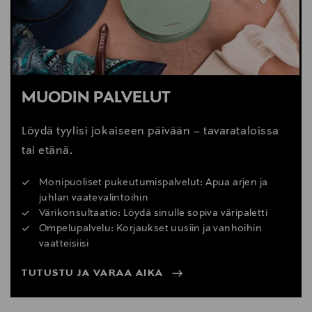
MUODIN PALVELUT
Löydä tyylisi jokaiseen päivään – tavarataloissa
tai etänä.
Monipuoliset pukeutumispalvelut: Apua arjen ja
juhlan vaatevalintoihin
Värikonsultaatio: Löydä sinulle sopiva väripaletti
Ompelupalvelu: Korjaukset uusiin ja vanhoihin
vaatteisiisi
TUTUSTU JA VARAA AIKA