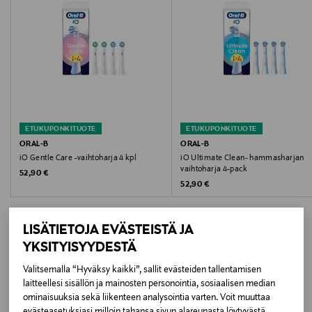
Vaihtoharjojen määrä pakkauksessa: 2
Pakkauskoko
2 kpl/ pkt
Väri
WHITE
ETUKUPONKITUOTE
ETUKUPONKITUOTE
Koko
ORAL-B
ORAL-B
iO Gentle Care -vaihtoharja 4 kpl
iO Ultimate Clean- hammasharjan
2 pcs
vaihtoharja 4-pack
Original Price
52,90 €
Original Price
52,90 €
Valmistusmaa
Saksa
LISÄTIETOJA EVÄSTEISTÄ JA
YKSITYISYYDESTÄ
Valmistajan tuotenumero
Valitsemalla “Hyväksy kaikki”, sallit evästeiden tallentamisen
LISÄÄ KIINNOSTAVIA
8700216456869
laitteellesi sisällön ja mainosten personointia, sosiaalisen median
ominaisuuksia sekä liikenteen analysointia varten. Voit muuttaa
TUOTTEITA
Valmistaja
evästeasetuksiasi milloin tahansa sivun alareunasta löytyvästä