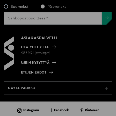
Suomeksi
På svenska
ASIAKASPALVELU
OTA YHTEYTTÄ
+358 9 1211(pvm/mpm)
USEIN KYSYTTYÄ
ETUJEN EHDOT
NÄYTÄ VALIKKO
TUKI & INFO
Instagram
Facebook
Pinterest
AJANKOHTAISTA