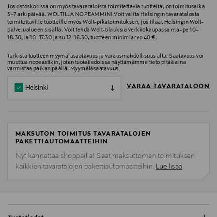
Jos ostoskorissa on myös tavarataloista toimitettavia tuotteita, on toimitusaika
3–7 arkipäivää. WOLTILLA NOPEAMMIN! Voit valita Helsingin tavaratalosta
toimitettaville tuotteille myös Wolt-pikatoimituksen, jos tilaat Helsingin Wolt-
palvelualueen sisällä. Voit tehdä Wolt-tilauksia verkkokaupassa ma–pe 10–
18.30, la 10–17.30 ja su 12–16.30, tuotteen minimiarvo 40 €.
Tarkista tuotteen myymäläsaatavuus ja varausmahdollisuus alta. Saatavuus voi
muuttua nopeastikin, joten tuotetiedoissa näyttämämme tieto pitää aina
varmistaa paikan päällä.
Myymäläsaatavuus
VARAA TAVARATALOON
Helsinki
MAKSUTON TOIMITUS TAVARATALOJEN
PAKETTIAUTOMAATTEIHIN
Nyt kannattaa shoppailla! Saat maksuttoman toimituksen
kaikkien tavaratalojen pakettiautomaatteihin.
Lue lisää