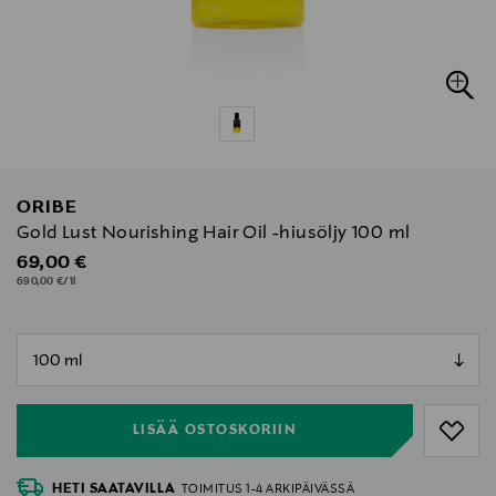
ORIBE
Gold Lust Nourishing Hair Oil -hiusöljy 100 ml
Original Price
69,00 €
690,00 €/1l
null
null
LISÄÄ OSTOSKORIIN
HETI SAATAVILLA
TOIMITUS 1-4 ARKIPÄIVÄSSÄ