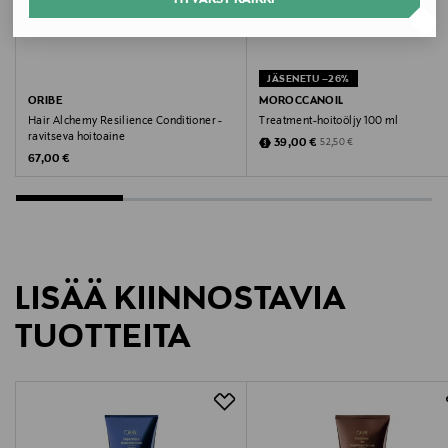
Valmistajan tuotenumero
400270
JÄSENETU –26%
Valmistaja
ORIBE
MOROCCANOIL
Hair Alchemy Resilience Conditioner -
Treatment-hoitoöljy 100 ml
Kao Finland Oy
ravitseva hoitoaine
Discounted Price
Original Price
39,00 €
52,50 €
Original Price
67,00 €
Valmistajan osoite
Unioninkatu 24, 00130, Helsinki, Finland
Digitaalinen osoite
LISÄÄ KIINNOSTAVIA
asiakaspalvelu@kao.com
TUOTTEITA