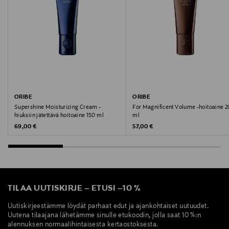
ORIBE
ORIBE
Supershine Moisturizing Cream -
For Magnificent Volume -hoitoaine 
hiuksiin jätettävä hoitoaine 150 ml
ml
Original Price
Original Price
69,00 €
57,00 €
TILAA UUTISKIRJE
–
ETUSI
–
10 %
Uutiskirjeestämme löydät parhaat edut ja ajankohtaiset uutuudet.
Uutena tilaajana lähetämme sinulle etukoodin, jolla saat 10 %:n
alennuksen normaalihintaisesta kertaostoksesta.