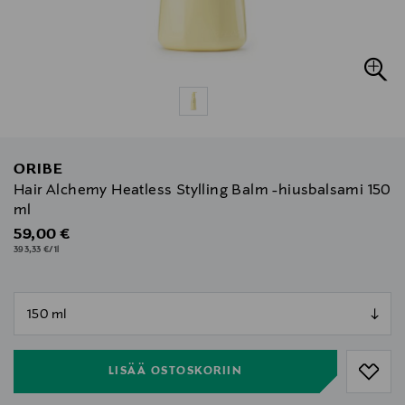
ORIBE
Hair Alchemy Heatless Stylling Balm -hiusbalsami 150
ml
Original Price
59,00 €
393,33 €/1l
null
null
LISÄÄ OSTOSKORIIN