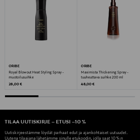
Yhdysvallat
Valmistajan tuotenumero
0840035227375
Valmistaja
Kao Finland Oy
ORIBE
ORIBE
Valmistajan osoite
Royal Blowout Heat Styling Spray -
Maximista Thickening Spray -
muotoilusuihke
tuuheuttava suihke 200 ml
Unioninkatu 24, 00130, Helsinki, Finland
Original Price
Original Price
28,00 €
48,00 €
Digitaalinen osoite
asiakaspalvelu@kao.com
Avainsanat
TILAA UUTISKIRJE
–
ETUSI
–
10 %
Oribe, hiusbalsami, balsami, muotoilubalsami, hiusten
Uutiskirjeestämme löydät parhaat edut ja ajankohtaiset uutuudet.
muotoilu, muotoilutuote, kiharat hiukset, hiuslaineet,
Uutena tilaajana lähetämme sinulle etukoodin, jolla saat 10 %:n