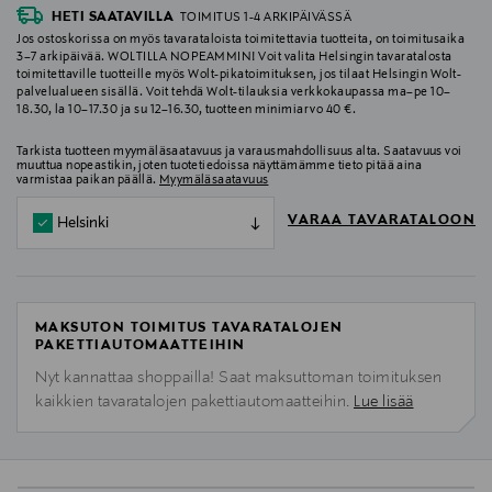
HETI SAATAVILLA
TOIMITUS 1-4 ARKIPÄIVÄSSÄ
Jos ostoskorissa on myös tavarataloista toimitettavia tuotteita, on toimitusaika
3–7 arkipäivää. WOLTILLA NOPEAMMIN! Voit valita Helsingin tavaratalosta
toimitettaville tuotteille myös Wolt-pikatoimituksen, jos tilaat Helsingin Wolt-
palvelualueen sisällä. Voit tehdä Wolt-tilauksia verkkokaupassa ma–pe 10–
18.30, la 10–17.30 ja su 12–16.30, tuotteen minimiarvo 40 €.
Tarkista tuotteen myymäläsaatavuus ja varausmahdollisuus alta. Saatavuus voi
muuttua nopeastikin, joten tuotetiedoissa näyttämämme tieto pitää aina
varmistaa paikan päällä.
Myymäläsaatavuus
VARAA TAVARATALOON
Helsinki
MAKSUTON TOIMITUS TAVARATALOJEN
PAKETTIAUTOMAATTEIHIN
Nyt kannattaa shoppailla! Saat maksuttoman toimituksen
kaikkien tavaratalojen pakettiautomaatteihin.
Lue lisää