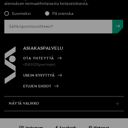
alennuksen normaalihintaisesta kertaostoksesta.
Suomeksi
På svenska
ASIAKASPALVELU
OTA YHTEYTTÄ
+358 9 1211(pvm/mpm)
USEIN KYSYTTYÄ
ETUJEN EHDOT
NÄYTÄ VALIKKO
TUKI & INFO