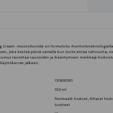
g Cream -muotoiluvoide on formuloitu ihonhoitoteknologialla. 
en, joka kestää päiviä samalla kun tuote antaa vahvuutta, vo
tumus tasoittaa vaurioiden ja ikääntymisen merkkejä hiuksista
käyttökerran jälkeen.
130690911
150 ml
Normaalit hiukset, Kiharat hiuks
tuotteet