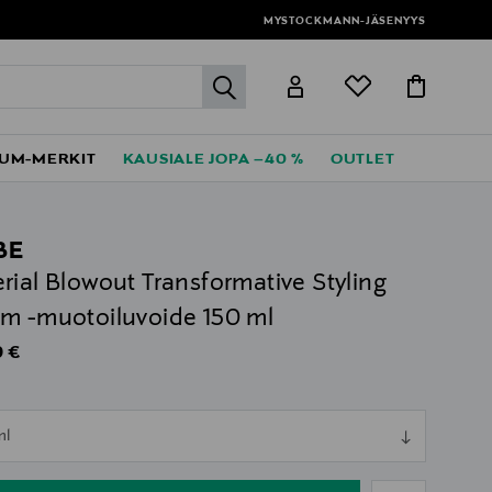
MYSTOCKMANN-JÄSENYYS
label.header.go
UM-MERKIT
KAUSIALE JOPA –40 %
OUTLET
BE
rial Blowout Transformative Styling
m -muotoiluvoide 150 ml
al Price
 €
ull
ml
ull