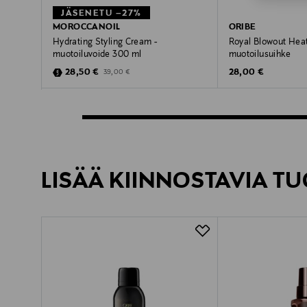
JÄSENETU –27%
MOROCCANOIL
ORIBE
Hydrating Styling Cream -
Royal Blowout Heat
muotoiluvoide 300 ml
muotoilusuihke
Discounted Price
Original Price
Original Price
28,50 €
28,00 €
39,00 €
LISÄÄ KIINNOSTAVIA TU