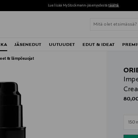
Lue lisää MyStockmann-jäsenyydestä
täältä
KKA
JÄSENEDUT
UUTUUDET
EDUT & IDEAT
PREMI
keet & lämpösuojat
ORI
Impe
Crea
Origin
80,00
n
150 
n