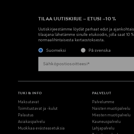
TILAA UUTISKIRJE
–
ETUSI
–
10 %
Uutiskirjeestämme löydät parhaat edut ja ajankohtai
tilaajana lähetämme sinulle etukoodin, jolla saat 10 
normaalihintaisesta kertaostoksesta.
Suomeksi
På svenska
TUKI & INFO
PALVELUT
Maksutavat
Palvelumme
Toimitustavat ja -kulut
Naisten muotipalvelu
Palautus
Miesten muotipalvelu
Asiakaspalvelu
Kauneuspalvelu
Muokkaa evästeasetuksia
Lahjapalvelu