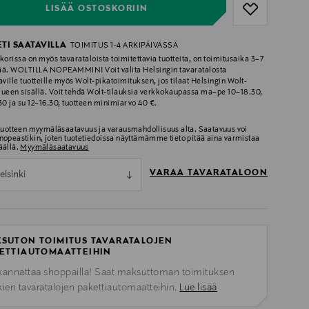
LISÄÄ OSTOSKORIIN
ETI SAATAVILLA
TOIMITUS 1-4 ARKIPÄIVÄSSÄ
korissa on myös tavarataloista toimitettavia tuotteita, on toimitusaika 3–7
ää. WOLTILLA NOPEAMMIN! Voit valita Helsingin tavaratalosta
aville tuotteille myös Wolt-pikatoimituksen, jos tilaat Helsingin Wolt-
lueen sisällä. Voit tehdä Wolt-tilauksia verkkokaupassa ma–pe 10–18.30,
.30 ja su 12–16.30, tuotteen minimiarvo 40 €.
 tuotteen myymäläsaatavuus ja varausmahdollisuus alta. Saatavuus voi
nopeastikin, joten tuotetiedoissa näyttämämme tieto pitää aina varmistaa
äällä.
Myymäläsaatavuus
VARAA TAVARATALOON
elsinki
SUTON TOIMITUS TAVARATALOJEN
ETTIAUTOMAATTEIHIN
kannattaa shoppailla! Saat maksuttoman toimituksen
kien tavaratalojen pakettiautomaatteihin.
Lue lisää