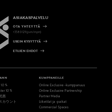
ASIAKASPALVELU
OTA YHTEYTTÄ
+358 9 1211(pvm/mpm)
USEIN KYSYTTYÄ
ETUJEN EHDOT
MANN
KUMPPANEILLE
t 10 %
Online Exclusive -kumppanuus
ster 10 %
Online Exclusive Partnership
优惠
Partner Media
スカウント
Liiketilat ja -paikat
Commercial Spaces