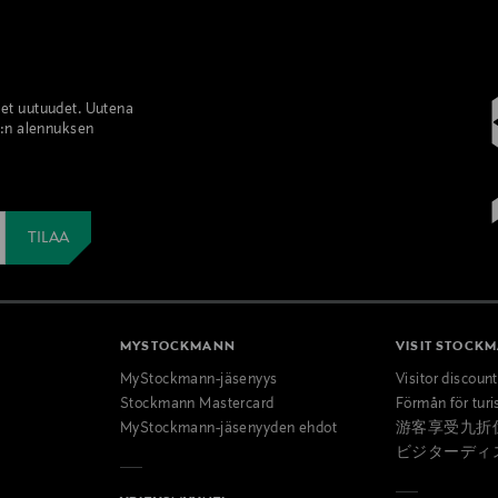
set uutuudet. Uutena
%:n alennuksen
MYSTOCKMANN
VISIT STOCK
MyStockmann-jäsenyys
Visitor discoun
Stockmann Mastercard
Förmån för turi
MyStockmann-jäsenyyden ehdot
游客享受九折
ビジターディ