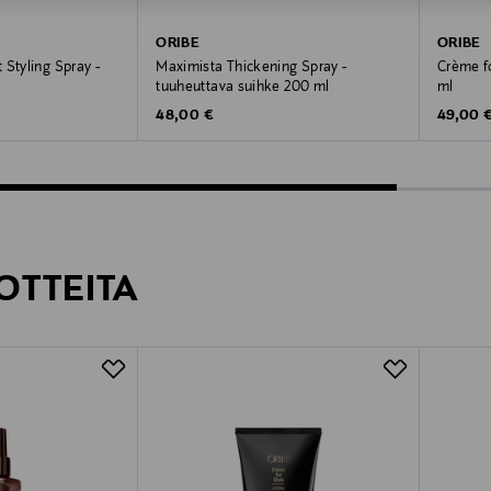
ORIBE
ORIBE
 Styling Spray -
Maximista Thickening Spray -
Crème fo
tuuheuttava suihke 200 ml
ml
Original Price
Original
48,00 €
49,00 
OTTEITA