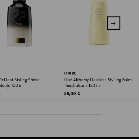
ORIBE
r Heat Styling Shield -
Hair Alchemy Heatless Stylling Balm
utuote 100 ml
-hiusbalsami 150 ml
 Price
Original Price
€
59,00 €