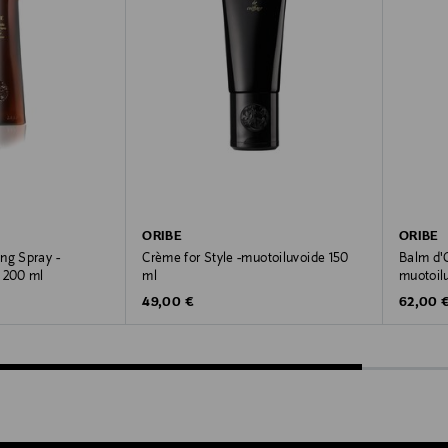
ORIBE
ORIBE
ng Spray -
Crème for Style -muotoiluvoide 150
Balm d'O
 200 ml
ml
muotoil
Original Price
Original
49,00 €
62,00 