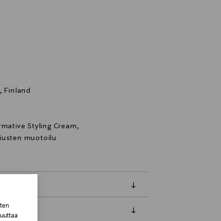
, Finland
rmative Styling Cream,
iusten muotoilu
sten
muuttaa