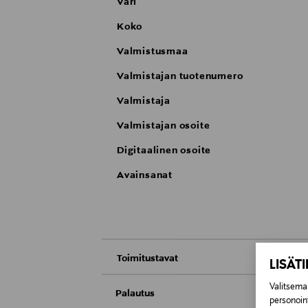
Väri
Koko
Valmistusmaa
Valmistajan tuotenumero
Valmistaja
Valmistajan osoite
Digitaalinen osoite
Avainsanat
Toimitustavat
LISÄT
Nouto tavaratalosta
Valitsemal
Palautus
personoin