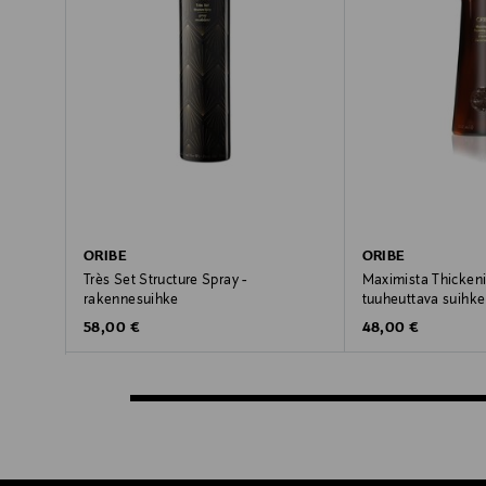
ORIBE
ORIBE
Très Set Structure Spray -
Maximista Thickeni
rakennesuihke
tuuheuttava suihke
Original Price
Original Price
58,00 €
48,00 €