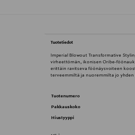
Tuotetiedot
Imperial Blowout Transformative Stylin
virheettömän, ikonisen Oribe-föönauks
erittäin ravitseva föönäysvoiteen koos
terveemmiltä ja nuoremmilta jo yhden 
Tuotenumero
Pakkauskoko
Hiustyyppi