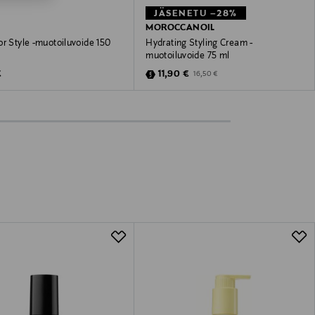
JÄSENETU –28%
MOROCCANOIL
r Style -muotoiluvoide 150
Hydrating Styling Cream -
muotoiluvoide 75 ml
 Price
Discounted Price
Original Price
€
11,90 €
16,50 €