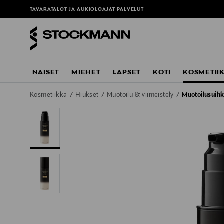
TAVARATALOT JA AUKIOLOAJAT
PALVELUT
NAISET
MIEHET
LAPSET
KOTI
KOSMETII
Kosmetiikka
Hiukset
Muotoilu & viimeistely
Muotoilusuih