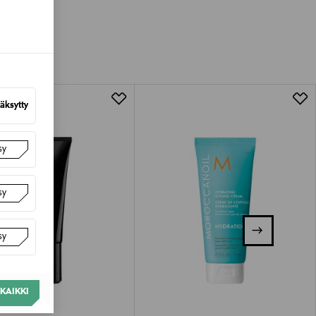
luessa tuotteen vastaanottamisesta.
van tuotteen sinetin tulee olla ehjä.
tuotteen koosta riippuen
lla valittuun osoitteeseen.
äksytty
sy
sy
sy
KAIKKI