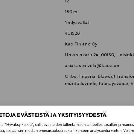
12
150 ml
Yhdysvallat
401528
Kao Finland Oy
Unioninkatu 24, 00130, Helsinki
asiakaspalvelu@kao.com
Oribe, Imperial Blowout Transfo
muotoiluvoide, föönäysvoide, h
IETOJA EVÄSTEISTÄ JA YKSITYISYYDESTÄ
0,00 €
la “Hyväksy kaikki”, sallit evästeiden tallentamisen laitteellesi sisällön ja maino
tia, sosiaalisen median ominaisuuksia sekä liikenteen analysointia varten. Voit 