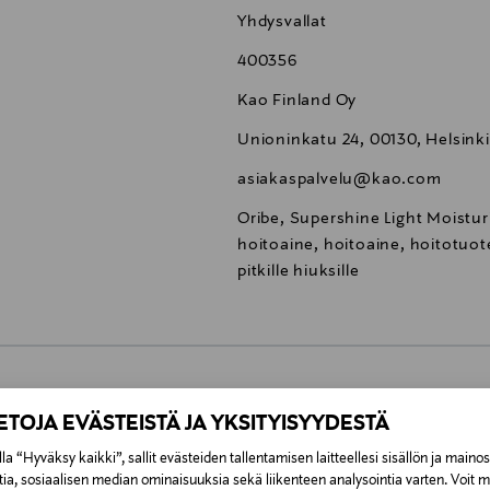
Yhdysvallat
400356
Kao Finland Oy
Unioninkatu 24, 00130, Helsinki
asiakaspalvelu@kao.com
Oribe, Supershine Light Moistur
hoitoaine, hoitoaine, hoitotuote
pitkille hiuksille
0,00 €
IETOJA EVÄSTEISTÄ JA YKSITYISYYDESTÄ
la “Hyväksy kaikki”, sallit evästeiden tallentamisen laitteellesi sisällön ja maino
inen tilaukseesi. Voit palauttaa tilaamasi tuotteen 30 vuorokauden ku
0,00 € – 4,90 €
tia, sosiaalisen median ominaisuuksia sekä liikenteen analysointia varten. Voit 