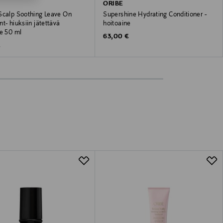
ORIBE
Scalp Soothing Leave On
Supershine Hydrating Conditioner -
t- hiuksiin jätettävä
hoitoaine
ne 50 ml
Original Price
63,00 €
 Price
€