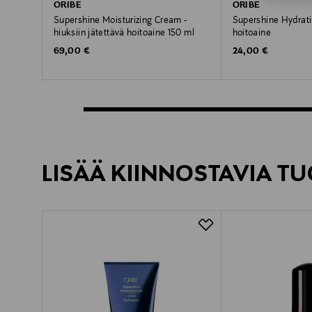
ORIBE
ORIBE
Supershine Moisturizing Cream -
Supershine Hydrati
hiuksiin jätettävä hoitoaine 150 ml
hoitoaine
Original Price
Original Price
69,00 €
24,00 €
LISÄÄ KIINNOSTAVIA TU