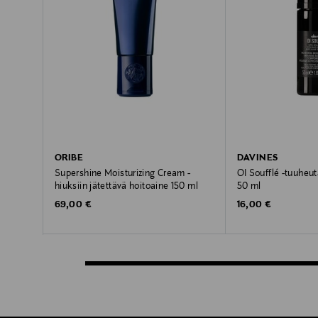
ORIBE
DAVINES
Supershine Moisturizing Cream -
OI Soufflé -tuuheu
hiuksiin jätettävä hoitoaine 150 ml
50 ml
Original Price
Original Price
69,00 €
16,00 €