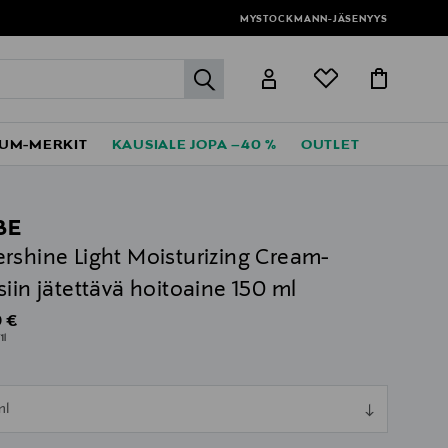
MYSTOCKMANN-JÄSENYYS
label.header.go
UM-MERKIT
KAUSIALE JOPA –40 %
OUTLET
BE
rshine Light Moisturizing Cream-
siin jätettävä hoitoaine 150 ml
al Price
 €
1l
ull
ml
ull