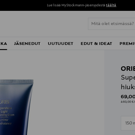
Lue lisää MyStockmann-jäsenyydestä
täältä
KKA
JÄSENEDUT
UUTUUDET
EDUT & IDEAT
PREMI
ORI
Supe
hiuk
Origin
69,00
460,00 €/
n
150 
n