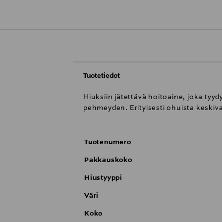
Tuotetiedot
Hiuksiin jätettävä hoitoaine, joka tyyd
pehmeyden. Erityisesti ohuista keskivahv
Tuotenumero
Pakkauskoko
Hiustyyppi
Väri
Koko