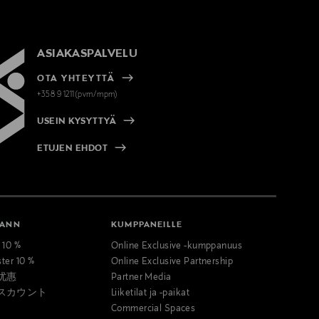
ASIAKASPALVELU
OTA YHTEYTTÄ
+358 9 1211(pvm/mpm)
USEIN KYSYTTYÄ
ETUJEN EHDOT
MANN
KUMPPANEILLE
t 10 %
Online Exclusive -kumppanuus
ster 10 %
Online Exclusive Partnership
优惠
Partner Media
スカウント
Liiketilat ja -paikat
Commercial Spaces