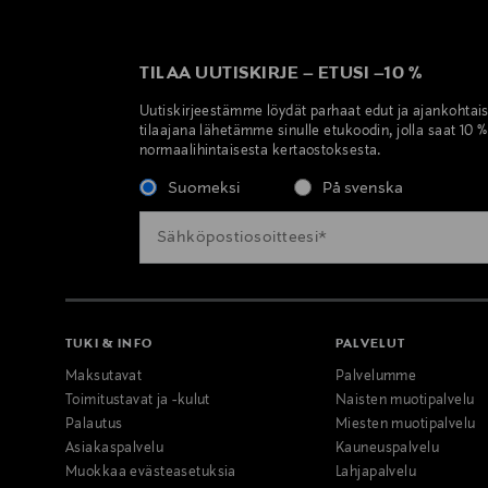
TILAA UUTISKIRJE
–
ETUSI
–
10 %
Uutiskirjeestämme löydät parhaat edut ja ajankohtai
tilaajana lähetämme sinulle etukoodin, jolla saat 10 
normaalihintaisesta kertaostoksesta.
Suomeksi
På svenska
TUKI & INFO
PALVELUT
Maksutavat
Palvelumme
Toimitustavat ja -kulut
Naisten muotipalvelu
Palautus
Miesten muotipalvelu
Asiakaspalvelu
Kauneuspalvelu
Muokkaa evästeasetuksia
Lahjapalvelu