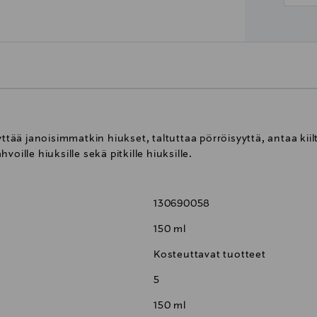
yttää janoisimmatkin hiukset, taltuttaa pörröisyyttä, antaa kii
oille hiuksille sekä pitkille hiuksille.
130690058
150 ml
Kosteuttavat tuotteet
5
150 ml