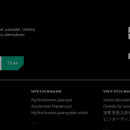
set uutuudet. Uutena
%:n alennuksen
MYSTOCKMANN
VISIT STOCK
MyStockmann-jäsenyys
Visitor discoun
Stockmann Mastercard
Förmån för turi
MyStockmann-jäsenyyden ehdot
游客享受九折
ビジターディ