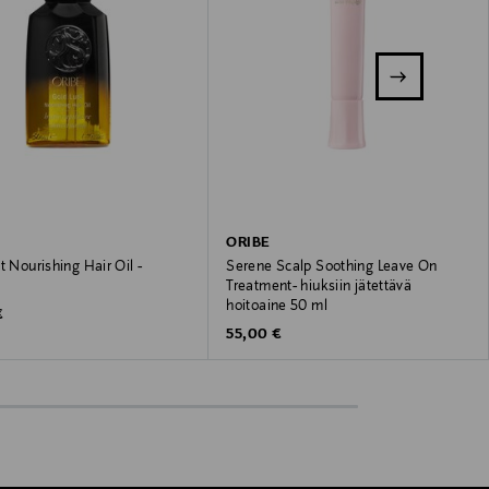
ORIBE
t Nourishing Hair Oil -
Serene Scalp Soothing Leave On
Treatment- hiuksiin jätettävä
hoitoaine 50 ml
 Price
€
Original Price
55,00 €