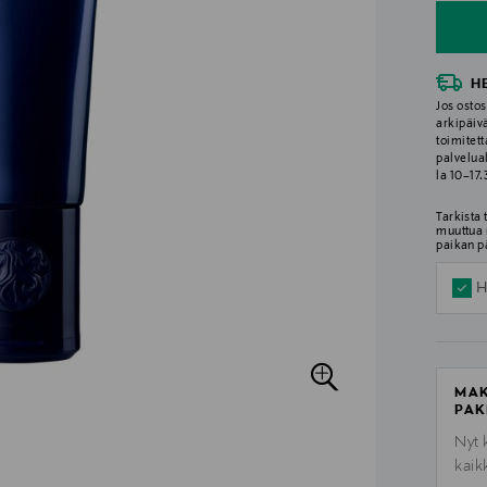
H
Jos ostos
arkipäiv
toimitett
palvelua
la 10–17
Tarkista
muuttua 
paikan p
H
MAK
PAK
Nyt 
kaik