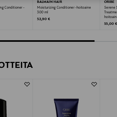
BALMAIN HAIR
ORIBE
ng Conditioner -
Moisturizing Conditioner -hoitoaine
Serene 
300 ml
Treatmen
hoitoai
Original Price
52,90 €
Original
55,00 
OTTEITA