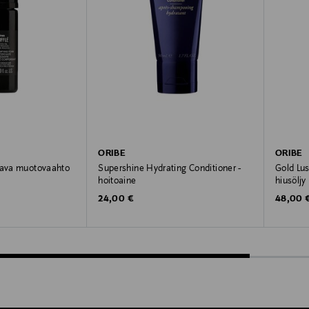
ORIBE
ORIBE
tava muotovaahto
Supershine Hydrating Conditioner -
Gold Lus
hoitoaine
hiusöljy
Original Price
Original
24,00 €
48,00 