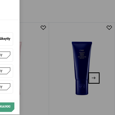
van tuotteen sinetin tulee olla ehjä.
tuotteen koosta riippuen
lla valittuun osoitteeseen.
äksytty
sy
sy
sy
KAIKKI