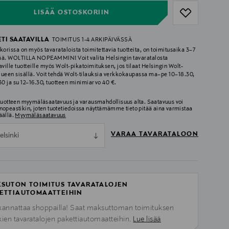
LISÄÄ OSTOSKORIIN
ETI SAATAVILLA
TOIMITUS 1-4 ARKIPÄIVÄSSÄ
korissa on myös tavarataloista toimitettavia tuotteita, on toimitusaika 3–7
ää. WOLTILLA NOPEAMMIN! Voit valita Helsingin tavaratalosta
aville tuotteille myös Wolt-pikatoimituksen, jos tilaat Helsingin Wolt-
lueen sisällä. Voit tehdä Wolt-tilauksia verkkokaupassa ma–pe 10–18.30,
.30 ja su 12–16.30, tuotteen minimiarvo 40 €.
 tuotteen myymäläsaatavuus ja varausmahdollisuus alta. Saatavuus voi
nopeastikin, joten tuotetiedoissa näyttämämme tieto pitää aina varmistaa
äällä.
Myymäläsaatavuus
VARAA TAVARATALOON
elsinki
SUTON TOIMITUS TAVARATALOJEN
ETTIAUTOMAATTEIHIN
kannattaa shoppailla! Saat maksuttoman toimituksen
kien tavaratalojen pakettiautomaatteihin.
Lue lisää