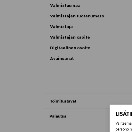
Valmistusmaa
Valmistajan tuotenumero
Valmistaja
Valmistajan osoite
Digitaalinen osoite
Avainsanat
Toimitustavat
Nouto tavaratalosta
LISÄT
Palautus
Valitsemal
Meille on hyvin tärkeää, että olet tyytyvä
Toimitus automaattiin tai noutopisteeseen
personoin