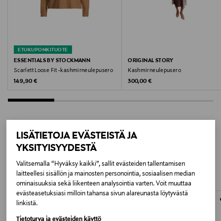
Väri
BLACK
Valmistusmaa
ETUKUPONKITUOTE
Kiina
ESSENTIALS BY STOCKMANN
ORIGINAL STORY
Scarlett Loose Fit -kashmirneulepusero
Kashmirneulepusero
Valmistajan tuotenumero
Original Price
Original Price
149,90 €
300,00 €
KAIRA
Valmistaja
LISÄTIETOJA EVÄSTEISTÄ JA
Aia Collection Oy
LISÄÄ KIINNOSTAVIA
YKSITYISYYDESTÄ
Valmistajan osoite
TUOTTEITA
Valitsemalla “Hyväksy kaikki”, sallit evästeiden tallentamisen
laitteellesi sisällön ja mainosten personointia, sosiaalisen median
Aia Collection Oy, Luotsikatu 1 A 103, 00160, Helsinki
ominaisuuksia sekä liikenteen analysointia varten. Voit muuttaa
evästeasetuksiasi milloin tahansa sivun alareunasta löytyvästä
Digitaalinen osoite
linkistä.
info@aiacollection.com
Tietoturva ja evästeiden käyttö