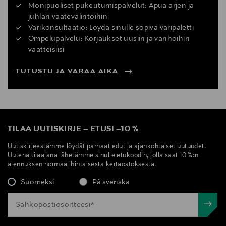
Monipuoliset pukeutumispalvelut: Apua arjen ja
juhlan vaatevalintoihin
Värikonsultaatio: Löydä sinulle sopiva väripaletti
Ompelupalvelu: Korjaukset uusiin ja vanhoihin
vaatteisiisi
TUTUSTU JA VARAA AIKA
TILAA UUTISKIRJE
–
ETUSI
–
10 %
Uutiskirjeestämme löydät parhaat edut ja ajankohtaiset uutuudet.
Uutena tilaajana lähetämme sinulle etukoodin, jolla saat 10 %:n
alennuksen normaalihintaisesta kertaostoksesta.
Suomeksi
På svenska