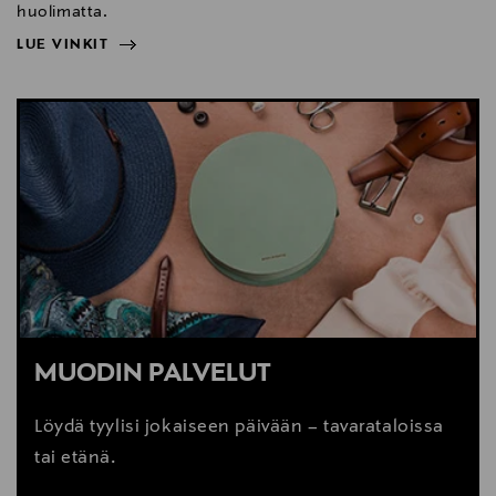
huolimatta.
LUE VINKIT
NÄYTÄ VÄHEMMÄN
LUE VINKIT
MUODIN PALVELUT
Löydä tyylisi jokaiseen päivään – tavarataloissa
tai etänä.