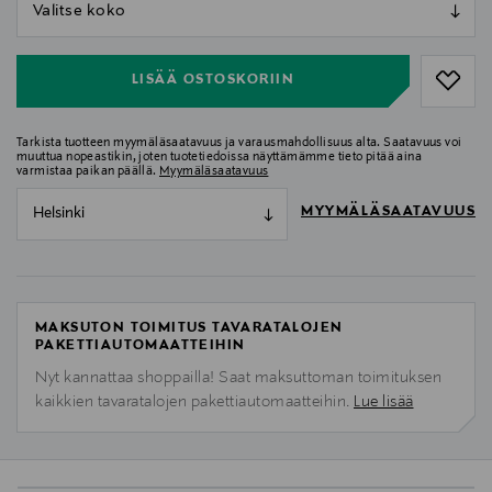
null
null
LISÄÄ OSTOSKORIIN
Tarkista tuotteen myymäläsaatavuus ja varausmahdollisuus alta. Saatavuus voi
muuttua nopeastikin, joten tuotetiedoissa näyttämämme tieto pitää aina
varmistaa paikan päällä.
Myymäläsaatavuus
MYYMÄLÄSAATAVUUS
Helsinki
MAKSUTON TOIMITUS TAVARATALOJEN
PAKETTIAUTOMAATTEIHIN
Nyt kannattaa shoppailla! Saat maksuttoman toimituksen
kaikkien tavaratalojen pakettiautomaatteihin.
Lue lisää