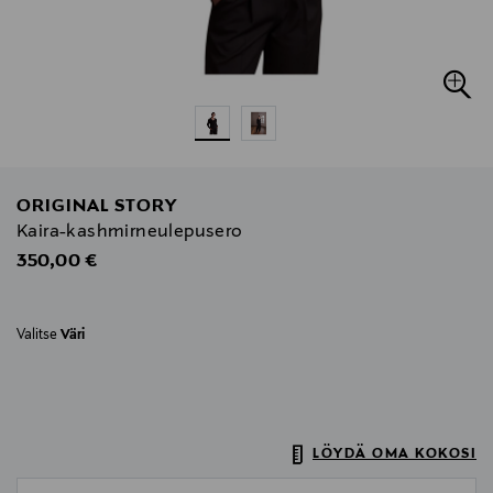
ORIGINAL STORY
Kaira-kashmirneulepusero
Original Price
350,00 €
Valitse
Väri
LÖYDÄ OMA KOKOSI