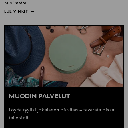
huolimatta.
LUE VINKIT
NÄYTÄ VÄHEMMÄN
LUE VINKIT
MUODIN PALVELUT
Löydä tyylisi jokaiseen päivään – tavarataloissa
tai etänä.