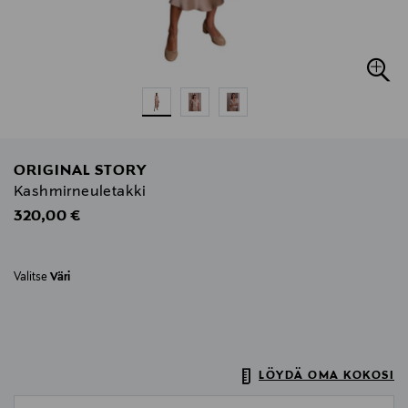
ORIGINAL STORY
Kashmirneuletakki
Original Price
320,00 €
Valitse
Väri
LÖYDÄ OMA KOKOSI