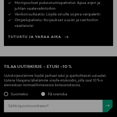
Monipuoliset pukeutumispalvelut: Apua arjen ja
juhlan vaatevalintoihin
Värikonsultaatio: Löydä sinulle sopiva väripaletti
Ompelupalvelu: Korjaukset uusiin ja vanhoihin
vaatteisiisi
TUTUSTU JA VARAA AIKA
TILAA UUTISKIRJE
–
ETUSI
–
10 %
Uutiskirjeestämme löydät parhaat edut ja ajankohtaiset uutuudet.
Uutena tilaajana lähetämme sinulle etukoodin, jolla saat 10 %:n
alennuksen normaalihintaisesta kertaostoksesta.
Suomeksi
På svenska