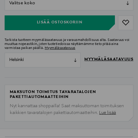
null
null
LISÄÄ OSTOSKORIIN
Tarkista tuotteen myymäläsaatavuus ja varausmahdollisuus alta. Saatavuus voi
muuttua nopeastikin, joten tuotetiedoissa näyttämämme tieto pitää aina
varmistaa paikan päällä.
Myymäläsaatavuus
MYYMÄLÄSAATAVUUS
Helsinki
MAKSUTON TOIMITUS TAVARATALOJEN
PAKETTIAUTOMAATTEIHIN
Nyt kannattaa shoppailla! Saat maksuttoman toimituksen
kaikkien tavaratalojen pakettiautomaatteihin.
Lue lisää