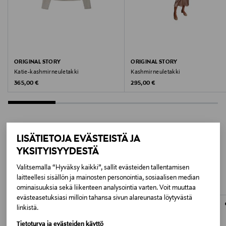
LATTE
Valmistusmaa
Kiina
ORIGINAL STORY
ORIGINAL STORY
Valmistajan tuotenumero
Katie-kashmirneuletakki
Kashmirneuletakki
Original Price
Original Price
365,00 €
295,00 €
61112312
Valmistaja
Aia Collection Oy
LISÄTIETOJA EVÄSTEISTÄ JA
LISÄÄ KIINNOSTAVIA
YKSITYISYYDESTÄ
Valmistajan osoite
TUOTTEITA
Valitsemalla “Hyväksy kaikki”, sallit evästeiden tallentamisen
Aia Collection Oy, Luotsikatu 1 A 103, 00160, Helsinki
laitteellesi sisällön ja mainosten personointia, sosiaalisen median
ominaisuuksia sekä liikenteen analysointia varten. Voit muuttaa
Digitaalinen osoite
evästeasetuksiasi milloin tahansa sivun alareunasta löytyvästä
linkistä.
info@aiacollection.com
Tietoturva ja evästeiden käyttö