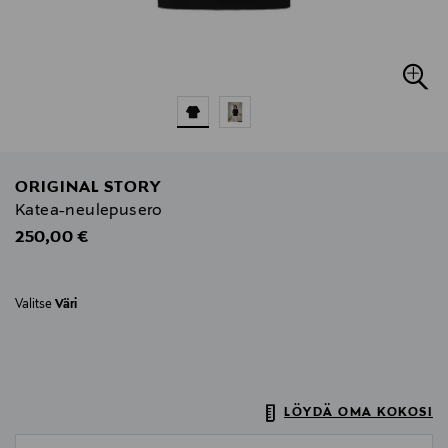
ORIGINAL STORY
Katea-neulepusero
Original Price
250,00 €
Valitse
Väri
LÖYDÄ OMA KOKOSI