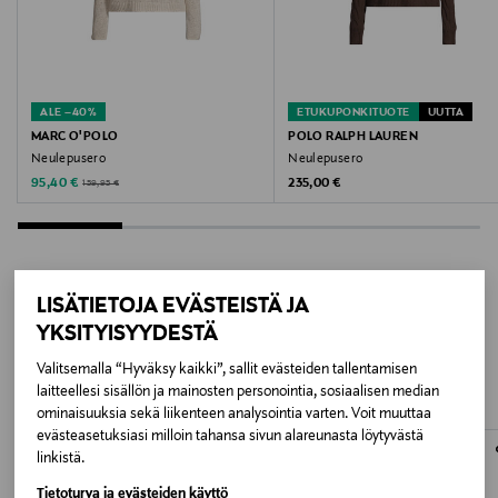
BLACK 9999
Valmistusmaa
Kiina
ALE –40%
ETUKUPONKITUOTE
UUTTA
MARC O'POLO
POLO RALPH LAUREN
Valmistajan tuotenumero
Neulepusero
Neulepusero
Discounted Price
Original Price
Original Price
95,40 €
235,00 €
159,95 €
52122115
Valmistaja
Aia Collection Oy
LISÄTIETOJA EVÄSTEISTÄ JA
LISÄÄ KIINNOSTAVIA
YKSITYISYYDESTÄ
Valmistajan osoite
TUOTTEITA
Valitsemalla “Hyväksy kaikki”, sallit evästeiden tallentamisen
Aia Collection Oy, Luotsikatu 1 A 103, 00160, Helsinki
laitteellesi sisällön ja mainosten personointia, sosiaalisen median
ominaisuuksia sekä liikenteen analysointia varten. Voit muuttaa
Digitaalinen osoite
evästeasetuksiasi milloin tahansa sivun alareunasta löytyvästä
linkistä.
info@aiacollection.com
Tietoturva ja evästeiden käyttö