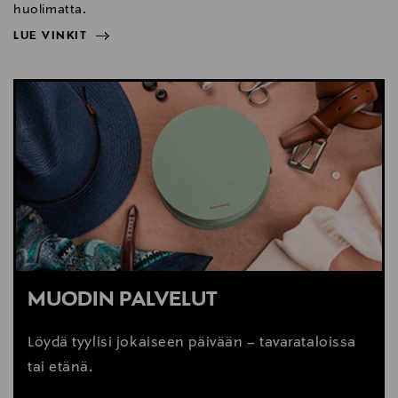
huolimatta.
LUE VINKIT
NÄYTÄ VÄHEMMÄN
LUE VINKIT
MUODIN PALVELUT
Löydä tyylisi jokaiseen päivään – tavarataloissa
tai etänä.