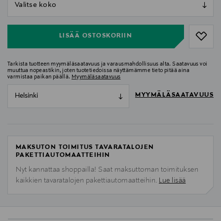
null
null
LISÄÄ OSTOSKORIIN
Tarkista tuotteen myymäläsaatavuus ja varausmahdollisuus alta. Saatavuus voi
muuttua nopeastikin, joten tuotetiedoissa näyttämämme tieto pitää aina
varmistaa paikan päällä.
Myymäläsaatavuus
MYYMÄLÄSAATAVUUS
Helsinki
MAKSUTON TOIMITUS TAVARATALOJEN
PAKETTIAUTOMAATTEIHIN
Nyt kannattaa shoppailla! Saat maksuttoman toimituksen
kaikkien tavaratalojen pakettiautomaatteihin.
Lue lisää