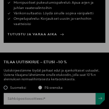
Monipuoliset pukeutumispalvelut: Apua arjen ja
juhlan vaatevalintoihin
Värikonsultaatio: Löydä sinulle sopiva väripaletti
Ompelupalvelu: Korjaukset uusiin ja vanhoihin
vaatteisiisi
TUTUSTU JA VARAA AIKA
TILAA UUTISKIRJE
–
ETUSI
–
10 %
Uutiskirjeestämme löydät parhaat edut ja ajankohtaiset uutuudet.
Uutena tilaajana lähetämme sinulle etukoodin, jolla saat 10 %:n
alennuksen normaalihintaisesta kertaostoksesta.
Suomeksi
På svenska